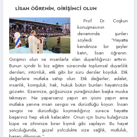
LİSAN ÖĞRENİN, GİRİŞİMCİ OLUN
Prof. Dr. Coşkun
konuşmasının
devamında şunları
söyledi: “Hayatta
kendinize bir şeyler
katın, lisan öğrenin.
Girişimci olun ve insanlarla olan duyarlılığınızı arttırın.
Bunun içindir ki biz eğitim sürecinde toplumsal duyarlılık
dersleri, intörnlük, etik gibi bir sürü dersler koyduk. Etik
değerlere mutlaka sahip olun. Etik değerler; adalet,
insanlık, komşuluk, hak, hukuk bütün bunları hayatınızda
gözetin. Üzerinize, göğsünüze yüreğinizden başka muska
takmayın. Ne yaparsanız yapın en iyisini yapın ama
mutlaka yanına insan sevgisi ve dürüstlüğü koyun. İnsan
sevgisi ve dürüstlüğü koymadığınız sürece hayatta
başarınız hep eksik kalacaktır. Onun için bunu kulağınıza
küpe ve zihninize birer kıymık gibi saplayın. Bu hayat
yolculuğunda, güzel yolculukta size sağlık, mutluluk,
başarı diliyorum.”