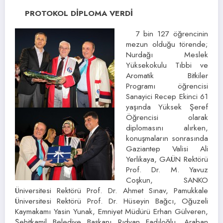
PROTOKOL DİPLOMA VERDİ
7 bin 127 öğrencinin
mezun olduğu törende;
Nurdağı Meslek
Yüksekokulu Tıbbi ve
Aromatik Bitkiler
Programı öğrencisi
Sanayici Recep Ekinci 61
yaşında Yüksek Şeref
Öğrencisi olarak
diplomasını alırken,
konuşmaların sonrasında
Gaziantep Valisi Ali
Yerlikaya, GAÜN Rektörü
Prof. Dr. M. Yavuz
Coşkun, SANKO
Üniversitesi Rektörü Prof. Dr. Ahmet Sınav, Pamukkale
Üniversitesi Rektörü Prof. Dr. Hüseyin Bağcı, Oğuzeli
Kaymakamı Yasin Yunak, Emniyet Müdürü Erhan Gülveren,
Şehitkamil Belediye Başkanı Rıdvan Fadıloğlu, Araban