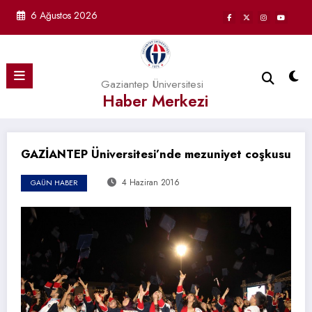
İçeriğe
6 Ağustos 2026
atla
Gaziantep Üniversitesi
Haber Merkezi
GAZİANTEP Üniversitesi’nde mezuniyet coşkusu
4 Haziran 2016
GAÜN HABER