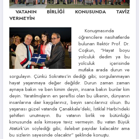
VATANIN BİRLİĞİ KONUSUNDA TAVİZ
VERMEYİN
Konuşmasında
öğrencilere nasihatlerde
bulunan Rektör Prof. Dr.
Coşkun, “Hayat boyu
yolculuk dedim ya bu
yolculuk içerisinde
mutlaka arada durun ve
sorgulayın. Çünkü Sokrates’in dediği gibi; sorgulanmayan
hayat yaşanmaya değer değildir. Durun zaman zaman
aynaya bakın ve ben kimim deyin, insana bakın bunlar kim
deyin. Yaratılmışların en şereflisi olan bu ülkenin, dünyanın
insanlarına dair kaygılarınız, beyin sancılarınız olsun. Bu
yaşanası güzel vatanda Çanakkale’deki, İstiklal Harbi’ndeki
şehitleri unutmayın. Bu vatanın birlik ve bütünlüğü
konusunda asla kimseye taviz vermeyin. Bu vatan Büyük
Atatürk’ün söylediği gibi; ilelebet payidar kalacaktır ama
bu sizlerin sayesinde olacaktır” şeklinde konuştu.