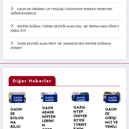
GAÜN’DE GİRİŞİMCİ VE YENİLİKÇİ ÜNİVERSİTE ENDEKSİ HEDEFLERİ
DEĞERLENDİRİLDİ
REKTÖR DOĞAN, TÜBİTAK DESTEĞİ ALAN DOÇ. DR. BERNA KAYA UĞUR’U
KABUL ETTİ
TÜSEB DESTEĞİ ALAN PROF. DR. KARAGÖZ’DEN REKTÖR DOĞAN’A
ZİYARET
Diğer Haberler
GAÜN
GAÜN
GAÜN
GAÜN
HABER
HABER
HABER
HABER
MANŞET
MANŞET
GAZİA
GAÜN
REKTÖ
GAÜN’
NTEP
AKADE
R
DE
ÜNİVER
MİSYEN
DOĞAN
GİRİŞİ
SİTESİ
LERİNİ
,
MCİ VE
TÜRKİY
N
TÜBİT
YENİLİ