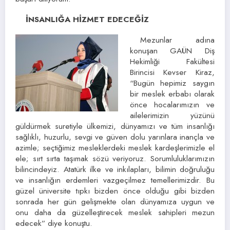
İNSANLIĞA HİZMET EDECEĞİZ
Mezunlar adına
konuşan GAÜN Diş
Hekimliği Fakültesi
Birincisi Kevser Kiraz,
“Bugün hepimiz saygın
bir meslek erbabı olarak
önce hocalarımızın ve
ailelerimizin yüzünü
güldürmek suretiyle ülkemizi, dünyamızı ve tüm insanlığı
sağlıklı, huzurlu, sevgi ve güven dolu yarınlara inançla ve
azimle; seçtiğimiz mesleklerdeki meslek kardeşlerimizle el
ele; sırt sırta taşımak sözü veriyoruz. Sorumluluklarımızın
bilincindeyiz. Atatürk ilke ve inkılapları, bilimin doğruluğu
ve insanlığın erdemleri vazgeçilmez temellerimizdir. Bu
güzel üniversite tıpkı bizden önce olduğu gibi bizden
sonrada her gün gelişmekte olan dünyamıza uygun ve
onu daha da güzelleştirecek meslek sahipleri mezun
edecek” diye konuştu.