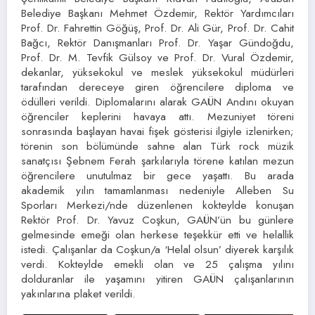
Belediye Başkanı Mehmet Özdemir, Rektör Yardımcıları
Prof. Dr. Fahrettin Göğüş, Prof. Dr. Ali Gür, Prof. Dr. Cahit
Bağcı, Rektör Danışmanları Prof. Dr. Yaşar Gündoğdu,
Prof. Dr. M. Tevfik Gülsoy ve Prof. Dr. Vural Özdemir,
dekanlar, yüksekokul ve meslek yüksekokul müdürleri
tarafından dereceye giren öğrencilere diploma ve
ödülleri verildi. Diplomalarını alarak GAÜN Andını okuyan
öğrenciler keplerini havaya attı. Mezuniyet töreni
sonrasında başlayan havai fişek gösterisi ilgiyle izlenirken;
törenin son bölümünde sahne alan Türk rock müzik
sanatçısı Şebnem Ferah şarkılarıyla törene katılan mezun
öğrencilere unutulmaz bir gece yaşattı. Bu arada
akademik yılın tamamlanması nedeniyle Alleben Su
Sporları Merkezi/nde düzenlenen kokteylde konuşan
Rektör Prof. Dr. Yavuz Coşkun, GAÜN’ün bu günlere
gelmesinde emeği olan herkese teşekkür etti ve helallik
istedi. Çalışanlar da Coşkun/a ‘Helal olsun’ diyerek karşılık
verdi. Kokteylde emekli olan ve 25 çalışma yılını
dolduranlar ile yaşamını yitiren GAÜN çalışanlarının
yakınlarına plaket verildi.