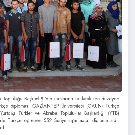
pluluğu Başkanlığı’nın kurslarına katılarak ileri düzeyde
 Türkçe diploması GAZİANTEP Üniversitesi (GAÜN) Türkçe
urtdışı Türkler ve Akraba Topluluklar Başkanlığı (YTB)
zeyde Türkçe öğrenen 552 Suriyelisığınmacı, diploma aldı.
rof.…