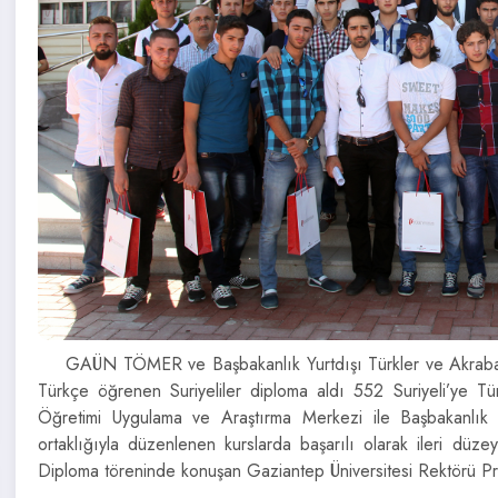
GAÜN TÖMER ve Başbakanlık Yurtdışı Türkler ve Akraba To
Türkçe öğrenen Suriyeliler diploma aldı 552 Suriyeli’ye
Öğretimi Uygulama ve Araştırma Merkezi ile Başbakanlık Y
ortaklığıyla düzenlenen kurslarda başarılı olarak ileri dü
Diploma töreninde konuşan Gaziantep Üniversitesi Rektörü P