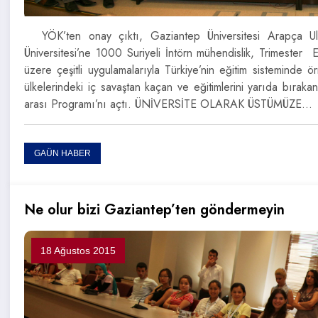
YÖK’ten onay çıktı, Gaziantep Üniversitesi Arapça Ul
Üniversitesi’ne 1000 Suriyeli İntörn mühendislik, Trimester 
üzere çeşitli uygulamalarıyla Türkiye’nin eğitim sisteminde
ülkelerindeki iç savaştan kaçan ve eğitimlerini yarıda bıraka
arası Programı’nı açtı. ÜNİVERSİTE OLARAK ÜSTÜMÜZE…
GAÜN HABER
Ne olur bizi Gaziantep’ten göndermeyin
18 Ağustos 2015