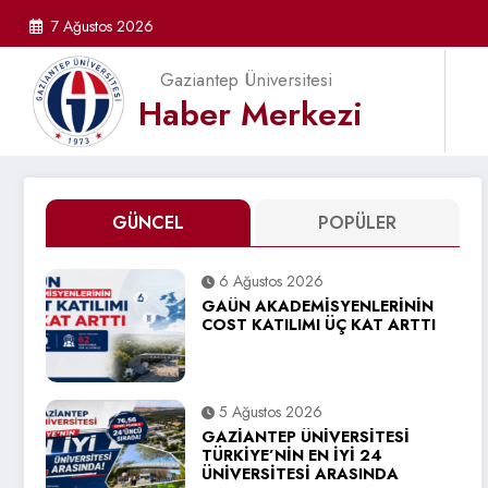
İçeriğe
7 Ağustos 2026
atla
Gaziantep Üniversitesi
Haber Merkezi
GÜNCEL
POPÜLER
6 Ağustos 2026
GAÜN AKADEMİSYENLERİNİN
COST KATILIMI ÜÇ KAT ARTTI
5 Ağustos 2026
GAZİANTEP ÜNİVERSİTESİ
TÜRKİYE’NİN EN İYİ 24
ÜNİVERSİTESİ ARASINDA