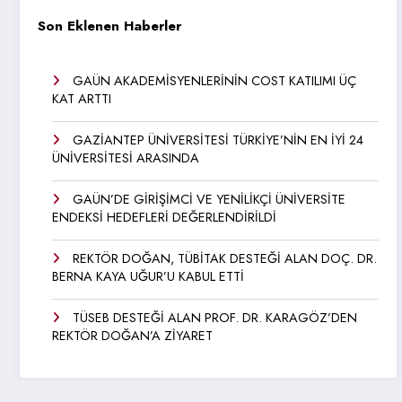
Son Eklenen Haberler
GAÜN AKADEMİSYENLERİNİN COST KATILIMI ÜÇ
KAT ARTTI
GAZİANTEP ÜNİVERSİTESİ TÜRKİYE’NİN EN İYİ 24
ÜNİVERSİTESİ ARASINDA
GAÜN’DE GİRİŞİMCİ VE YENİLİKÇİ ÜNİVERSİTE
ENDEKSİ HEDEFLERİ DEĞERLENDİRİLDİ
REKTÖR DOĞAN, TÜBİTAK DESTEĞİ ALAN DOÇ. DR.
BERNA KAYA UĞUR’U KABUL ETTİ
TÜSEB DESTEĞİ ALAN PROF. DR. KARAGÖZ’DEN
REKTÖR DOĞAN’A ZİYARET