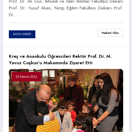
Prof. Dr. Ali Gür, İktisadi ve İdari Bilimler Fakültesi Dekanı
Prof. Dr. Yusuf Akan, Nizip Eğitim Fakültesi Dekanı Prof.
Dr.…
Haberi Oku
GAÜN HABER
Kreş ve Anaokulu Öğrencileri Rektör Prof. Dr. M.
Yavuz Coşkun’u Makamında Ziyaret Etti
23 Kasım 2012