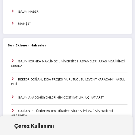
GAÜN HABER
MANŞET
Son Eklenen Haberler
GAÜN KORNEA NAKLİNDE ÜNİVERSİTE HASTANELERİ ARASINDA İKİNCİ
SIRADA
REKTÖR DOĞAN, EIDA PROJESİ YÜRÜTÜCÜSÜ LEVENT KARACAN’I KABUL
ETTİ
GAÜN AKADEMİSYENLERİNİN COST KATILIMI ÜÇ KAT ARTTI
GAZİANTEP ÜNİVERSİTESİ TÜRKİYE’NİN EN İYİ 24 ÜNİVERSİTESİ
ARASINDA
Çerez Kullanımı
GAÜN’DE GİRİŞİMCİ VE YENİLİKÇİ ÜNİVERSİTE ENDEKSİ HEDEFLERİ
DEĞERLENDİRİLDİ