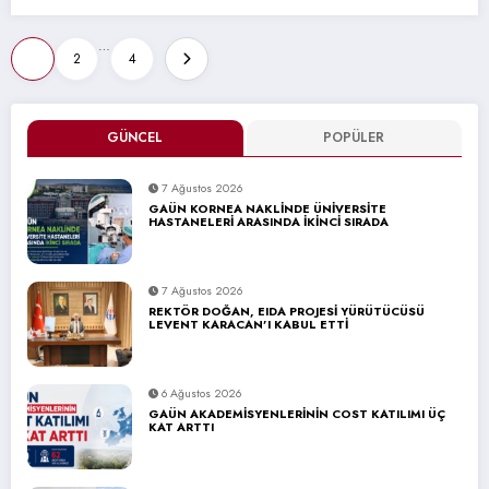
Yazı
…
1
2
4
sayfalaması
GÜNCEL
POPÜLER
7 Ağustos 2026
GAÜN KORNEA NAKLİNDE ÜNİVERSİTE
HASTANELERİ ARASINDA İKİNCİ SIRADA
7 Ağustos 2026
REKTÖR DOĞAN, EIDA PROJESİ YÜRÜTÜCÜSÜ
LEVENT KARACAN’I KABUL ETTİ
6 Ağustos 2026
GAÜN AKADEMİSYENLERİNİN COST KATILIMI ÜÇ
KAT ARTTI