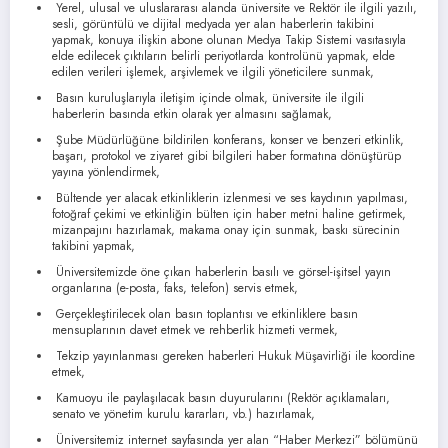
Yerel, ulusal ve uluslararası alanda üniversite ve Rektör ile ilgili yazılı,
sesli, görüntülü ve dijital medyada yer alan haberlerin takibini
yapmak, konuya ilişkin abone olunan Medya Takip Sistemi vasıtasıyla
elde edilecek çıktıların belirli periyotlarda kontrolünü yapmak, elde
edilen verileri işlemek, arşivlemek ve ilgili yöneticilere sunmak,
Basın kuruluşlarıyla iletişim içinde olmak, üniversite ile ilgili
haberlerin basında etkin olarak yer almasını sağlamak,
Şube Müdürlüğüne bildirilen konferans, konser ve benzeri etkinlik,
başarı, protokol ve ziyaret gibi bilgileri haber formatına dönüştürüp
yayına yönlendirmek,
Bültende yer alacak etkinliklerin izlenmesi ve ses kaydının yapılması,
fotoğraf çekimi ve etkinliğin bülten için haber metni haline getirmek,
mizanpajını hazırlamak, makama onay için sunmak, baskı sürecinin
takibini yapmak,
Üniversitemizde öne çıkan haberlerin basılı ve görsel-işitsel yayın
organlarına (e-posta, faks, telefon) servis etmek,
Gerçekleştirilecek olan basın toplantısı ve etkinliklere basın
mensuplarının davet etmek ve rehberlik hizmeti vermek,
Tekzip yayınlanması gereken haberleri Hukuk Müşavirliği ile koordine
etmek,
Kamuoyu ile paylaşılacak basın duyurularını (Rektör açıklamaları,
senato ve yönetim kurulu kararları, vb.) hazırlamak,
Üniversitemiz internet sayfasında yer alan “Haber Merkezi” bölümünü