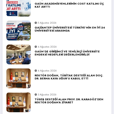
GAÜN AKADEMİSYENLERİNİN COST KATILIMI ÜÇ
KAT ARTTI
5 Ağustos 2026
GAZİANTEP ÜNİVERSİTESİ TÜRKİYE’NİN EN İYİ 24
ÜNİVERSİTESİ ARASINDA
4 Ağustos 2026
GAÜN’DE GİRİŞİMCİ VE YENİLİKÇİ ÜNİVERSİTE
ENDEKSİ HEDEFLERİ DEĞERLENDİRİLDİ
4 Ağustos 2026
REKTÖR DOĞAN, TÜBİTAK DESTEĞİ ALAN DOÇ.
DR. BERNA KAYA UĞUR’U KABUL ETTİ
3 Ağustos 2026
TÜSEB DESTEĞİ ALAN PROF. DR. KARAGÖZ’DEN
REKTÖR DOĞAN’A ZİYARET