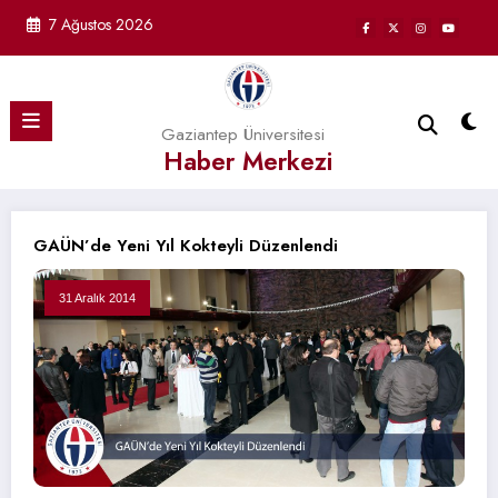
İçeriğe
7 Ağustos 2026
atla
Gaziantep Üniversitesi
Haber Merkezi
GAÜN’de Yeni Yıl Kokteyli Düzenlendi
31 Aralık 2014