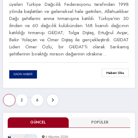
üyeleri Türkiye Dağcılık Federasyonu tarafından 1998
yılında başlatılan ve geleneksel hale getirilen, Allahuekber
Dağı şehitlerini anma tırmanışına katıldı. Türkiye’nin 30
ilinden ve 60 dağcılık kulübünden 168 lisanslı dağcının
katıldığı tırmanışı GÜDAT; Tolga Diştaş, Ertuğrul Avşar,
Bekir Yolaçan ve Ömer Diştaş ile gerçekleştirdi. GÜDAT
Lideri Ömer Özlü, bir GÜDAT'lı olarak Sarıkamış
şehitlerinin bıraktığı mirasın değerinin idrakine…
Haberi Oku
GAÜN HABER
Yazı
…
1
2
6
sayfalaması
GÜNCEL
POPÜLER
6 Ağustos 2026