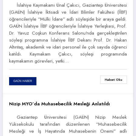
İslahiye Kaymakamı Ünal Çakıcı, Gaziantep Üniversitesi
(GAÜN) İslahiye İktisadi ve İdari Bilimler Fakültesi (İİBF)
öğrencileriyle “Mülki İdare” adlı söyleşide bir araya geldi.
GAÜN İslahiye İİBF öğrencileriyle İslahiye Yerleşkesi, Prof.
Dr. Yavuz Coşkun Konferans Salonu'nda gerçekleştirilen
söyleşi programına İslahiye İİBF Dekanı Prof. Dr. Hakan
Altıntaş, akademik ve idari personel ile çok sayıda öğrenci
katıldı. Kaymakam Çakıcı, söyleşi programında
kaymakamın görevleri, yetki…
Haberi Oku
GAÜN HABER
Nizip MYO’da Muhasebecilik Mesleği Anlatıldı
Gaziantep Üniversitesi (GAÜN) Nizip Meslek
30 Aralık 2014
Yüksekokulu tarafından düzenlenen “Muhasebecilik
Mesleği ve İş Hayatında Muhasebenin Önemi” adlı