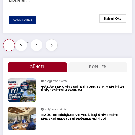
Haberi Oku
GAÜN HABER
Yazı
…
1
2
4
sayfalaması
GÜNCEL
POPÜLER
5 Ağustos 2026
GAZİANTEP ÜNİVERSİTESİ TÜRKİYE’NİN EN İYİ 24
ÜNİVERSİTESİ ARASINDA
4 Ağustos 2026
GAÜN’DE GİRİŞİMCİ VE YENİLİKÇİ ÜNİVERSİTE
ENDEKSİ HEDEFLERİ DEĞERLENDİRİLDİ