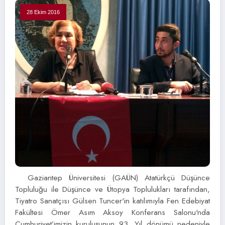
28 Ekim 2016
Gaziantep Üniversitesi (GAÜN) Atatürkçü Düşünce
Topluluğu ile Düşünce ve Ütopya Toplulukları tarafından,
Tiyatro Sanatçısı Gülsen Tuncer'in katılımıyla Fen Edebiyat
Fakültesi Ömer Asım Aksoy Konferans Salonu'nda
Cumhuriyet’imizin kuruluşunun 93. Yıl dönümü nedeniyle