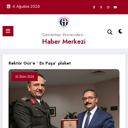
İçeriğe
6 Ağustos 2026
atla
Gaziantep Üniversitesi
Haber Merkezi
Rektör Gür’e ‘ En Paşa’ plaket
31 Ekim 2016