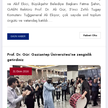
ve Akif Ekici, Büyükşehir Belediye Başkanı Fatma Şahin,
GAÜN Rektörü Prof. Dr. Ali Gür, 5’inci Zırhlı Tugay
Komutanı Tuğgeneral Ali Ekiyor, çok sayıda sivil toplum
örgütü ve vatandaş katıldı.…
Haberi Oku
GAÜN HABER
Prof. Dr. Gür: Gaziantep Üniversitesi’ne zenginlik
getirdiniz
31 Ekim 2016