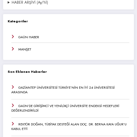
HABER ARŞİVİ (Ay/Yıl)
Kategoriler
GAÜN HABER
MANŞET
Son Eklenen Haberler
GAZİANTEP ÜNİVERSİTESİ TÜRKİYE’NİN EN İYİ 24 ÜNİVERSİTESİ
ARASINDA
GAÜN’DE GİRİŞİMCİ VE YENİLİKÇİ ÜNİVERSİTE ENDEKSİ HEDEFLERİ
DEĞERLENDİRİLDİ
REKTÖR DOĞAN, TÜBİTAK DESTEĞİ ALAN DOÇ. DR. BERNA KAYA UĞUR’U
KABUL ETTİ