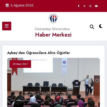
İçeriğe
6 Ağustos 2026
atla
Gaziantep Üniversitesi
Haber Merkezi
Aybey’den Öğrencilere Altın Öğütler
29 Mart 2017