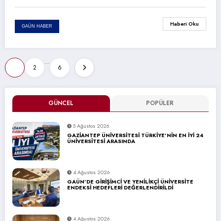
Haberi Oku
GAÜN HABER
Yazı
…
1
2
6
sayfalaması
GÜNCEL
POPÜLER
5 Ağustos 2026
GAZİANTEP ÜNİVERSİTESİ TÜRKİYE’NİN EN İYİ 24
ÜNİVERSİTESİ ARASINDA
4 Ağustos 2026
GAÜN’DE GİRİŞİMCİ VE YENİLİKÇİ ÜNİVERSİTE
ENDEKSİ HEDEFLERİ DEĞERLENDİRİLDİ
4 Ağustos 2026