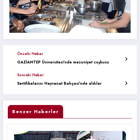
Önceki Haber
GAZİANTEP Üniversitesi’nde mezuniyet coşkusu
Sonraki Haber
Sertifikalarını Hayvanat Bahçesi’nde aldılar
Benzer Haberler