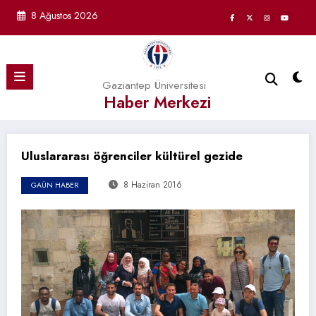
İçeriğe
8 Ağustos 2026
atla
Gaziantep Üniversitesi
Haber Merkezi
Uluslararası öğrenciler kültürel gezide
8 Haziran 2016
GAÜN HABER