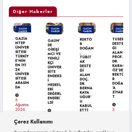
Diğer Haberler
GAÜN
GAÜN
GAÜN
GAÜN
HABER
HABER
HABER
HABER
MANŞET
GAZİA
TÜSEB
REKTÖ
GAÜN’
NTEP
DESTE
R
DE
ÜNİVER
Ğİ
DOĞAN
GİRİŞİ
SİTESİ
ALAN
,
MCİ VE
TÜRKİY
PROF.
TÜBİT
YENİLİ
E’NİN
DR.
AK
KÇİ
EN İYİ
KARAG
DESTE
ÜNİVER
24
ÖZ’DEN
Ğİ
SİTE
ÜNİVER
REKTÖ
ALAN
ENDEKS
SİTESİ
R
DOÇ.
İ
ARASIN
DOĞAN
DR.
HEDEFL
DA
’A
BERNA
ERİ
ZİYARE
KAYA
DEĞERL
T
UĞUR’
ENDİRİ
5
U
LDİ
Ağustos
KABUL
3
2026
ETTİ
Ağustos
4
2026
Ağustos
Çerez Kullanımı
4
2026
Ağustos