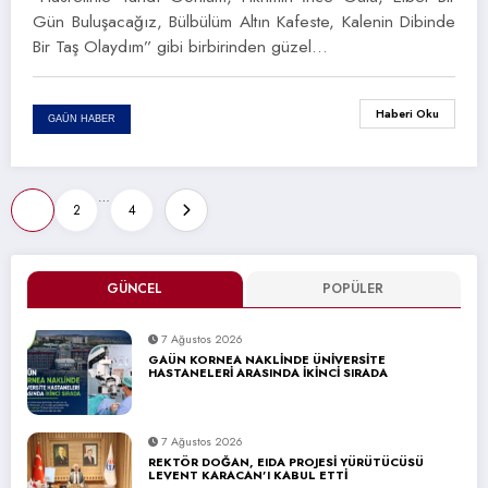
Gün Buluşacağız, Bülbülüm Altın Kafeste, Kalenin Dibinde
Bir Taş Olaydım” gibi birbirinden güzel…
Haberi Oku
GAÜN HABER
Yazı
…
1
2
4
sayfalaması
GÜNCEL
POPÜLER
7 Ağustos 2026
GAÜN KORNEA NAKLİNDE ÜNİVERSİTE
HASTANELERİ ARASINDA İKİNCİ SIRADA
7 Ağustos 2026
REKTÖR DOĞAN, EIDA PROJESİ YÜRÜTÜCÜSÜ
LEVENT KARACAN’I KABUL ETTİ