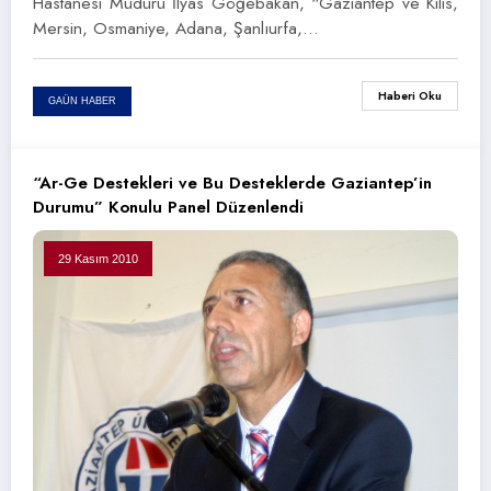
Hastanesi Müdürü İlyas Göğebakan, “Gaziantep ve Kilis,
Mersin, Osmaniye, Adana, Şanlıurfa,…
Haberi Oku
GAÜN HABER
“Ar-Ge Destekleri ve Bu Desteklerde Gaziantep’in
Durumu” Konulu Panel Düzenlendi
29 Kasım 2010