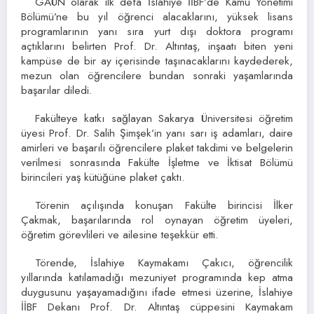
GAÜN olarak ilk defa İslahiye İİBF’de Kamu Yönetimi
Bölümü’ne bu yıl öğrenci alacaklarını, yüksek lisans
programlarının yanı sıra yurt dışı doktora programı
açtıklarını belirten Prof. Dr. Altıntaş, inşaatı biten yeni
kampüse de bir ay içerisinde taşınacaklarını kaydederek,
mezun olan öğrencilere bundan sonraki yaşamlarında
başarılar diledi.
Fakülteye katkı sağlayan Sakarya Üniversitesi öğretim
üyesi Prof. Dr. Salih Şimşek’in yanı sarı iş adamları, daire
amirleri ve başarılı öğrencilere plaket takdimi ve belgelerin
verilmesi sonrasında Fakülte İşletme ve İktisat Bölümü
birincileri yaş kütüğüne plaket çaktı.
Törenin açılışında konuşan Fakülte birincisi İlker
Çakmak, başarılarında rol oynayan öğretim üyeleri,
öğretim görevlileri ve ailesine teşekkür etti.
Törende, İslahiye Kaymakamı Çakıcı, öğrencilik
yıllarında katılamadığı mezuniyet programında kep atma
duygusunu yaşayamadığını ifade etmesi üzerine, İslahiye
İİBF Dekanı Prof. Dr. Altıntaş cüppesini Kaymakam