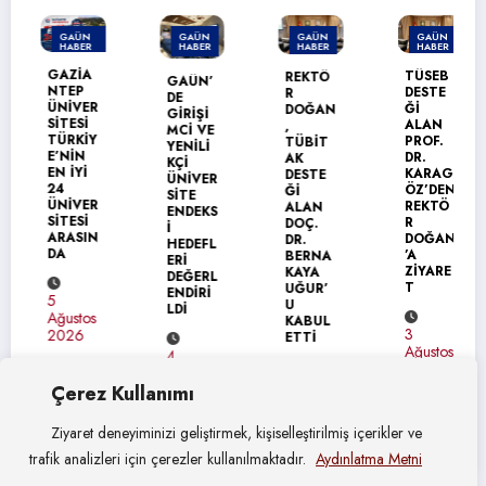
GAÜN
GAÜN
GAÜN
GAÜN
HABER
HABER
HABER
HABER
MANŞET
GAZİA
TÜSEB
REKTÖ
GAÜN’
NTEP
DESTE
R
DE
ÜNİVER
Ğİ
DOĞAN
GİRİŞİ
SİTESİ
ALAN
,
MCİ VE
TÜRKİY
PROF.
TÜBİT
YENİLİ
E’NİN
DR.
AK
KÇİ
EN İYİ
KARAG
DESTE
ÜNİVER
24
ÖZ’DEN
Ğİ
SİTE
ÜNİVER
REKTÖ
ALAN
ENDEKS
SİTESİ
R
DOÇ.
İ
ARASIN
DOĞAN
DR.
HEDEFL
DA
’A
BERNA
ERİ
ZİYARE
KAYA
DEĞERL
T
UĞUR’
ENDİRİ
5
U
LDİ
Ağustos
KABUL
3
2026
ETTİ
Ağustos
4
2026
Ağustos
4
2026
Çerez Kullanımı
Ağustos
2026
Ziyaret deneyiminizi geliştirmek, kişiselleştirilmiş içerikler ve
trafik analizleri için çerezler kullanılmaktadır.
Aydınlatma Metni