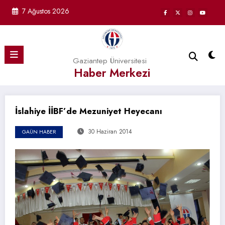
İçeriğe
7 Ağustos 2026
atla
Gaziantep Üniversitesi
Haber Merkezi
İslahiye İİBF’de Mezuniyet Heyecanı
30 Haziran 2014
GAÜN HABER