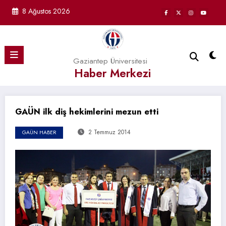
İçeriğe
8 Ağustos 2026
atla
Gaziantep Üniversitesi
Haber Merkezi
GAÜN ilk diş hekimlerini mezun etti
2 Temmuz 2014
GAÜN HABER