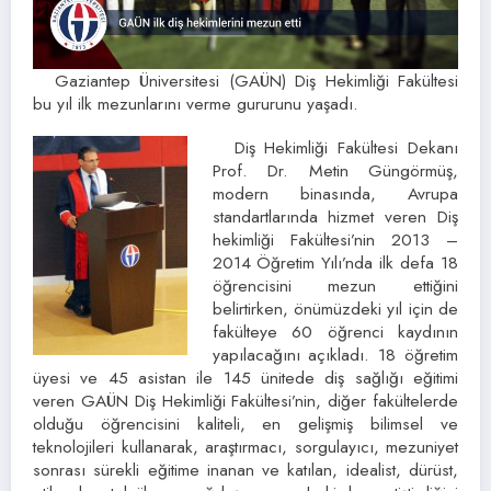
Gaziantep Üniversitesi (GAÜN) Diş Hekimliği Fakültesi
bu yıl ilk mezunlarını verme gururunu yaşadı.
Diş Hekimliği Fakültesi Dekanı
Prof. Dr. Metin Güngörmüş,
modern binasında, Avrupa
standartlarında hizmet veren Diş
hekimliği Fakültesi’nin 2013 –
2014 Öğretim Yılı’nda ilk defa 18
öğrencisini mezun ettiğini
belirtirken, önümüzdeki yıl için de
fakülteye 60 öğrenci kaydının
yapılacağını açıkladı. 18 öğretim
üyesi ve 45 asistan ile 145 ünitede diş sağlığı eğitimi
veren GAÜN Diş Hekimliği Fakültesi’nin, diğer fakültelerde
olduğu öğrencisini kaliteli, en gelişmiş bilimsel ve
teknolojileri kullanarak, araştırmacı, sorgulayıcı, mezuniyet
sonrası sürekli eğitime inanan ve katılan, idealist, dürüst,