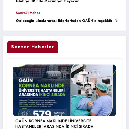
İslahiye İİBF’de Mezuniyet Heyecanı
Sonraki Haber
Geleceğin uluslararası liderlerinden GAÜN’e teşekkür
Benzer Haberler
GAÜN KORNEA NAKLİNDE ÜNİVERSİTE
HASTANELERİ ARASINDA İKİNCİ SIRADA