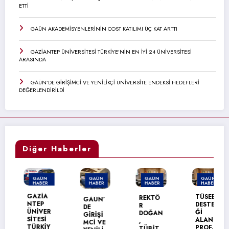
ETTİ
GAÜN AKADEMİSYENLERİNİN COST KATILIMI ÜÇ KAT ARTTI
GAZİANTEP ÜNİVERSİTESİ TÜRKİYE’NİN EN İYİ 24 ÜNİVERSİTESİ
ARASINDA
GAÜN’DE GİRİŞİMCİ VE YENİLİKÇİ ÜNİVERSİTE ENDEKSİ HEDEFLERİ
DEĞERLENDİRİLDİ
Diğer Haberler
GAÜN
GAÜN
GAÜN
GAÜN
HABER
HABER
HABER
HABER
MANŞET
GAZİA
TÜSEB
REKTÖ
GAÜN’
NTEP
DESTE
R
DE
ÜNİVER
Ğİ
DOĞAN
GİRİŞİ
SİTESİ
ALAN
,
MCİ VE
TÜRKİY
PROF.
TÜBİT