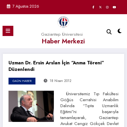
İçeriğe
7 Ağustos 2026
atla
Gaziantep Üniversitesi
Haber Merkezi
Uzman Dr. Ersin Arslan İçin “Anma Töreni”
Düzenlendi
18 Nisan 2012
GAÜN HABER
Üniversitemiz Tıp Fakültesi
Göğüs Cerrahisi Anabilim
Dalında “Tıpta Uzmanlık
Eğitimi”ni başarıyla
tamamlayarak, Gaziantep
Avukat Cengiz Gökçek Devlet