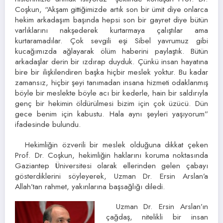
Coşkun, “Akşam gittiğimizde artık son bir ümit diye onlarca
hekim arkadaşım başında hepsi son bir gayret diye bütün
varlıklarını nakşederek kurtarmaya çalıştılar ama
kurtaramadılar. Çok sevgili eşi Sibel yavrumuz gibi
kucağımızda ağlayarak ölüm haberini paylaştık. Bütün
arkadaşlar derin bir ızdırap duyduk. Çünkü insan hayatına
bire bir ilişkilendiren başka hiçbir meslek yoktur. Bu kadar
zamansız, hiçbir şeyi tanımadan insana hizmeti odaklanmış
böyle bir meslekte böyle acı bir kederle, hain bir saldırıyla
genç bir hekimin öldürülmesi bizim için çok üzücü. Dün
gece benim için kabustu. Hala aynı şeyleri yaşıyorum”
ifadesinde bulundu.
Hekimliğin özverili bir meslek olduğuna dikkat çeken
Prof. Dr. Coşkun, hekimliğin haklarını koruma noktasında
Gaziantep Üniversitesi olarak ellerinden gelen çabayı
gösterdiklerini söyleyerek, Uzman Dr. Ersin Arslan’a
Allah’tan rahmet, yakınlarına başsağlığı diledi.
Uzman Dr. Ersin Arslan’ın
çağdaş, nitelikli bir insan