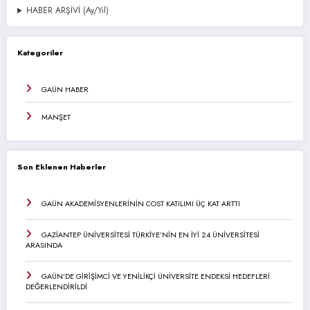
HABER ARŞİVİ (Ay/Yıl)
Kategoriler
GAÜN HABER
MANŞET
Son Eklenen Haberler
GAÜN AKADEMİSYENLERİNİN COST KATILIMI ÜÇ KAT ARTTI
GAZİANTEP ÜNİVERSİTESİ TÜRKİYE’NİN EN İYİ 24 ÜNİVERSİTESİ
ARASINDA
GAÜN’DE GİRİŞİMCİ VE YENİLİKÇİ ÜNİVERSİTE ENDEKSİ HEDEFLERİ
DEĞERLENDİRİLDİ