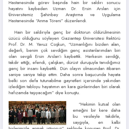
Hastanesinde görev başında hain bir saldırı sonucu
hayatını kaybeden Uzman Dr. Ersin Arslan için
Üniversitemiz Şahinbey Araştırma ve Uygulama
Hastanesinde “Anma Töreni” düzenlendi.
Hain bir saldırıyla genç bir doktorun öldürülmesinin
üzücü olduğunu söyleyen Gaziantep Üniversitesi Rektörü
Prof. Dr. M. Yavuz Coşkun, “Uzmanlığını bizden alan,
değerli, benim çok sevdiğim genç asistanlarımdan biri
olan sevgili Ersin Arslan’ı kaybettik. Herkesin sevdiği,
takdir ettiği, efendi, çalışkan, dürüst duruşuyla tanıdığımız
genç bir insanı kaybettik. Dün olayın olmasından itibaren
saniye saniye takip ettim. Daha sonra başucunda hayata
belki son defa tutunabilme gayretleri içersinde yakından
izlediğim tabloyu hayatımın en kara günlerinden biri olarak
hafızamda taşıyacağım” diye konuştu.
“Hekimin kutsal olan
emeğini bir kere daha
bu vesileyle takdirle,
saygıyla, en kalbi
hislerimizle anmak istiyoruz” şeklinde konuşan Prof. Dr.