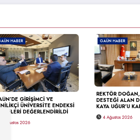
BER
GAÜN HABER
REKTÖR DOĞAN, TÜBİT
 GİRİŞİMCİ VE
DESTEĞİ ALAN DOÇ. D
Çİ ÜNİVERSİTE ENDEKSİ
KAYA UĞUR’U KABUL ET
Rİ DEĞERLENDİRİLDİ
4 Ağustos 2026
os 2026