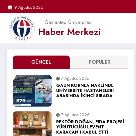
İçeriğe
9 Ağustos 2026
atla
Gaziantep Üniversitesi
Haber Merkezi
GÜNCEL
POPÜLER
7 Ağustos 2026
GAÜN KORNEA NAKLİNDE
ÜNİVERSİTE HASTANELERİ
ARASINDA İKİNCİ SIRADA
7 Ağustos 2026
REKTÖR DOĞAN, EIDA PROJESİ
YÜRÜTÜCÜSÜ LEVENT
KARACAN’I KABUL ETTİ