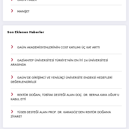
MANŞET
Son Eklenen Haberler
GAÜN AKADEMİSYENLERİNİN COST KATILIMI ÜÇ KAT ARTTI
GAZİANTEP ÜNİVERSİTESİ TÜRKİYE’NİN EN İYİ 24 ÜNİVERSİTESİ
ARASINDA
GAÜN’DE GİRİŞİMCİ VE YENİLİKÇİ ÜNİVERSİTE ENDEKSİ HEDEFLERİ
DEĞERLENDİRİLDİ
REKTÖR DOĞAN, TÜBİTAK DESTEĞİ ALAN DOÇ. DR. BERNA KAYA UĞUR’U
KABUL ETTİ
TÜSEB DESTEĞİ ALAN PROF. DR. KARAGÖZ’DEN REKTÖR DOĞAN’A
ZİYARET