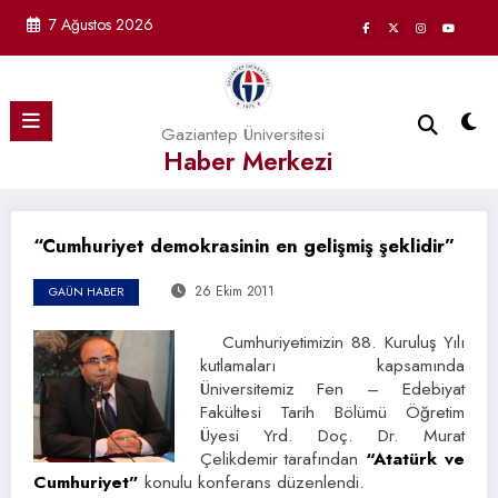
İçeriğe
7 Ağustos 2026
atla
Gaziantep Üniversitesi
Haber Merkezi
“Cumhuriyet demokrasinin en gelişmiş şeklidir”
26 Ekim 2011
GAÜN HABER
Cumhuriyetimizin 88. Kuruluş Yılı
kutlamaları kapsamında
Üniversitemiz Fen – Edebiyat
Fakültesi Tarih Bölümü Öğretim
Üyesi Yrd. Doç. Dr. Murat
Çelikdemir tarafından
“Atatürk ve
Cumhuriyet”
konulu konferans düzenlendi.