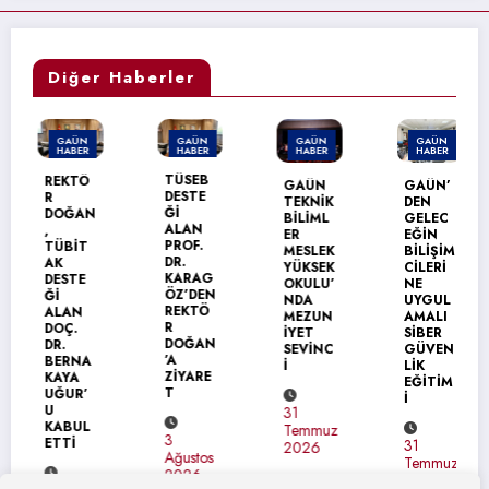
Diğer Haberler
GAÜN
GAÜN
GAÜN
GAÜN
HABER
HABER
HABER
HABER
TÜSEB
REKTÖ
GAÜN
GAÜN’
DESTE
R
TEKNİK
DEN
Ğİ
DOĞAN
BİLİML
GELEC
ALAN
,
ER
EĞİN
PROF.
TÜBİT
MESLEK
BİLİŞİM
DR.
AK
YÜKSEK
CİLERİ
KARAG
DESTE
OKULU’
NE
ÖZ’DEN
Ğİ
NDA
UYGUL
REKTÖ
ALAN
MEZUN
AMALI
R
DOÇ.
İYET
SİBER
DOĞAN
DR.
SEVİNC
GÜVEN
’A
BERNA
İ
LİK
ZİYARE
KAYA
EĞİTİM
T
UĞUR’
İ
U
31
KABUL
Temmuz
3
ETTİ
31
2026
Ağustos
Temmuz
2026
2026