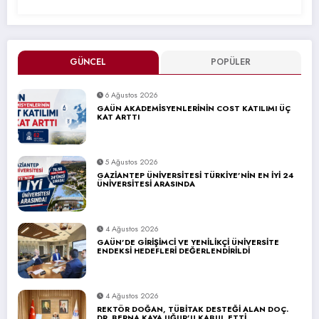
GÜNCEL
POPÜLER
6 Ağustos 2026
GAÜN AKADEMİSYENLERİNİN COST KATILIMI ÜÇ
KAT ARTTI
5 Ağustos 2026
GAZİANTEP ÜNİVERSİTESİ TÜRKİYE’NİN EN İYİ 24
ÜNİVERSİTESİ ARASINDA
4 Ağustos 2026
GAÜN’DE GİRİŞİMCİ VE YENİLİKÇİ ÜNİVERSİTE
ENDEKSİ HEDEFLERİ DEĞERLENDİRİLDİ
4 Ağustos 2026
REKTÖR DOĞAN, TÜBİTAK DESTEĞİ ALAN DOÇ.
DR. BERNA KAYA UĞUR’U KABUL ETTİ