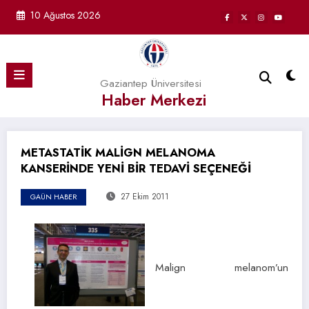
İçeriğe
10 Ağustos 2026
atla
Gaziantep Üniversitesi
Haber Merkezi
METASTATİK MALİGN MELANOMA
KANSERİNDE YENİ BİR TEDAVİ SEÇENEĞİ
27 Ekim 2011
GAÜN HABER
Malign melanom’un