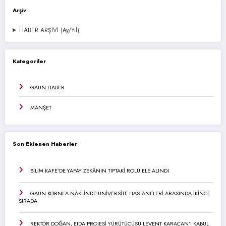
Arşiv
HABER ARŞİVİ (Ay/Yıl)
Kategoriler
GAÜN HABER
MANŞET
Son Eklenen Haberler
BİLİM KAFE’DE YAPAY ZEKÂNIN TIPTAKİ ROLÜ ELE ALINDI
GAÜN KORNEA NAKLİNDE ÜNİVERSİTE HASTANELERİ ARASINDA İKİNCİ
SIRADA
REKTÖR DOĞAN, EIDA PROJESİ YÜRÜTÜCÜSÜ LEVENT KARACAN’I KABUL