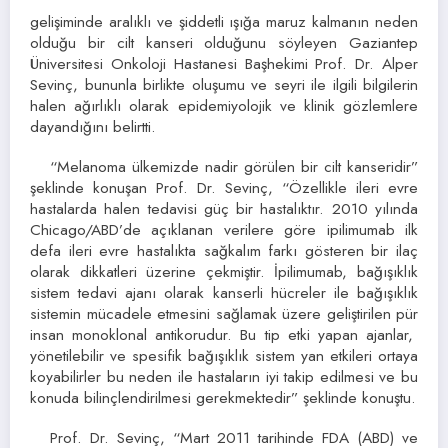
gelişiminde aralıklı ve şiddetli ışığa maruz kalmanın neden
olduğu bir cilt kanseri olduğunu söyleyen Gaziantep
Üniversitesi Onkoloji Hastanesi Başhekimi Prof. Dr. Alper
Sevinç, bununla birlikte oluşumu ve seyri ile ilgili bilgilerin
halen ağırlıklı olarak epidemiyolojik ve klinik gözlemlere
dayandığını belirtti.
“Melanoma ülkemizde nadir görülen bir cilt kanseridir”
şeklinde konuşan Prof. Dr. Sevinç, “Özellikle ileri evre
hastalarda halen tedavisi güç bir hastalıktır. 2010 yılında
Chicago/ABD’de açıklanan verilere göre ipilimumab ilk
defa ileri evre hastalıkta sağkalım farkı gösteren bir ilaç
olarak dikkatleri üzerine çekmiştir. İpilimumab, bağışıklık
sistem tedavi ajanı olarak kanserli hücreler ile bağışıklık
sistemin mücadele etmesini sağlamak üzere geliştirilen pür
insan monoklonal antikorudur. Bu tip etki yapan ajanlar,
yönetilebilir ve spesifik bağışıklık sistem yan etkileri ortaya
koyabilirler bu neden ile hastaların iyi takip edilmesi ve bu
konuda bilinçlendirilmesi gerekmektedir” şeklinde konuştu.
Prof. Dr. Sevinç, “Mart 2011 tarihinde FDA (ABD) ve