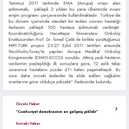
Temmuz 2011 tarihinde EMA (Avrupa) onayı alan
ipilimumab, yaklaşık 2 yıldan bu yana ülkemizde insani
erişim programı çerçevesinde kullanılmaktadır. Türkiye’de
bu dönem içerisinde standart bir tedavi sonrası hastalığı
ilerleyen yaklaşık 100 hastaya ipilimumab verilmiştir.
Koordinatörlüğünü Hacettepe Üniversitesi Onkoloji
Enstitüsünden Prof. Dr. İsmail Çelik ile birlikte yürüttüğümüz
MIPI-TURK projesi 23-27 Eylül 2011 tarihleri arasında
Stockholm/İsveç’te yapılan Avrupa Medikal Onkoloji
Kongresinde (ESMO-ECCO) sunuldu. Altmış yedi hastanın
verilerinin paylaşıldığı ilk sonuçlara göre, 12 aylık takip
süresince hastaların yüzde 61’i halen yaşamaktaydı. Bu
süre daha önceki tedaviler ile elde edilen sağkalım
oranlarına göre oldukça yüksekti” ifadesinde bulundu.
Önceki Haber
“Cumhuriyet demokrasinin en gelişmiş şeklidir”
Sonraki Haber