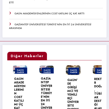
ETTİ
GAÜN AKADEMİSYENLERİNİN COST KATILIMI ÜÇ KAT ARTTI
GAZİANTEP ÜNİVERSİTESİ TÜRKİYE’NİN EN İYİ 24 ÜNİVERSİTESİ
ARASINDA
Diğer Haberler
GAÜN
GAÜN
GAÜN
GAÜN
HABER
HABER
HABER
HABER
MANŞET
MANŞET
GAZİA
GAÜN
REKTÖ
GAÜN’
NTEP
AKADE
R
DE
ÜNİVER
MİSYEN
DOĞAN
GİRİŞİ
SİTESİ
LERİNİ
,
MCİ VE
TÜRKİY
N
TÜBİT
YENİLİ
E’NİN
COST
AK
KÇİ
EN İYİ
KATILI
DESTE
ÜNİVER
24
MI ÜÇ
Ğİ
SİTE
ÜNİVER
KAT
ALAN