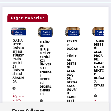
Diğer Haberler
GAÜN
GAÜN
GAÜN
GAÜN
HABER
HABER
HABER
HABER
MANŞET
GAZİA
TÜSEB
REKTÖ
GAÜN’
NTEP
DESTE
R
DE
ÜNİVER
Ğİ
DOĞAN
GİRİŞİ
SİTESİ
ALAN
,
MCİ VE
TÜRKİY
PROF.
TÜBİT
YENİLİ
E’NİN
DR.
AK
KÇİ
EN İYİ
KARAG
DESTE
ÜNİVER
24
ÖZ’DEN
Ğİ
SİTE
ÜNİVER
REKTÖ
ALAN
ENDEKS
SİTESİ
R
DOÇ.
İ
ARASIN
DOĞAN
DR.
HEDEFL
DA
’A
BERNA
ERİ
ZİYARE
KAYA
DEĞERL
T
UĞUR’
ENDİRİ
5
U
LDİ
Ağustos
KABUL
3
2026
ETTİ
Ağustos
4
2026
Ağustos
Çerez Kullanımı