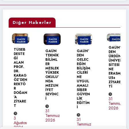
Diğer Haberler
GAÜN
GAÜN
GAÜN
GAÜN
HABER
HABER
HABER
HABER
GAÜN’
TÜSEB
GAÜN
GAÜN’
DEN
DESTE
TEKNİK
DEN
ÜRDÜN
Ğİ
BİLİML
GELEC
ÜNİVER
ALAN
ER
EĞİN
SİTESİ
PROF.
MESLEK
BİLİŞİM
NE
DR.
YÜKSEK
CİLERİ
ERASM
KARAG
OKULU’
NE
US+
ÖZ’DEN
NDA
UYGUL
ZİYARE
REKTÖ
MEZUN
AMALI
Tİ
R
İYET
SİBER
DOĞAN
SEVİNC
GÜVEN
’A
İ
LİK
31
ZİYARE
EĞİTİM
Temmuz
T
İ
2026
31
Temmuz
3
31
2026
Ağustos
Temmuz
2026
2026