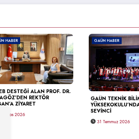
BER
GAÜN HABER
ESTEĞİ ALAN PROF. DR.
Z’DEN REKTÖR
GAÜN TEKNİK BİLİMLE
 ZİYARET
YÜKSEKOKULU’NDA ME
SEVİNCİ
os 2026
31 Temmuz 2026