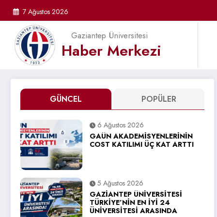
İçeriğe
7 Ağustos 2026
atla
Gaziantep Üniversitesi
Haber Merkezi
GÜNCEL
POPÜLER
6 Ağustos 2026
GAÜN AKADEMİSYENLERİNİN
COST KATILIMI ÜÇ KAT ARTTI
5 Ağustos 2026
GAZİANTEP ÜNİVERSİTESİ
TÜRKİYE’NİN EN İYİ 24
ÜNİVERSİTESİ ARASINDA