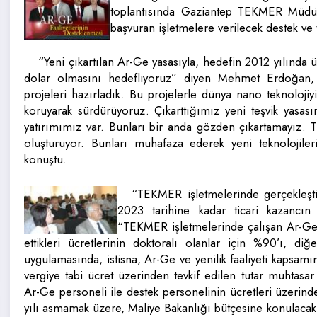
toplantısında Gaziantep TEKMER Müdü
başvuran işletmelere verilecek destek ve t
“Yeni çıkartılan Ar-Ge yasasıyla, hedefin 2012 yılında
dolar olmasını hedefliyoruz” diyen Mehmet Erdoğan, “Y
projeleri hazırladık. Bu projelerle dünya nano teknolojiy
koruyarak sürdürüyoruz. Çıkarttığımız yeni teşvik yasası
yatırımımız var. Bunları bir anda gözden çıkartamayız. Tü
oluşturuyor. Bunları muhafaza ederek yeni teknolojile
konuştu.
“TEKMER işletmelerinde gerçekleşti
2023 tarihine kadar ticari kazancın 
“TEKMER işletmelerinde çalışan Ar-Ge v
ettikleri ücretlerinin doktoralı olanlar için %90’ı, diğ
uygulamasında, istisna, Ar-Ge ve yenilik faaliyeti kapsamı
vergiye tabi ücret üzerinden tevkif edilen tutar muhtasa
Ar-Ge personeli ile destek personelinin ücretleri üzerinde
yılı asmamak üzere, Maliye Bakanlığı bütçesine konulacak