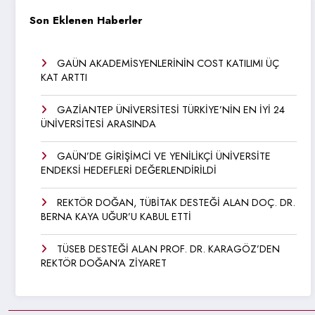
Son Eklenen Haberler
GAÜN AKADEMİSYENLERİNİN COST KATILIMI ÜÇ
KAT ARTTI
GAZİANTEP ÜNİVERSİTESİ TÜRKİYE’NİN EN İYİ 24
ÜNİVERSİTESİ ARASINDA
GAÜN’DE GİRİŞİMCİ VE YENİLİKÇİ ÜNİVERSİTE
ENDEKSİ HEDEFLERİ DEĞERLENDİRİLDİ
REKTÖR DOĞAN, TÜBİTAK DESTEĞİ ALAN DOÇ. DR.
BERNA KAYA UĞUR’U KABUL ETTİ
TÜSEB DESTEĞİ ALAN PROF. DR. KARAGÖZ’DEN
REKTÖR DOĞAN’A ZİYARET