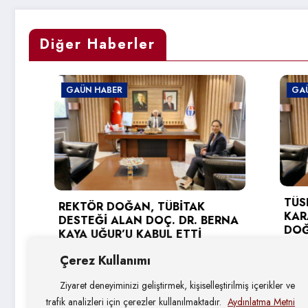
Diğer Haberler
GAÜN HABER
GAÜN HA
TÜSEB D
REKTÖR DOĞAN, TÜBİTAK
KARAGÖ
DESTEĞİ ALAN DOÇ. DR. BERNA
DOĞAN’A
KAYA UĞUR’U KABUL ETTİ
3 Ağust
4 Ağustos 2026
Çerez Kullanımı
Ziyaret deneyiminizi geliştirmek, kişiselleştirilmiş içerikler ve
trafik analizleri için çerezler kullanılmaktadır.
Aydınlatma Metni