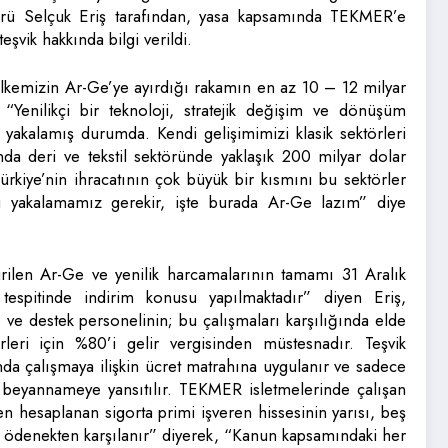
rü Selçuk Eriş tarafından, yasa kapsamında TEKMER’e
eşvik hakkında bilgi verildi.
 ülkemizin Ar-Ge’ye ayırdığı rakamın en az 10 – 12 milyar
enilikçi bir teknoloji, stratejik değişim ve dönüşüm
i yakalamış durumda. Kendi gelişimimizi klasik sektörleri
nda deri ve tekstil sektöründe yaklaşık 200 milyar dolar
rkiye’nin ihracatının çok büyük bir kısmını bu sektörler
ri yakalamamız gerekir, işte burada Ar-Ge lazım” diye
rilen Ar-Ge ve yenilik harcamalarının tamamı 31 Aralık
tespitinde indirim konusu yapılmaktadır” diyen Eriş,
e destek personelinin; bu çalışmaları karşılığında elde
erleri için %80’i gelir vergisinden müstesnadır. Teşvik
nda çalışmaya ilişkin ücret matrahına uygulanır ve sadece
r beyannameye yansıtılır. TEKMER isletmelerinde çalışan
n hesaplanan sigorta primi işveren hissesinin yarısı, beş
 ödenekten karşılanır” diyerek, “Kanun kapsamındaki her