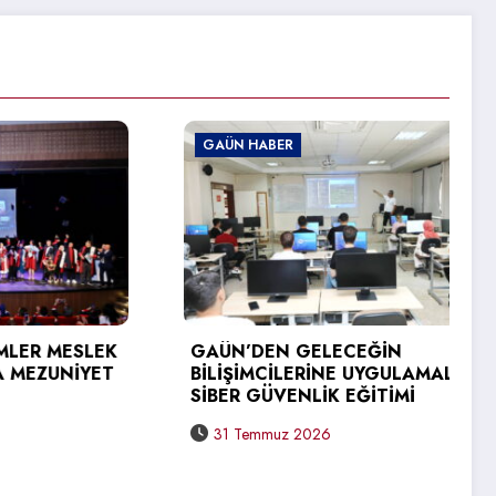
GAÜN HABER
R MESLEK
GAÜN’DEN GELECEĞİN
ZUNİYET
BİLİŞİMCİLERİNE UYGULAMALI
SİBER GÜVENLİK EĞİTİMİ
31 Temmuz 2026