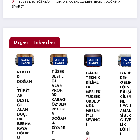
TÜSEB DESTEĞİ ALAN PROF. DR. KARAGÖZ’DEN REKTÖR DOĞAN’A
ZİYARET
Diğer Haberler
GAÜN
GAÜN
GAÜN
GAÜN
HABER
HABER
HABER
HABER
TÜSEB
REKTÖ
GAÜN
GAÜN’
DESTE
R
TEKNİK
DEN
Ğİ
DOĞAN
BİLİML
GELEC
ALAN
,
ER
EĞİN
PROF.
TÜBİT
MESLEK
BİLİŞİM
DR.
AK
YÜKSEK
CİLERİ
KARAG
DESTE
OKULU’
NE
ÖZ’DEN
Ğİ
NDA
UYGUL
REKTÖ
ALAN
MEZUN
AMALI
R
DOÇ.
İYET
SİBER
DOĞAN
DR.
SEVİNC
GÜVEN
’A
BERNA
İ
LİK
ZİYARE
KAYA
EĞİTİM
T
UĞUR’
İ
U
31