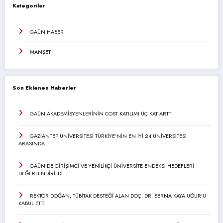
Kategoriler
GAÜN HABER
MANŞET
Son Eklenen Haberler
GAÜN AKADEMİSYENLERİNİN COST KATILIMI ÜÇ KAT ARTTI
GAZİANTEP ÜNİVERSİTESİ TÜRKİYE’NİN EN İYİ 24 ÜNİVERSİTESİ
ARASINDA
GAÜN’DE GİRİŞİMCİ VE YENİLİKÇİ ÜNİVERSİTE ENDEKSİ HEDEFLERİ
DEĞERLENDİRİLDİ
REKTÖR DOĞAN, TÜBİTAK DESTEĞİ ALAN DOÇ. DR. BERNA KAYA UĞUR’U
KABUL ETTİ