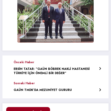
Önceki Haber
ERSİN TATAR: “GAÜN BÖBREK NAKLİ HASTANESİ
TÜRKİYE İÇİN ÖNEMLİ BİR DEĞER”
Sonraki Haber
GAÜN TMDK’DA MEZUNİYET GURURU