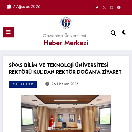
İçeriğe
7 Ağustos 2026
atla
Gaziantep Üniversitesi
Haber Merkezi
SİVAS BİLİM VE TEKNOLOJİ ÜNİVERSİTESİ
REKTÖRÜ KUL’DAN REKTÖR DOĞAN’A ZİYARET
26 Haziran 2026
GAÜN HABER