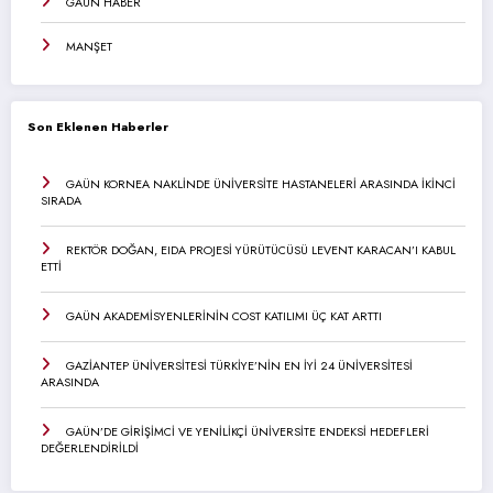
GAÜN HABER
MANŞET
Son Eklenen Haberler
GAÜN KORNEA NAKLİNDE ÜNİVERSİTE HASTANELERİ ARASINDA İKİNCİ
SIRADA
REKTÖR DOĞAN, EIDA PROJESİ YÜRÜTÜCÜSÜ LEVENT KARACAN’I KABUL
ETTİ
GAÜN AKADEMİSYENLERİNİN COST KATILIMI ÜÇ KAT ARTTI
GAZİANTEP ÜNİVERSİTESİ TÜRKİYE’NİN EN İYİ 24 ÜNİVERSİTESİ
ARASINDA
GAÜN’DE GİRİŞİMCİ VE YENİLİKÇİ ÜNİVERSİTE ENDEKSİ HEDEFLERİ
DEĞERLENDİRİLDİ