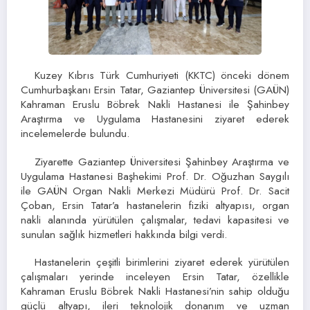
Kuzey Kıbrıs Türk Cumhuriyeti (KKTC) önceki dönem
Cumhurbaşkanı Ersin Tatar, Gaziantep Üniversitesi (GAÜN)
Kahraman Eruslu Böbrek Nakli Hastanesi ile Şahinbey
Araştırma ve Uygulama Hastanesini ziyaret ederek
incelemelerde bulundu.
Ziyarette Gaziantep Üniversitesi Şahinbey Araştırma ve
Uygulama Hastanesi Başhekimi Prof. Dr. Oğuzhan Saygılı
ile GAÜN Organ Nakli Merkezi Müdürü Prof. Dr. Sacit
Çoban, Ersin Tatar’a hastanelerin fiziki altyapısı, organ
nakli alanında yürütülen çalışmalar, tedavi kapasitesi ve
sunulan sağlık hizmetleri hakkında bilgi verdi.
Hastanelerin çeşitli birimlerini ziyaret ederek yürütülen
çalışmaları yerinde inceleyen Ersin Tatar, özellikle
Kahraman Eruslu Böbrek Nakli Hastanesi’nin sahip olduğu
güçlü altyapı, ileri teknolojik donanım ve uzman