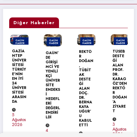
Diğer Haberler
GAÜN
GAÜN
GAÜN
GAÜN
HABER
HABER
HABER
HABER
MANŞET
GAZİA
TÜSEB
REKTÖ
GAÜN’
NTEP
DESTE
R
DE
ÜNİVER
Ğİ
DOĞAN
GİRİŞİ
SİTESİ
ALAN
,
MCİ VE
TÜRKİY
PROF.
TÜBİT
YENİLİ
E’NİN
DR.
AK
KÇİ
EN İYİ
KARAG
DESTE
ÜNİVER
24
ÖZ’DEN
Ğİ
SİTE
ÜNİVER
REKTÖ
ALAN
ENDEKS
SİTESİ
R
DOÇ.
İ
ARASIN
DOĞAN
DR.
HEDEFL
DA
’A
BERNA
ERİ
ZİYARE
KAYA
DEĞERL
T
UĞUR’
ENDİRİ
5
U
LDİ
Ağustos
KABUL
3
2026
ETTİ
Ağustos
4
2026
Ağustos