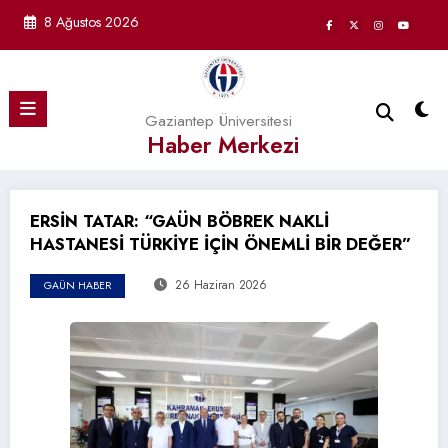
İçeriğe
8 Ağustos 2026
atla
Gaziantep Üniversitesi
Haber Merkezi
ERSİN TATAR: “GAÜN BÖBREK NAKLİ
HASTANESİ TÜRKİYE İÇİN ÖNEMLİ BİR DEĞER”
26 Haziran 2026
GAÜN HABER