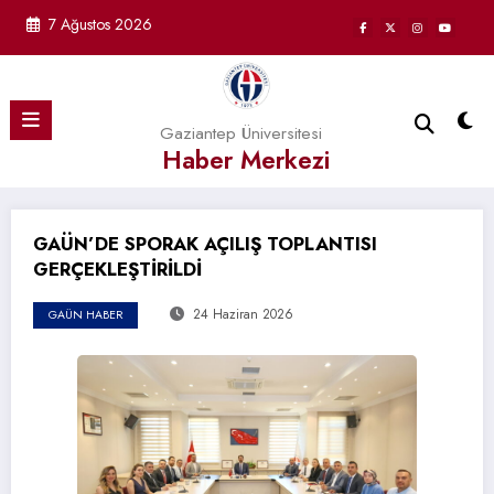
İçeriğe
7 Ağustos 2026
atla
Gaziantep Üniversitesi
Haber Merkezi
GAÜN’DE SPORAK AÇILIŞ TOPLANTISI
GERÇEKLEŞTİRİLDİ
24 Haziran 2026
GAÜN HABER