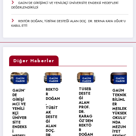
GAÜN’DE GİRİŞİMCİ VE YENİLİKÇİ ÜNİVERSİTE ENDEKSİ HEDEFLERİ
DEĞERLENDİRİLDİ
REKTÖR DOĞAN, TÜBİTAK DESTEĞİ ALAN DOÇ. DR. BERNA KAYA UĞUR’U
KABUL ETTİ
Diğer Haberler
GAÜN
GAÜN
GAÜN
GAÜN
HABER
HABER
HABER
HABER
TÜSEB
REKTÖ
GAÜN’
GAÜN
DESTE
R
DE
TEKNİK
Ğİ
DOĞAN
GİRİŞİ
BİLİML
ALAN
,
MCİ VE
ER
PROF.
TÜBİT
YENİLİ
MESLEK
DR.
AK
KÇİ
YÜKSEK
KARAG
DESTE
ÜNİVER
OKULU’
ÖZ’DEN
Ğİ
SİTE
NDA
REKTÖ
ALAN
ENDEKS
MEZUN
R
DOÇ.
İ
İYET
DOĞAN
DR.