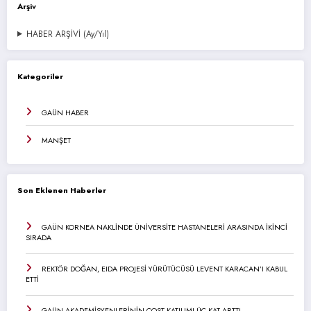
Arşiv
HABER ARŞİVİ (Ay/Yıl)
Kategoriler
GAÜN HABER
MANŞET
Son Eklenen Haberler
GAÜN KORNEA NAKLİNDE ÜNİVERSİTE HASTANELERİ ARASINDA İKİNCİ
SIRADA
REKTÖR DOĞAN, EIDA PROJESİ YÜRÜTÜCÜSÜ LEVENT KARACAN’I KABUL
ETTİ
GAÜN AKADEMİSYENLERİNİN COST KATILIMI ÜÇ KAT ARTTI