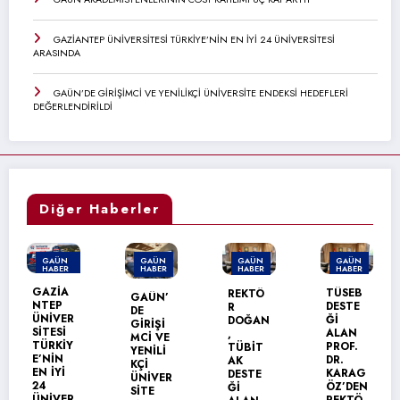
GAZİANTEP ÜNİVERSİTESİ TÜRKİYE’NİN EN İYİ 24 ÜNİVERSİTESİ
ARASINDA
GAÜN’DE GİRİŞİMCİ VE YENİLİKÇİ ÜNİVERSİTE ENDEKSİ HEDEFLERİ
DEĞERLENDİRİLDİ
Diğer Haberler
GAÜN
GAÜN
GAÜN
GAÜN
HABER
HABER
HABER
HABER
TÜSEB
REKTÖ
GAÜN’
GAÜN
DESTE
R
DE
TEKNİK
Ğİ
DOĞAN
GİRİŞİ
BİLİML
ALAN
,
MCİ VE
ER
PROF.
TÜBİT
YENİLİ
MESLEK
DR.
AK
KÇİ
YÜKSEK
KARAG
DESTE
ÜNİVER
OKULU’
ÖZ’DEN
Ğİ
SİTE
NDA
REKTÖ