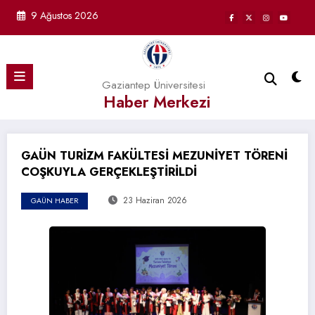
İçeriğe
9 Ağustos 2026
atla
Gaziantep Üniversitesi
Haber Merkezi
GAÜN TURİZM FAKÜLTESİ MEZUNİYET TÖRENİ
COŞKUYLA GERÇEKLEŞTİRİLDİ
23 Haziran 2026
GAÜN HABER