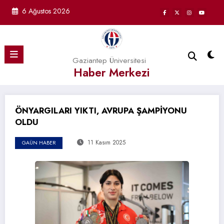
İçeriğe
6 Ağustos 2026
atla
Gaziantep Üniversitesi
Haber Merkezi
ÖNYARGILARI YIKTI, AVRUPA ŞAMPİYONU
OLDU
11 Kasım 2025
GAÜN HABER