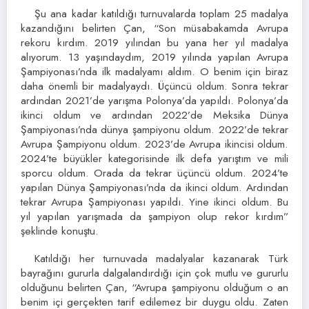
Şu ana kadar katıldığı turnuvalarda toplam 25 madalya
kazandığını belirten Çan, “Son müsabakamda Avrupa
rekoru kırdım. 2019 yılından bu yana her yıl madalya
alıyorum. 13 yaşındaydım, 2019 yılında yapılan Avrupa
Şampiyonası’nda ilk madalyamı aldım. O benim için biraz
daha önemli bir madalyaydı. Üçüncü oldum. Sonra tekrar
ardından 2021’de yarışma Polonya’da yapıldı. Polonya’da
ikinci oldum ve ardından 2022’de Meksika Dünya
Şampiyonası’nda dünya şampiyonu oldum. 2022’de tekrar
Avrupa Şampiyonu oldum. 2023’de Avrupa ikincisi oldum.
2024’te büyükler kategorisinde ilk defa yarıştım ve mili
sporcu oldum. Orada da tekrar üçüncü oldum. 2024’te
yapılan Dünya Şampiyonası’nda da ikinci oldum. Ardından
tekrar Avrupa Şampiyonası yapıldı. Yine ikinci oldum. Bu
yıl yapılan yarışmada da şampiyon olup rekor kırdım”
şeklinde konuştu.
Katıldığı her turnuvada madalyalar kazanarak Türk
bayrağını gururla dalgalandırdığı için çok mutlu ve gururlu
olduğunu belirten Çan, “Avrupa şampiyonu olduğum o an
benim içi gerçekten tarif edilemez bir duygu oldu. Zaten