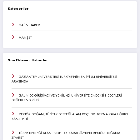
Kategoriler
GAÜN HABER
MANŞET
Son Eklenen Haberler
GAZİANTEP ÜNİVERSİTESİ TÜRKİYE’NİN EN İYİ 24 ÜNİVERSİTESİ
ARASINDA
GAÜN’DE GİRİŞİMCİ VE YENİLİKÇİ ÜNİVERSİTE ENDEKSİ HEDEFLERİ
DEĞERLENDİRİLDİ
REKTÖR DOĞAN, TÜBİTAK DESTEĞİ ALAN DOÇ. DR. BERNA KAYA UĞUR’U
KABUL ETTİ
TÜSEB DESTEĞİ ALAN PROF. DR. KARAGÖZ’DEN REKTÖR DOĞAN’A
ZİYARET