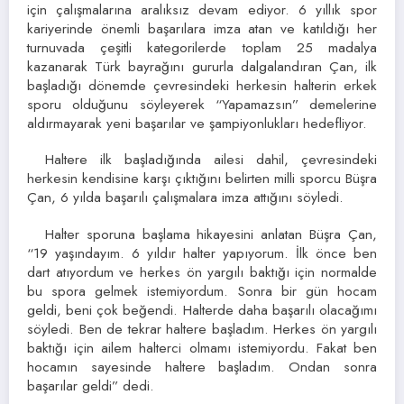
için çalışmalarına aralıksız devam ediyor. 6 yıllık spor
kariyerinde önemli başarılara imza atan ve katıldığı her
turnuvada çeşitli kategorilerde toplam 25 madalya
kazanarak Türk bayrağını gururla dalgalandıran Çan, ilk
başladığı dönemde çevresindeki herkesin halterin erkek
sporu olduğunu söyleyerek “Yapamazsın” demelerine
aldırmayarak yeni başarılar ve şampiyonlukları hedefliyor.
Haltere ilk başladığında ailesi dahil, çevresindeki
herkesin kendisine karşı çıktığını belirten milli sporcu Büşra
Çan, 6 yılda başarılı çalışmalara imza attığını söyledi.
Halter sporuna başlama hikayesini anlatan Büşra Çan,
“19 yaşındayım. 6 yıldır halter yapıyorum. İlk önce ben
dart atıyordum ve herkes ön yargılı baktığı için normalde
bu spora gelmek istemiyordum. Sonra bir gün hocam
geldi, beni çok beğendi. Halterde daha başarılı olacağımı
söyledi. Ben de tekrar haltere başladım. Herkes ön yargılı
baktığı için ailem halterci olmamı istemiyordu. Fakat ben
hocamın sayesinde haltere başladım. Ondan sonra
başarılar geldi” dedi.