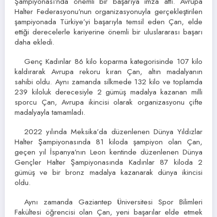
Şampiyonası’nda önemli bir başarıya imza attı. Avrupa
Halter Federasyonu’nun organizasyonuyla gerçekleştirilen
şampiyonada Türkiye’yi başarıyla temsil eden Çan, elde
ettiği derecelerle kariyerine önemli bir uluslararası başarı
daha ekledi.
Genç Kadınlar 86 kilo koparma kategorisinde 107 kilo
kaldırarak Avrupa rekoru kıran Çan, altın madalyanın
sahibi oldu. Aynı zamanda silkmede 132 kilo ve toplamda
239 kiloluk derecesiyle 2 gümüş madalya kazanan milli
sporcu Çan, Avrupa ikincisi olarak organizasyonu çifte
madalyayla tamamladı.
2022 yılında Meksika’da düzenlenen Dünya Yıldızlar
Halter Şampiyonasında 81 kiloda şampiyon olan Çan,
geçen yıl İspanya’nın Leon kentinde düzenlenen Dünya
Gençler Halter Şampiyonasında Kadınlar 87 kiloda 2
gümüş ve bir bronz madalya kazanarak dünya ikincisi
oldu.
Aynı zamanda Gaziantep Üniversitesi Spor Bilimleri
Fakültesi öğrencisi olan Çan, yeni başarılar elde etmek