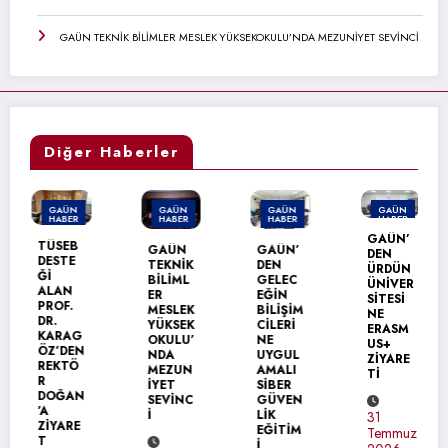
GAÜN TEKNİK BİLİMLER MESLEK YÜKSEKOKULU’NDA MEZUNİYET SEVİNCİ
Diğer Haberler
GAÜN
GAÜN
GAÜN
GAÜN
HABER
HABER
HABER
HABER
GAÜN’
TÜSEB
GAÜN
GAÜN’
DEN
DESTE
TEKNİK
DEN
ÜRDÜN
Ğİ
BİLİML
GELEC
ÜNİVER
ALAN
ER
EĞİN
SİTESİ
PROF.
MESLEK
BİLİŞİM
NE
DR.
YÜKSEK
CİLERİ
ERASM
KARAG
OKULU’
NE
US+
ÖZ’DEN
NDA
UYGUL
ZİYARE
REKTÖ
MEZUN
AMALI
Tİ
R
İYET
SİBER
DOĞAN
SEVİNC
GÜVEN
’A
İ
LİK
31
ZİYARE
EĞİTİM
Temmuz
T
İ