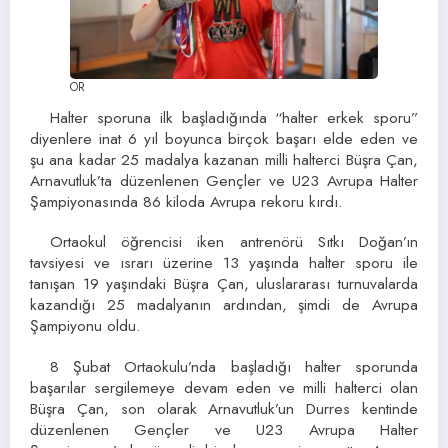
OR
Halter sporuna ilk başladığında “halter erkek sporu”
diyenlere inat 6 yıl boyunca birçok başarı elde eden ve
şu ana kadar 25 madalya kazanan milli halterci Büşra Çan,
Arnavutluk’ta düzenlenen Gençler ve U23 Avrupa Halter
Şampiyonasında 86 kiloda Avrupa rekoru kırdı.
Ortaokul öğrencisi iken antrenörü Sıtkı Doğan’ın
tavsiyesi ve ısrarı üzerine 13 yaşında halter sporu ile
tanışan 19 yaşındaki Büşra Çan, uluslararası turnuvalarda
kazandığı 25 madalyanın ardından, şimdi de Avrupa
Şampiyonu oldu.
8 Şubat Ortaokulu’nda başladığı halter sporunda
başarılar sergilemeye devam eden ve milli halterci olan
Büşra Çan, son olarak Arnavutluk’un Durres kentinde
düzenlenen Gençler ve U23 Avrupa Halter