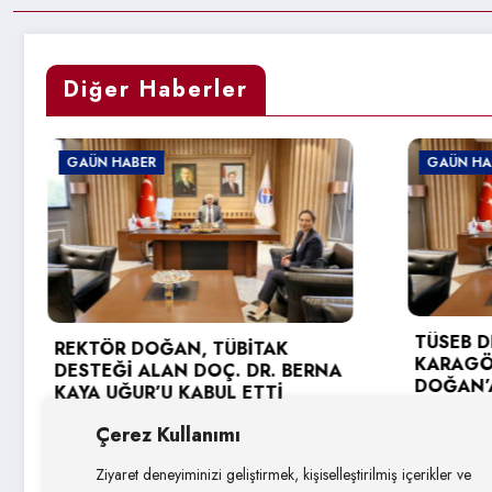
Diğer Haberler
GAÜN HABER
GA
TÜSEB DESTEĞİ ALAN PROF. DR.
KARAGÖZ’DEN REKTÖR
GAÜ
RNA
DOĞAN’A ZİYARET
YÜK
SEV
3 Ağustos 2026
Çerez Kullanımı
3
Ziyaret deneyiminizi geliştirmek, kişiselleştirilmiş içerikler ve