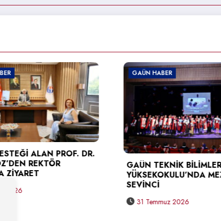
ÜN HABER
GAÜN HABER
N TEKNİK BİLİMLER MESLEK
GAÜN’DEN GELEC
SEKOKULU’NDA MEZUNİYET
BİLİŞİMCİLERİNE 
İNCİ
SİBER GÜVENLİK E
1 Temmuz 2026
31 Temmuz 2026