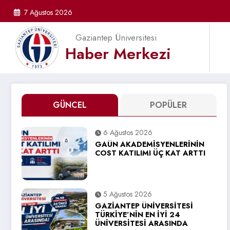
İçeriğe
7 Ağustos 2026
atla
Gaziantep Üniversitesi
Haber Merkezi
GÜNCEL
POPÜLER
6 Ağustos 2026
GAÜN AKADEMİSYENLERİNİN
COST KATILIMI ÜÇ KAT ARTTI
5 Ağustos 2026
GAZİANTEP ÜNİVERSİTESİ
TÜRKİYE’NİN EN İYİ 24
ÜNİVERSİTESİ ARASINDA