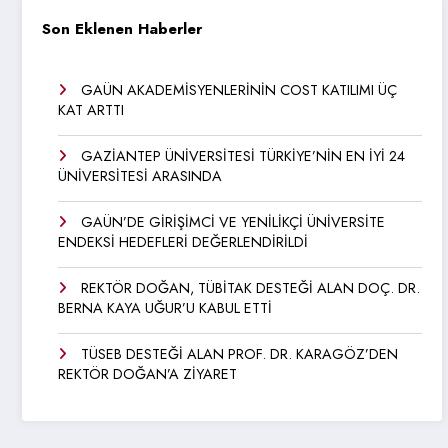
Son Eklenen Haberler
GAÜN AKADEMİSYENLERİNİN COST KATILIMI ÜÇ
KAT ARTTI
GAZİANTEP ÜNİVERSİTESİ TÜRKİYE’NİN EN İYİ 24
ÜNİVERSİTESİ ARASINDA
GAÜN’DE GİRİŞİMCİ VE YENİLİKÇİ ÜNİVERSİTE
ENDEKSİ HEDEFLERİ DEĞERLENDİRİLDİ
REKTÖR DOĞAN, TÜBİTAK DESTEĞİ ALAN DOÇ. DR.
BERNA KAYA UĞUR’U KABUL ETTİ
TÜSEB DESTEĞİ ALAN PROF. DR. KARAGÖZ’DEN
REKTÖR DOĞAN’A ZİYARET