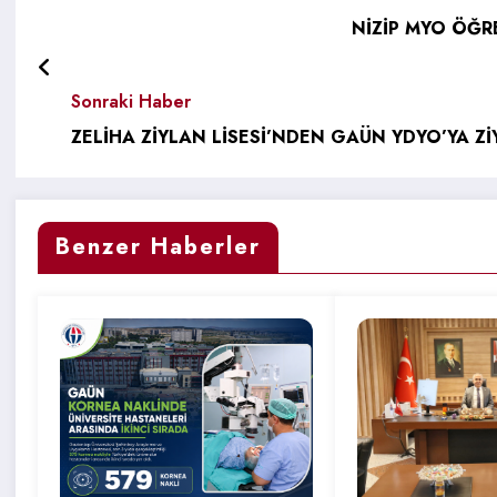
NİZİP MYO ÖĞR
Sonraki Haber
ZELİHA ZİYLAN LİSESİ’NDEN GAÜN YDYO’YA Zİ
Benzer Haberler