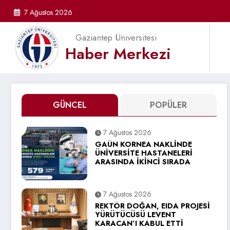
İçeriğe
7 Ağustos 2026
atla
Gaziantep Üniversitesi
Haber Merkezi
GÜNCEL
POPÜLER
7 Ağustos 2026
GAÜN KORNEA NAKLİNDE
ÜNİVERSİTE HASTANELERİ
ARASINDA İKİNCİ SIRADA
7 Ağustos 2026
REKTÖR DOĞAN, EIDA PROJESİ
YÜRÜTÜCÜSÜ LEVENT
KARACAN’I KABUL ETTİ