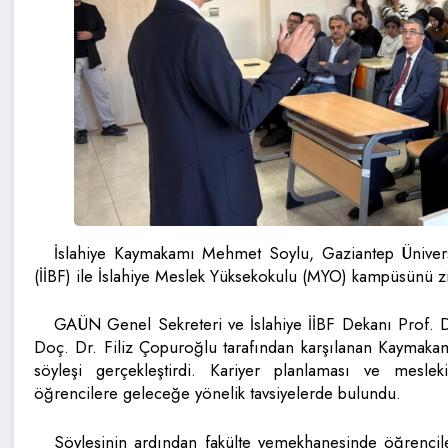
İslahiye Kaymakamı Mehmet Soylu, Gaziantep Üniversite
(İİBF) ile İslahiye Meslek Yüksekokulu (MYO) kampüsünü zi
GAÜN Genel Sekreteri ve İslahiye İİBF Dekanı Prof. D
Doç. Dr. Filiz Çopuroğlu tarafından karşılanan Kaymakam
söyleşi gerçekleştirdi. Kariyer planlaması ve mesle
öğrencilere geleceğe yönelik tavsiyelerde bulundu.
Söyleşinin ardından fakülte yemekhanesinde öğrencile