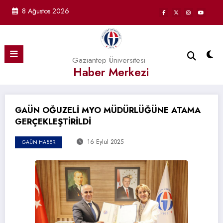
İçeriğe
8 Ağustos 2026
atla
Gaziantep Üniversitesi
Haber Merkezi
GAÜN OĞUZELİ MYO MÜDÜRLÜĞÜNE ATAMA
GERÇEKLEŞTİRİLDİ
16 Eylül 2025
GAÜN HABER