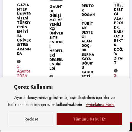
MANŞET
GAZİA
TÜSEB
REKTÖ
GAÜN’
NTEP
DESTE
R
DE
ÜNİVER
Ğİ
DOĞAN
GİRİŞİ
SİTESİ
ALAN
,
MCİ VE
TÜRKİY
PROF.
TÜBİT
YENİLİ
E’NİN
DR.
AK
KÇİ
EN İYİ
KARAG
DESTE
ÜNİVER
24
ÖZ’DEN
Ğİ
SİTE
ÜNİVER
REKTÖ
ALAN
ENDEKS
SİTESİ
R
DOÇ.
İ
ARASIN
DOĞAN
DR.
HEDEFL
DA
’A
BERNA
ERİ
ZİYARE
KAYA
DEĞERL
T
UĞUR’
ENDİRİ
5
U
LDİ
Ağustos
KABUL
3
2026
ETTİ
Ağustos
4
2026
Çerez Kullanımı
Ağustos
4
2026
Ağustos
Ziyaret deneyiminizi geliştirmek, kişiselleştirilmiş içerikler ve
2026
trafik analizleri için çerezler kullanılmaktadır.
Aydınlatma Metni
Reddet
Tümünü Kabul Et
© Gaziantep Üniversitesi Basın Yayın ve Halkla İlişkiler Müdürlüğü