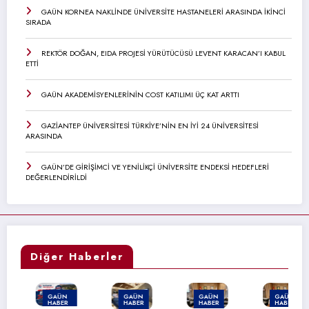
GAÜN KORNEA NAKLİNDE ÜNİVERSİTE HASTANELERİ ARASINDA İKİNCİ
SIRADA
REKTÖR DOĞAN, EIDA PROJESİ YÜRÜTÜCÜSÜ LEVENT KARACAN’I KABUL
ETTİ
GAÜN AKADEMİSYENLERİNİN COST KATILIMI ÜÇ KAT ARTTI
GAZİANTEP ÜNİVERSİTESİ TÜRKİYE’NİN EN İYİ 24 ÜNİVERSİTESİ
ARASINDA
GAÜN’DE GİRİŞİMCİ VE YENİLİKÇİ ÜNİVERSİTE ENDEKSİ HEDEFLERİ
DEĞERLENDİRİLDİ
Diğer Haberler
GAÜN
GAÜN
GAÜN
GAÜN
HABER
HABER
HABER
HABER