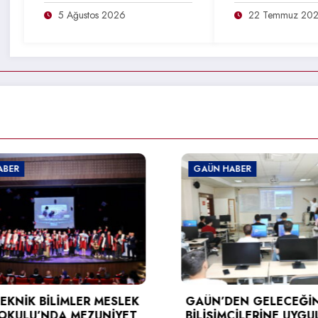
5 Ağustos 2026
22 Temmuz 20
HABER
GAÜN HABER
GAÜN’DEN ÜRDÜN
ÜNİVERSİTESİNE ERA
ZİYARETİ
DEN GELECEĞİN
MCİLERİNE UYGULAMALI
31 Temmuz 2026