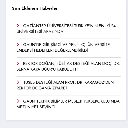
Son Eklenen Haberler
GAZİANTEP ÜNİVERSİTESİ TÜRKİYE’NİN EN İYİ 24
ÜNİVERSİTESİ ARASINDA
GAÜN’DE GİRİŞİMCİ VE YENİLİKÇİ ÜNİVERSİTE
ENDEKSİ HEDEFLERİ DEĞERLENDİRİLDİ
REKTÖR DOĞAN, TÜBİTAK DESTEĞİ ALAN DOÇ. DR.
BERNA KAYA UĞUR’U KABUL ETTİ
TÜSEB DESTEĞİ ALAN PROF. DR. KARAGÖZ’DEN
REKTÖR DOĞAN’A ZİYARET
GAÜN TEKNİK BİLİMLER MESLEK YÜKSEKOKULU’NDA
MEZUNİYET SEVİNCİ