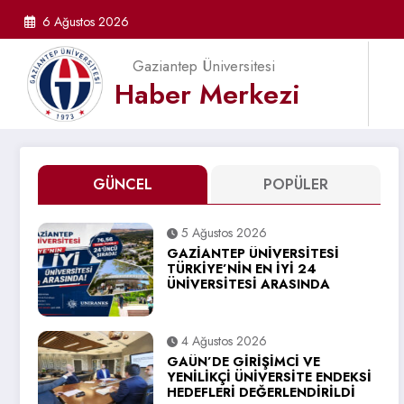
İçeriğe
6 Ağustos 2026
atla
Gaziantep Üniversitesi
Haber Merkezi
GÜNCEL
POPÜLER
5 Ağustos 2026
GAZİANTEP ÜNİVERSİTESİ
TÜRKİYE’NİN EN İYİ 24
ÜNİVERSİTESİ ARASINDA
4 Ağustos 2026
GAÜN’DE GİRİŞİMCİ VE
YENİLİKÇİ ÜNİVERSİTE ENDEKSİ
HEDEFLERİ DEĞERLENDİRİLDİ