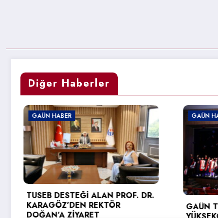
Diğer Haberler
GAÜN HABER
GAÜN 
GAÜN TEKNİK BİLİMLER MESLEK
GAÜN’
YÜKSEKOKULU’NDA MEZUNİYET
BİLİŞİ