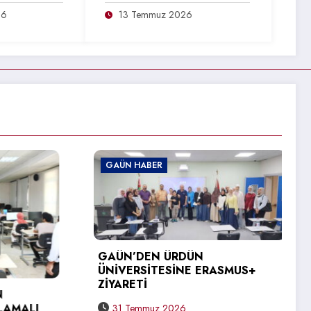
26
13 Temmuz 2026
GAÜN HABER
SMUS+
GAÜN NACİ TOPÇUOĞLU
MESLEK YÜKSEKOKULU