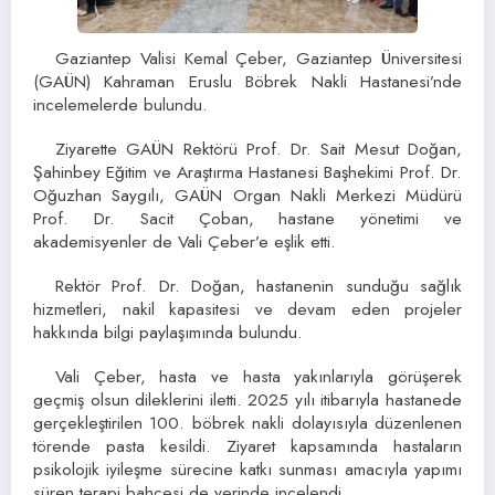
Gaziantep Valisi Kemal Çeber, Gaziantep Üniversitesi
(GAÜN) Kahraman Eruslu Böbrek Nakli Hastanesi’nde
incelemelerde bulundu.
Ziyarette GAÜN Rektörü Prof. Dr. Sait Mesut Doğan,
Şahinbey Eğitim ve Araştırma Hastanesi Başhekimi Prof. Dr.
Oğuzhan Saygılı, GAÜN Organ Nakli Merkezi Müdürü
Prof. Dr. Sacit Çoban, hastane yönetimi ve
akademisyenler de Vali Çeber’e eşlik etti.
Rektör Prof. Dr. Doğan, hastanenin sunduğu sağlık
hizmetleri, nakil kapasitesi ve devam eden projeler
hakkında bilgi paylaşımında bulundu.
Vali Çeber, hasta ve hasta yakınlarıyla görüşerek
geçmiş olsun dileklerini iletti. 2025 yılı itibarıyla hastanede
gerçekleştirilen 100. böbrek nakli dolayısıyla düzenlenen
törende pasta kesildi. Ziyaret kapsamında hastaların
psikolojik iyileşme sürecine katkı sunması amacıyla yapımı
süren terapi bahçesi de yerinde incelendi.