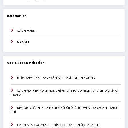
Kategoriler
GAÜN HABER
MANŞET
Son Eklenen Haberler
BİLİM KAFE’DE YAPAY ZEKÂNIN TIPTAKİ ROLÜ ELE ALINDI
GAÜN KORNEA NAKLİNDE ÜNİVERSİTE HASTANELERİ ARASINDA İKİNCİ
SIRADA
REKTÖR DOĞAN, EIDA PROJESİ YÜRÜTÜCÜSÜ LEVENT KARACAN’I KABUL
ETTİ
GAÜN AKADEMİSYENLERİNİN COST KATILIMI ÜÇ KAT ARTTI