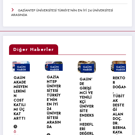
GAZİANTEP ÜNİVERSİTESİ TÜRKİYE’NİN EN İYİ 24 ÜNİVERSİTESİ
ARASINDA
Diğer Haberler
GAÜN
GAÜN
GAÜN
GAÜN
HABER
HABER
HABER
HABER
MANŞET
MANŞET
GAZİA
GAÜN
REKTÖ
GAÜN’
NTEP
AKADE
R
DE
ÜNİVER
MİSYEN
DOĞAN
GİRİŞİ
SİTESİ
LERİNİ
,
MCİ VE
TÜRKİY
N
TÜBİT
YENİLİ
E’NİN
COST
AK
KÇİ
EN İYİ
KATILI
DESTE
ÜNİVER
24
MI ÜÇ
Ğİ
SİTE
ÜNİVER
KAT
ALAN
ENDEKS
SİTESİ
ARTTI
DOÇ.
İ
ARASIN
DR.
HEDEFL
DA
BERNA
ERİ
6
KAYA
DEĞERL