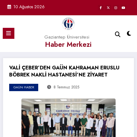
İçeriğe
10 Ağustos 2026
atla
Gaziantep Üniversitesi
Haber Merkezi
VALİ ÇEBER’DEN GAÜN KAHRAMAN ERUSLU
BÖBREK NAKLİ HASTANESİ’NE ZİYARET
8 Temmuz 2025
GAÜN HABER