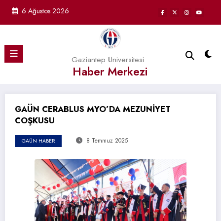
İçeriğe
6 Ağustos 2026
atla
Gaziantep Üniversitesi
Haber Merkezi
GAÜN CERABLUS MYO’DA MEZUNİYET
COŞKUSU
8 Temmuz 2025
GAÜN HABER