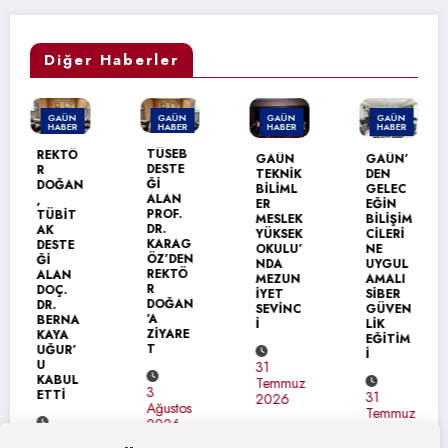
Diğer Haberler
GAÜN
GAÜN
GAÜN
GAÜN
HABER
HABER
HABER
HABER
GAÜN’
TÜSEB
GAÜN
GAÜN’
DEN
DESTE
TEKNİK
DEN
ÜRDÜN
Ğİ
BİLİML
GELEC
ÜNİVER
ALAN
ER
EĞİN
SİTESİ
PROF.
MESLEK
BİLİŞİM
NE
DR.
YÜKSEK
CİLERİ
ERASM
KARAG
OKULU’
NE
US+
ÖZ’DEN
NDA
UYGUL
ZİYARE
REKTÖ
MEZUN
AMALI
Tİ
R
İYET
SİBER
DOĞAN
SEVİNC
GÜVEN
’A
İ
LİK
31
ZİYARE
EĞİTİM
Temmuz
T
İ
2026
31
Temmuz
3
31
2026
Ağustos
Temmuz
2026
2026