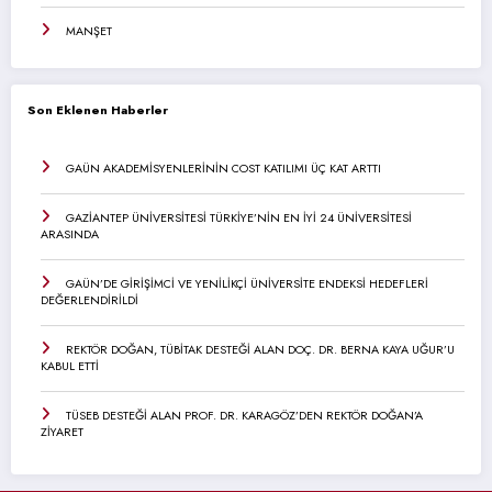
MANŞET
Son Eklenen Haberler
GAÜN AKADEMİSYENLERİNİN COST KATILIMI ÜÇ KAT ARTTI
GAZİANTEP ÜNİVERSİTESİ TÜRKİYE’NİN EN İYİ 24 ÜNİVERSİTESİ
ARASINDA
GAÜN’DE GİRİŞİMCİ VE YENİLİKÇİ ÜNİVERSİTE ENDEKSİ HEDEFLERİ
DEĞERLENDİRİLDİ
REKTÖR DOĞAN, TÜBİTAK DESTEĞİ ALAN DOÇ. DR. BERNA KAYA UĞUR’U
KABUL ETTİ
TÜSEB DESTEĞİ ALAN PROF. DR. KARAGÖZ’DEN REKTÖR DOĞAN’A
ZİYARET