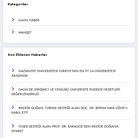
Kategoriler
GAÜN HABER
MANŞET
Son Eklenen Haberler
GAZİANTEP ÜNİVERSİTESİ TÜRKİYE’NİN EN İYİ 24 ÜNİVERSİTESİ
ARASINDA
GAÜN’DE GİRİŞİMCİ VE YENİLİKÇİ ÜNİVERSİTE ENDEKSİ HEDEFLERİ
DEĞERLENDİRİLDİ
REKTÖR DOĞAN, TÜBİTAK DESTEĞİ ALAN DOÇ. DR. BERNA KAYA UĞUR’U
KABUL ETTİ
TÜSEB DESTEĞİ ALAN PROF. DR. KARAGÖZ’DEN REKTÖR DOĞAN’A
ZİYARET