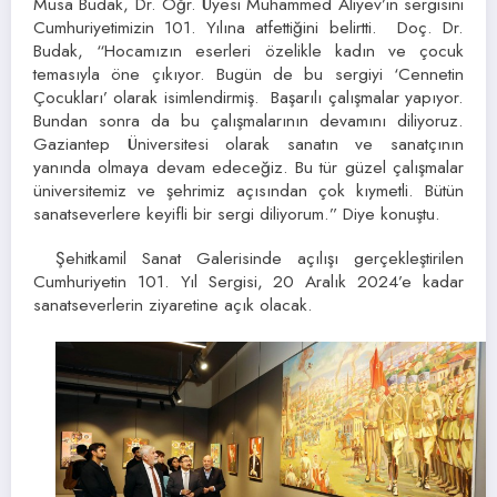
Musa Budak, Dr. Öğr. Üyesi Muhammed Aliyev’in sergisini
Cumhuriyetimizin 101. Yılına atfettiğini belirtti. Doç. Dr.
Budak, “Hocamızın eserleri özelikle kadın ve çocuk
temasıyla öne çıkıyor. Bugün de bu sergiyi ‘Cennetin
Çocukları’ olarak isimlendirmiş. Başarılı çalışmalar yapıyor.
Bundan sonra da bu çalışmalarının devamını diliyoruz.
Gaziantep Üniversitesi olarak sanatın ve sanatçının
yanında olmaya devam edeceğiz. Bu tür güzel çalışmalar
üniversitemiz ve şehrimiz açısından çok kıymetli. Bütün
sanatseverlere keyifli bir sergi diliyorum.” Diye konuştu.
Şehitkamil Sanat Galerisinde açılışı gerçekleştirilen
Cumhuriyetin 101. Yıl Sergisi, 20 Aralık 2024’e kadar
sanatseverlerin ziyaretine açık olacak.