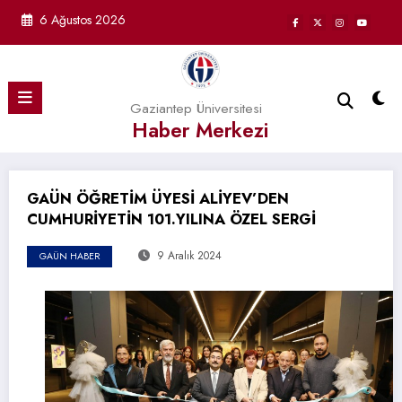
İçeriğe
6 Ağustos 2026
atla
Gaziantep Üniversitesi
Haber Merkezi
GAÜN ÖĞRETİM ÜYESİ ALİYEV’DEN
CUMHURİYETİN 101.YILINA ÖZEL SERGİ
9 Aralık 2024
GAÜN HABER