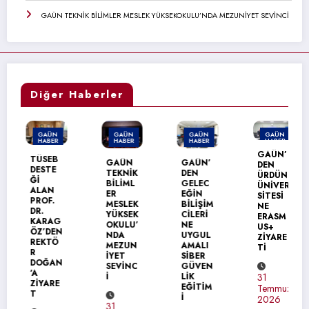
GAÜN TEKNİK BİLİMLER MESLEK YÜKSEKOKULU’NDA MEZUNİYET SEVİNCİ
Diğer Haberler
GAÜN
GAÜN
GAÜN
GAÜN
HABER
HABER
HABER
HABER
GAÜN’
TÜSEB
GAÜN
GAÜN’
DEN
DESTE
TEKNİK
DEN
ÜRDÜN
Ğİ
BİLİML
GELEC
ÜNİVER
ALAN
ER
EĞİN
SİTESİ
PROF.
MESLEK
BİLİŞİM
NE
DR.
YÜKSEK
CİLERİ
ERASM
KARAG
OKULU’
NE
US+
ÖZ’DEN
NDA
UYGUL
ZİYARE
REKTÖ
MEZUN
AMALI
Tİ
R
İYET
SİBER
DOĞAN
SEVİNC
GÜVEN
’A
İ
LİK
31
ZİYARE
EĞİTİM
Temmuz
T
İ
2026
31