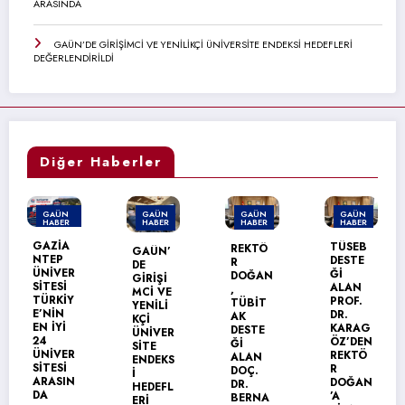
ARASINDA
GAÜN’DE GİRİŞİMCİ VE YENİLİKÇİ ÜNİVERSİTE ENDEKSİ HEDEFLERİ
DEĞERLENDİRİLDİ
Diğer Haberler
GAÜN
GAÜN
GAÜN
GAÜN
HABER
HABER
HABER
HABER
TÜSEB
REKTÖ
GAÜN’
GAÜN
DESTE
R
DE
TEKNİK
Ğİ
DOĞAN
GİRİŞİ
BİLİML
ALAN
,
MCİ VE
ER
PROF.
TÜBİT
YENİLİ
MESLEK
DR.
AK
KÇİ
YÜKSEK
KARAG
DESTE
ÜNİVER
OKULU’
ÖZ’DEN
Ğİ
SİTE
NDA
REKTÖ
ALAN
ENDEKS
MEZUN
R
DOÇ.
İ
İYET
DOĞAN
DR.
HEDEFL
SEVİNC
’A
BERNA
ERİ
İ