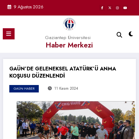
İçeriğe
9 Ağustos 2026
atla
Gaziantep Üniversitesi
Haber Merkezi
GAÜN’DE GELENEKSEL ATATÜRK’Ü ANMA
KOŞUSU DÜZENLENDİ
11 Kasım 2024
GAÜN HABER