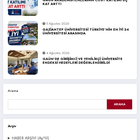
GAÜN AKADEMİSYENLERİNİN COST KATILIMI ÜÇ
KAT ARTTI
5 Ağustos 2026
GAZİANTEP ÜNİVERSİTESİ TÜRKİYE’NİN EN İYİ 24
ÜNİVERSİTESİ ARASINDA
4 Ağustos 2026
GAÜN’DE GİRİŞİMCİ VE YENİLİKÇİ ÜNİVERSİTE
ENDEKSİ HEDEFLERİ DEĞERLENDİRİLDİ
Arama
ARAMA
Arşiv
HABER ARŞİVİ (Ay/Yıl)