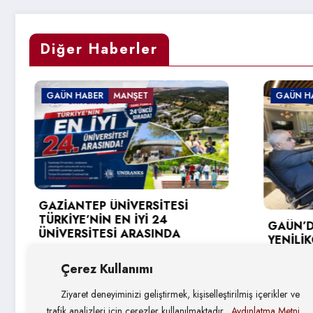
Diğer Haberler
GAÜN HABER
GAÜN
REKT
GAÜN’DE GİRİŞİMCİ VE
DESTE
YENİLİKÇİ ÜNİVERSİTE ENDEKSİ
KAYA 
HEDEFLERİ DEĞERLENDİRİLDİ
4 Ağ
Çerez Kullanımı
4 Ağustos 2026
Ziyaret deneyiminizi geliştirmek, kişiselleştirilmiş içerikler ve
trafik analizleri için çerezler kullanılmaktadır.
Aydınlatma Metni