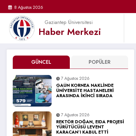
İçeriğe
8 Ağustos 2026
atla
Gaziantep Üniversitesi
Haber Merkezi
GÜNCEL
POPÜLER
7 Ağustos 2026
GAÜN KORNEA NAKLİNDE
ÜNİVERSİTE HASTANELERİ
ARASINDA İKİNCİ SIRADA
7 Ağustos 2026
REKTÖR DOĞAN, EIDA PROJESİ
YÜRÜTÜCÜSÜ LEVENT
KARACAN’I KABUL ETTİ