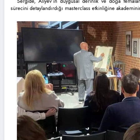
Sergide, Aliyev’in duygusal derinlik ve doğa temaların
sürecini detaylandırdığı masterclass etkinliğine akademinin