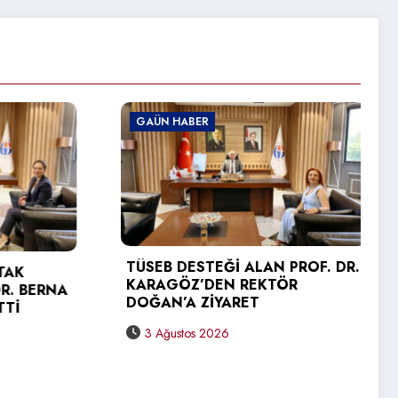
GAÜN HABER
 PROF. DR.
TÖR
GAÜN TEKNİK BİLİMLER MESLEK
YÜKSEKOKULU’NDA MEZUNİYET
SEVİNCİ
31 Temmuz 2026