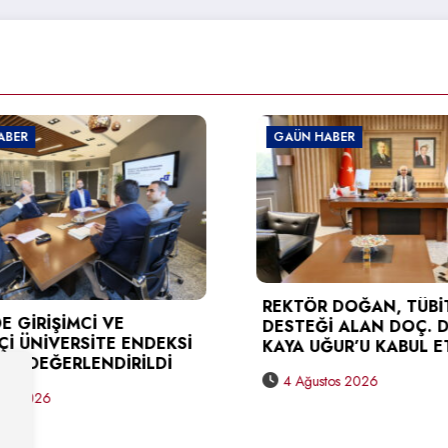
 HABER
GAÜN HABER
TÜSEB DESTEĞİ ALAN
ÖR DOĞAN, TÜBİTAK
KARAGÖZ’DEN REK
Ğİ ALAN DOÇ. DR. BERNA
DOĞAN’A ZİYARET
UĞUR’U KABUL ETTİ
3 Ağustos 2026
ustos 2026