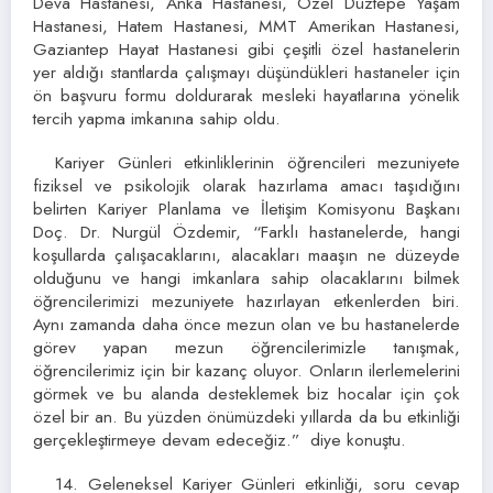
Deva Hastanesi, Anka Hastanesi, Özel Düztepe Yaşam
Hastanesi, Hatem Hastanesi, MMT Amerikan Hastanesi,
Gaziantep Hayat Hastanesi gibi çeşitli özel hastanelerin
yer aldığı stantlarda çalışmayı düşündükleri hastaneler için
ön başvuru formu doldurarak mesleki hayatlarına yönelik
tercih yapma imkanına sahip oldu.
Kariyer Günleri etkinliklerinin öğrencileri mezuniyete
fiziksel ve psikolojik olarak hazırlama amacı taşıdığını
belirten Kariyer Planlama ve İletişim Komisyonu Başkanı
Doç. Dr. Nurgül Özdemir, “Farklı hastanelerde, hangi
koşullarda çalışacaklarını, alacakları maaşın ne düzeyde
olduğunu ve hangi imkanlara sahip olacaklarını bilmek
öğrencilerimizi mezuniyete hazırlayan etkenlerden biri.
Aynı zamanda daha önce mezun olan ve bu hastanelerde
görev yapan mezun öğrencilerimizle tanışmak,
öğrencilerimiz için bir kazanç oluyor. Onların ilerlemelerini
görmek ve bu alanda desteklemek biz hocalar için çok
özel bir an. Bu yüzden önümüzdeki yıllarda da bu etkinliği
gerçekleştirmeye devam edeceğiz.” diye konuştu.
14. Geleneksel Kariyer Günleri etkinliği, soru cevap