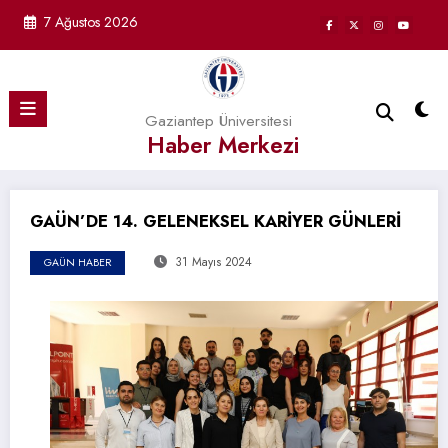
İçeriğe
7 Ağustos 2026
atla
Gaziantep Üniversitesi
Haber Merkezi
GAÜN’DE 14. GELENEKSEL KARİYER GÜNLERİ
31 Mayıs 2024
GAÜN HABER