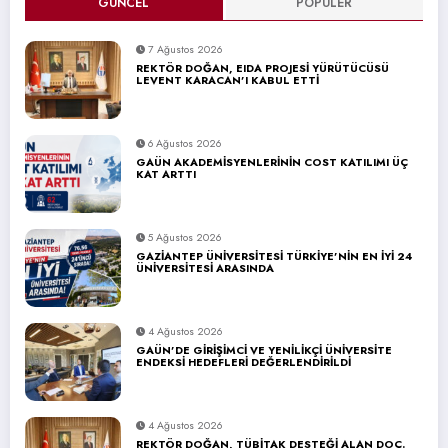
GÜNCEL
POPÜLER
7 Ağustos 2026
REKTÖR DOĞAN, EIDA PROJESİ YÜRÜTÜCÜSÜ
LEVENT KARACAN’I KABUL ETTİ
6 Ağustos 2026
GAÜN AKADEMİSYENLERİNİN COST KATILIMI ÜÇ
KAT ARTTI
5 Ağustos 2026
GAZİANTEP ÜNİVERSİTESİ TÜRKİYE’NİN EN İYİ 24
ÜNİVERSİTESİ ARASINDA
4 Ağustos 2026
GAÜN’DE GİRİŞİMCİ VE YENİLİKÇİ ÜNİVERSİTE
ENDEKSİ HEDEFLERİ DEĞERLENDİRİLDİ
4 Ağustos 2026
REKTÖR DOĞAN, TÜBİTAK DESTEĞİ ALAN DOÇ.