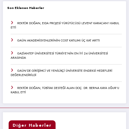
Son Eklenen Haberler
REKTÖR DOĞAN, EIDA PROJESİ YÜRÜTÜCÜSÜ LEVENT KARACAN’I KABUL
ETTİ
GAÜN AKADEMİSYENLERİNİN COST KATILIMI ÜÇ KAT ARTTI
GAZİANTEP ÜNİVERSİTESİ TÜRKİYE’NİN EN İYİ 24 ÜNİVERSİTESİ
ARASINDA
GAÜN’DE GİRİŞİMCİ VE YENİLİKÇİ ÜNİVERSİTE ENDEKSİ HEDEFLERİ
DEĞERLENDİRİLDİ
REKTÖR DOĞAN, TÜBİTAK DESTEĞİ ALAN DOÇ. DR. BERNA KAYA UĞUR’U
KABUL ETTİ
Diğer Haberler