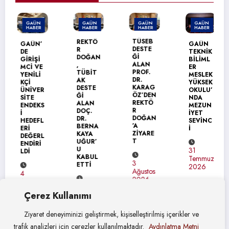
GAÜN
GAÜN
GAÜN
GAÜN
HABER
HABER
HABER
HABER
TÜSEB
REKTÖ
GAÜN’
GAÜN
DESTE
R
DE
TEKNİK
Ğİ
DOĞAN
GİRİŞİ
BİLİML
ALAN
,
MCİ VE
ER
PROF.
TÜBİT
YENİLİ
MESLEK
DR.
AK
KÇİ
YÜKSEK
KARAG
DESTE
ÜNİVER
OKULU’
ÖZ’DEN
Ğİ
SİTE
NDA
REKTÖ
ALAN
ENDEKS
MEZUN
R
DOÇ.
İ
İYET
DOĞAN
DR.
HEDEFL
SEVİNC
’A
BERNA
ERİ
İ
ZİYARE
KAYA
DEĞERL
T
UĞUR’
ENDİRİ
U
31
LDİ
KABUL
Temmuz
3
ETTİ
2026
Ağustos
4
2026
Ağustos
4
2026
Çerez Kullanımı
Ağustos
2026
Ziyaret deneyiminizi geliştirmek, kişiselleştirilmiş içerikler ve
trafik analizleri için çerezler kullanılmaktadır.
Aydınlatma Metni