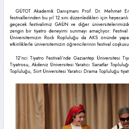
GÜTOT Akademik Danışmanı Prof. Dr. Mehmet Emin 
festivallerinden bu yıl 12.sini düzenledikleri için heyecanl
geçecek festivalimiz GAÜN ve diğer üniversitelerimizdeki
zengin bir tiyatro deneyimi sunmayı amaçlıyor. Festiva
Üniversitemizin Rock Ropluluğu da AKS önünde yapacağ
etkinliklerle üniversitemizin öğrencilerinin festival coşku
12’nci Tiyatro Festivali’nde Gaziantep Üniversitesi T
Tiyatrosu, Akdeniz Üniversitesi Yaratıcı Sanatlar Toplul
Topluluğu, Siirt Üniversitesi Yaratıcı Drama Topluluğu tiyat