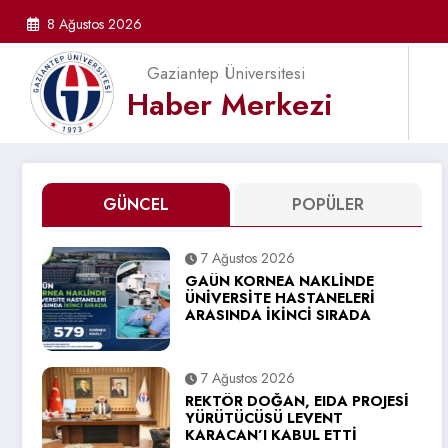
İçeriğe
8 Ağustos 2026
atla
Gaziantep Üniversitesi
Haber Merkezi
GÜNCEL
POPÜLER
7 Ağustos 2026
GAÜN KORNEA NAKLİNDE
ÜNİVERSİTE HASTANELERİ
ARASINDA İKİNCİ SIRADA
7 Ağustos 2026
REKTÖR DOĞAN, EIDA PROJESİ
YÜRÜTÜCÜSÜ LEVENT
KARACAN’I KABUL ETTİ