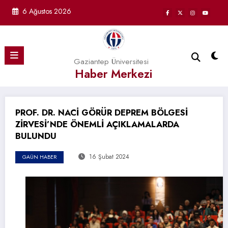
İçeriğe
6 Ağustos 2026
atla
Gaziantep Üniversitesi
Haber Merkezi
PROF. DR. NACİ GÖRÜR DEPREM BÖLGESİ
ZİRVESİ’NDE ÖNEMLİ AÇIKLAMALARDA
BULUNDU
16 Şubat 2024
GAÜN HABER