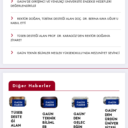
GAÜN’DE GİRİŞİMCİ VE YENİLİKÇİ ÜNİVERSİTE ENDEKSİ HEDEFLERİ
DEĞERLENDİRİLDİ
REKTÖR DOĞAN, TÜBİTAK DESTEĞİ ALAN DOÇ. DR. BERNA KAYA UĞUR’U
KABUL ETTİ
TÜSEB DESTEĞİ ALAN PROF. DR. KARAGÖZ’DEN REKTÖR DOĞAN’A
ZİYARET
GAÜN TEKNİK BİLİMLER MESLEK YÜKSEKOKULU’NDA MEZUNİYET SEVİNCİ
Diğer Haberler
ÜN
GAÜN
GAÜN
GAÜN
GAÜ
BER
HABER
HABER
HABER
HABE
GAÜN’
EB
GAÜN
GAÜN’
GAÜ
DEN
TE
TEKNİK
DEN
NACİ
ÜRDÜN
BİLİML
GELEC
TOPÇ
ÜNİVER
N
ER
EĞİN
OĞLU
SİTESİ