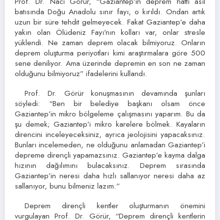
Prof. Dr. Naci Görür, “Gaziantep’in deprem hattı asıl
batısında Doğu Anadolu sınır fayı, o kırıldı. Ondan artık
uzun bir süre tehdit gelmeyecek. Fakat Gaziantep’e daha
yakın olan Ölüdeniz Fayı’nın kolları var, onlar stresle
yüklendi. Ne zaman deprem olacak bilmiyoruz. Onların
deprem oluşturma periyotları kimi araştırmalara göre 500
sene deniliyor. Ama üzerinde depremin en son ne zaman
olduğunu bilmiyoruz” ifadelerini kullandı.
Prof. Dr. Görür konuşmasının devamında şunları
söyledi: “Ben bir belediye başkanı olsam önce
Gaziantep’in mikro bölgeleme çalışmasını yaparım. Bu da
şu demek; Gaziantep’i mikro karelere bölmek. Kayaların
direncini inceleyeceksiniz, ayrıca jeolojisini yapacaksınız.
Bunları incelemeden, ne olduğunu anlamadan Gaziantep’i
depreme dirençli yapamazsınız. Gaziantep’e kayma dalga
hızının dağılımını bulacaksınız. Deprem sırasında
Gaziantep’in neresi daha hızlı sallanıyor neresi daha az
sallanıyor, bunu bilmeniz lazım.”
Deprem dirençli kentler oluşturmanın önemini
vurgulayan Prof. Dr. Görür, “Deprem dirençli kentlerin