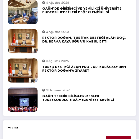
4 Ağustos 2026
GAÜN’DE GİRİŞİMCİ VE YENİLİKÇİ ÜNİVERSİTE
ENDEKSİ HEDEFLERİ DEĞERLENDİRİLDİ
4 Ağustos 2026
REKTÖR DOĞAN, TÜBİTAK DESTEĞİ ALAN DOÇ.
DR. BERNA KAYA UĞUR’U KABUL ETTİ
3 Ağustos 2026
TÜSEB DESTEĞİ ALAN PROF. DR. KARAGÖZ’DEN
REKTÖR DOĞAN’A ZİYARET
31 Temmuz 2026
GAÜN TEKNİK BİLİMLER MESLEK
YÜKSEKOKULU’NDA MEZUNİYET SEVİNCİ
Arama