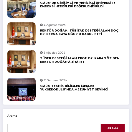
GAÜN’DE GİRİŞİMCİ VE YENİLİKÇİ ÜNİVERSİTE
ENDEKSİ HEDEFLERİ DEĞERLENDİRİLDİ
4 Ağustos 2026
REKTÖR DOĞAN, TÜBİTAK DESTEĞİ ALAN DOÇ.
DR. BERNA KAYA UĞUR’U KABUL ETTİ
3 Ağustos 2026
TÜSEB DESTEĞİ ALAN PROF. DR. KARAGÖZ’DEN
REKTÖR DOĞAN’A ZİYARET
31 Temmuz 2026
GAÜN TEKNİK BİLİMLER MESLEK
YÜKSEKOKULU’NDA MEZUNİYET SEVİNCİ
Arama
ARAMA