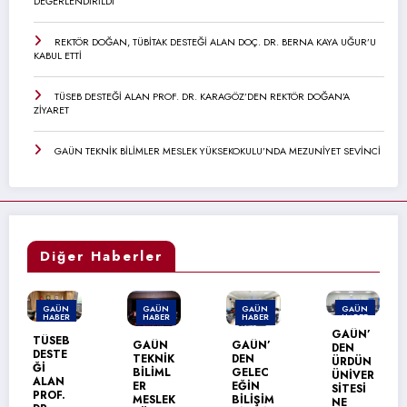
DEĞERLENDİRİLDİ
REKTÖR DOĞAN, TÜBİTAK DESTEĞİ ALAN DOÇ. DR. BERNA KAYA UĞUR’U
KABUL ETTİ
TÜSEB DESTEĞİ ALAN PROF. DR. KARAGÖZ’DEN REKTÖR DOĞAN’A
ZİYARET
GAÜN TEKNİK BİLİMLER MESLEK YÜKSEKOKULU’NDA MEZUNİYET SEVİNCİ
Diğer Haberler
GAÜN
GAÜN
GAÜN
GAÜN
HABER
HABER
HABER
HABER
GAÜN’
GAÜN
GAÜN’
GAÜN
DEN
TEKNİK
DEN
NACİ
ÜRDÜN
BİLİML
GELEC
TOPÇU
ÜNİVER
ER
EĞİN
OĞLU
SİTESİ
MESLEK
BİLİŞİM
MESLEK
NE