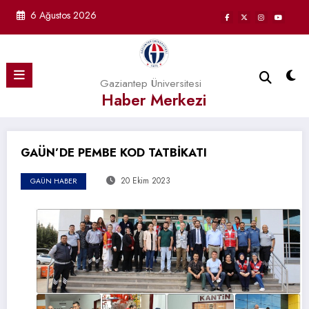
İçeriğe
6 Ağustos 2026
atla
Gaziantep Üniversitesi
Haber Merkezi
GAÜN’DE PEMBE KOD TATBİKATI
20 Ekim 2023
GAÜN HABER