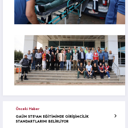
Önceki Haber
GAÜN STE²AM EĞİTİMİNDE GİRİŞİMCİLİK
STANDARTLARINI BELİRLİYOR