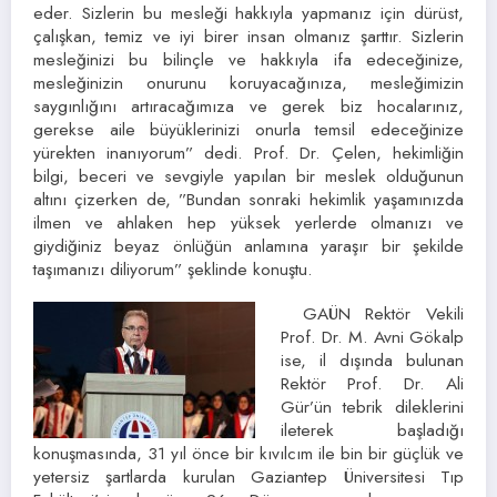
eder. Sizlerin bu mesleği hakkıyla yapmanız için dürüst,
çalışkan, temiz ve iyi birer insan olmanız şarttır. Sizlerin
mesleğinizi bu bilinçle ve hakkıyla ifa edeceğinize,
mesleğinizin onurunu koruyacağınıza, mesleğimizin
saygınlığını artıracağımıza ve gerek biz hocalarınız,
gerekse aile büyüklerinizi onurla temsil edeceğinize
yürekten inanıyorum” dedi. Prof. Dr. Çelen, hekimliğin
bilgi, beceri ve sevgiyle yapılan bir meslek olduğunun
altını çizerken de, ”Bundan sonraki hekimlik yaşamınızda
ilmen ve ahlaken hep yüksek yerlerde olmanızı ve
giydiğiniz beyaz önlüğün anlamına yaraşır bir şekilde
taşımanızı diliyorum” şeklinde konuştu.
GAÜN Rektör Vekili
Prof. Dr. M. Avni Gökalp
ise, il dışında bulunan
Rektör Prof. Dr. Ali
Gür’ün tebrik dileklerini
ileterek başladığı
konuşmasında, 31 yıl önce bir kıvılcım ile bin bir güçlük ve
yetersiz şartlarda kurulan Gaziantep Üniversitesi Tıp