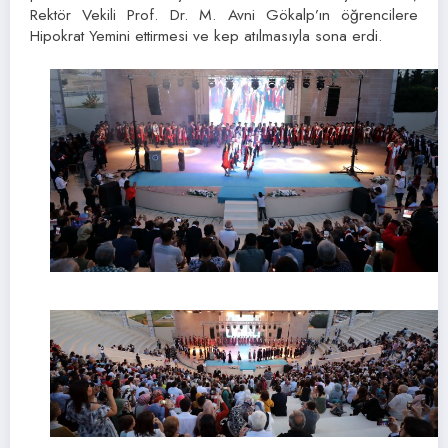
Rektör Vekili Prof. Dr. M. Avni Gökalp’ın öğrencilere
Hipokrat Yemini ettirmesi ve kep atılmasıyla sona erdi.