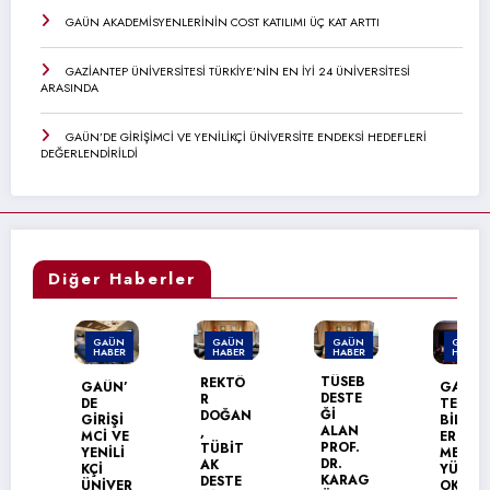
GAÜN AKADEMİSYENLERİNİN COST KATILIMI ÜÇ KAT ARTTI
GAZİANTEP ÜNİVERSİTESİ TÜRKİYE’NİN EN İYİ 24 ÜNİVERSİTESİ
ARASINDA
GAÜN’DE GİRİŞİMCİ VE YENİLİKÇİ ÜNİVERSİTE ENDEKSİ HEDEFLERİ
DEĞERLENDİRİLDİ
Diğer Haberler
GAÜN
GAÜN
GAÜN
GAÜN
HABER
HABER
HABER
HABER
TÜSEB
REKTÖ
GAÜN’
GAÜN
DESTE
R
DE
TEKNİK
Ğİ
DOĞAN
GİRİŞİ
BİLİML
ALAN
,
MCİ VE
ER
PROF.
TÜBİT
YENİLİ
MESLEK
DR.
AK
KÇİ
YÜKSEK
KARAG
DESTE
ÜNİVER
OKULU’