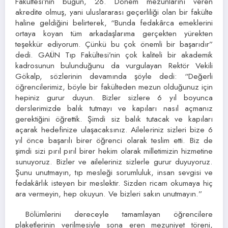
Fakültesi’nin bugün, 26. Dönem mezunlarını veren
akredite olmuş, yani uluslararası geçerliliği olan bir fakülte
haline geldiğini belirterek, “Bunda fedakârca emeklerini
ortaya koyan tüm arkadaşlarıma gerçekten yürekten
teşekkür ediyorum. Çünkü bu çok önemli bir başarıdır”
dedi. GAÜN Tıp Fakültesi’nin çok kaliteli bir akademik
kadrosunun bulunduğunu da vurgulayan Rektör Vekili
Gökalp, sözlerinin devamında şöyle dedi: “Değerli
öğrencilerimiz, böyle bir fakülteden mezun olduğunuz için
hepiniz gurur duyun. Bizler sizlere 6 yıl boyunca
derslerimizde balık tutmayı ve kapıları nasıl açmanız
gerektiğini öğrettik. Şimdi siz balık tutacak ve kapıları
açarak hedefinize ulaşacaksınız. Aileleriniz sizleri bize 6
yıl önce başarılı birer öğrenci olarak teslim etti. Biz de
şimdi sizi pırıl pırıl birer hekim olarak milletimizin hizmetine
sunuyoruz. Bizler ve aileleriniz sizlerle gurur duyuyoruz.
Şunu unutmayın, tıp mesleği sorumluluk, insan sevgisi ve
fedakârlık isteyen bir meslektir. Sizden ricam okumaya hiç
ara vermeyin, hep okuyun. Ve bizleri sakın unutmayın.”
Bölümlerini dereceyle tamamlayan öğrencilere
plaketlerinin verilmesiyle sona eren mezuniyet töreni,