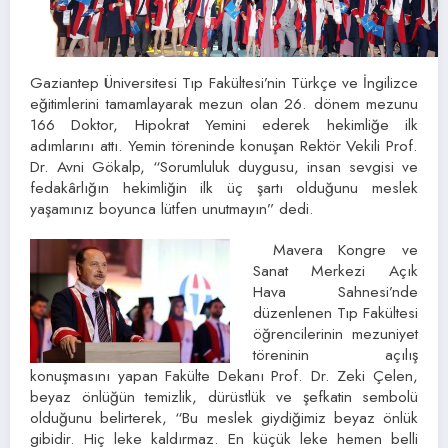
Gaziantep Üniversitesi Tıp Fakültesi’nin Türkçe ve İngilizce
eğitimlerini tamamlayarak mezun olan 26. dönem mezunu
166 Doktor, Hipokrat Yemini ederek hekimliğe ilk
adımlarını attı. Yemin töreninde konuşan Rektör Vekili Prof.
Dr. Avni Gökalp, “Sorumluluk duygusu, insan sevgisi ve
fedakârlığın hekimliğin ilk üç şartı olduğunu meslek
yaşamınız boyunca lütfen unutmayın” dedi.
Mavera Kongre ve
Sanat Merkezi Açık
Hava Sahnesi’nde
düzenlenen Tıp Fakültesi
öğrencilerinin mezuniyet
töreninin açılış
konuşmasını yapan Fakülte Dekanı Prof. Dr. Zeki Çelen,
beyaz önlüğün temizlik, dürüstlük ve şefkatin sembolü
olduğunu belirterek, “Bu meslek giydiğimiz beyaz önlük
gibidir. Hiç leke kaldırmaz. En küçük leke hemen belli