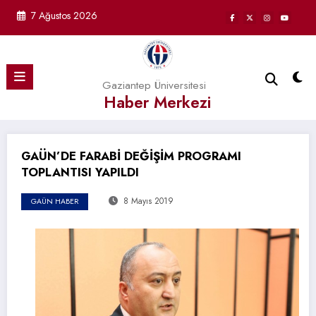
İçeriğe
7 Ağustos 2026
atla
Gaziantep Üniversitesi
Haber Merkezi
GAÜN’DE FARABİ DEĞİŞİM PROGRAMI
TOPLANTISI YAPILDI
8 Mayıs 2019
GAÜN HABER