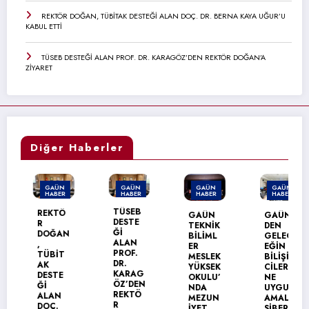
REKTÖR DOĞAN, TÜBİTAK DESTEĞİ ALAN DOÇ. DR. BERNA KAYA UĞUR’U
KABUL ETTİ
TÜSEB DESTEĞİ ALAN PROF. DR. KARAGÖZ’DEN REKTÖR DOĞAN’A
ZİYARET
Diğer Haberler
GAÜN
GAÜN
GAÜN
GAÜN
HABER
HABER
HABER
HABER
TÜSEB
REKTÖ
GAÜN
GAÜN’
DESTE
R
TEKNİK
DEN
Ğİ
DOĞAN
BİLİML
GELEC
ALAN
,
ER
EĞİN
PROF.
TÜBİT
MESLEK
BİLİŞİM
DR.
AK
YÜKSEK
CİLERİ
KARAG
DESTE
OKULU’
NE
ÖZ’DEN
Ğİ
NDA
UYGUL
REKTÖ
ALAN
MEZUN
AMALI
R
DOÇ.
İYET
SİBER