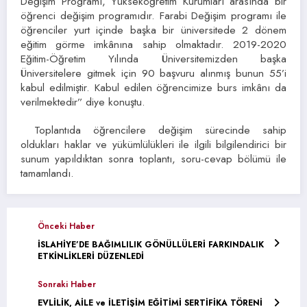
Değişim Programı, Yükseköğretim Kurumları arasında bir
öğrenci değişim programıdır. Farabi Değişim programı ile
öğrenciler yurt içinde başka bir üniversitede 2 dönem
eğitim görme imkânına sahip olmaktadır. 2019-2020
Eğitim-Öğretim Yılında Üniversitemizden başka
Üniversitelere gitmek için 90 başvuru alınmış bunun 55’i
kabul edilmiştir. Kabul edilen öğrencimize burs imkânı da
verilmektedir” diye konuştu.
Toplantıda öğrencilere değişim sürecinde sahip
oldukları haklar ve yükümlülükleri ile ilgili bilgilendirici bir
sunum yapıldıktan sonra toplantı, soru-cevap bölümü ile
tamamlandı.
Önceki Haber
İSLAHİYE’DE BAĞIMLILIK GÖNÜLLÜLERİ FARKINDALIK
ETKİNLİKLERİ DÜZENLEDİ
Sonraki Haber
EVLİLİK, AİLE ve İLETİŞİM EĞİTİMİ SERTİFİKA TÖRENİ