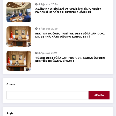
4 Ağustos 2026
GAÜN’DE GİRİŞİMCİ VE YENİLİKÇİ ÜNİVERSİTE
ENDEKSİ HEDEFLERİ DEĞERLENDİRİLDİ
4 Ağustos 2026
REKTÖR DOĞAN, TÜBİTAK DESTEĞİ ALAN DOÇ.
DR. BERNA KAYA UĞUR’U KABUL ETTİ
3 Ağustos 2026
TÜSEB DESTEĞİ ALAN PROF. DR. KARAGÖZ’DEN
REKTÖR DOĞAN’A ZİYARET
Arama
ARAMA
Arşiv