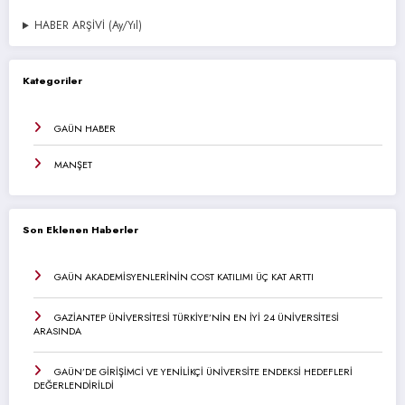
HABER ARŞİVİ (Ay/Yıl)
Kategoriler
GAÜN HABER
MANŞET
Son Eklenen Haberler
GAÜN AKADEMİSYENLERİNİN COST KATILIMI ÜÇ KAT ARTTI
GAZİANTEP ÜNİVERSİTESİ TÜRKİYE’NİN EN İYİ 24 ÜNİVERSİTESİ
ARASINDA
GAÜN’DE GİRİŞİMCİ VE YENİLİKÇİ ÜNİVERSİTE ENDEKSİ HEDEFLERİ
DEĞERLENDİRİLDİ