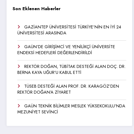
Son Eklenen Haberler
GAZİANTEP ÜNİVERSİTESİ TÜRKİYE’NİN EN İYİ 24
ÜNİVERSİTESİ ARASINDA
GAÜN’DE GİRİŞİMCİ VE YENİLİKÇİ ÜNİVERSİTE
ENDEKSİ HEDEFLERİ DEĞERLENDİRİLDİ
REKTÖR DOĞAN, TÜBİTAK DESTEĞİ ALAN DOÇ. DR.
BERNA KAYA UĞUR’U KABUL ETTİ
TÜSEB DESTEĞİ ALAN PROF. DR. KARAGÖZ’DEN
REKTÖR DOĞAN’A ZİYARET
GAÜN TEKNİK BİLİMLER MESLEK YÜKSEKOKULU’NDA
MEZUNİYET SEVİNCİ