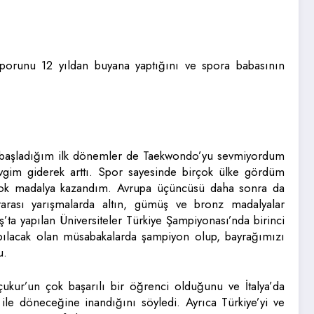
orunu 12 yıldan buyana yaptığını ve spora babasının
ra başladığım ilk dönemler de Taekwondo’yu sevmiyordum
vgim giderek arttı. Spor sayesinde birçok ülke gördüm
rçok madalya kazandım. Avrupa üçüncüsü daha sonra da
arası yarışmalarda altın, gümüş ve bronz madalyalar
a yapılan Üniversiteler Türkiye Şampiyonası’nda birinci
pılacak olan müsabakalarda şampiyon olup, bayrağımızı
u.
ur’un çok başarılı bir öğrenci olduğunu ve İtalya’da
le döneceğine inandığını söyledi. Ayrıca Türkiye’yi ve