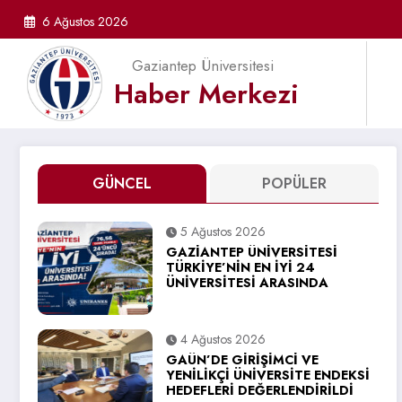
İçeriğe
6 Ağustos 2026
atla
Gaziantep Üniversitesi
Haber Merkezi
GÜNCEL
POPÜLER
5 Ağustos 2026
GAZİANTEP ÜNİVERSİTESİ
TÜRKİYE’NİN EN İYİ 24
ÜNİVERSİTESİ ARASINDA
4 Ağustos 2026
GAÜN’DE GİRİŞİMCİ VE
YENİLİKÇİ ÜNİVERSİTE ENDEKSİ
HEDEFLERİ DEĞERLENDİRİLDİ