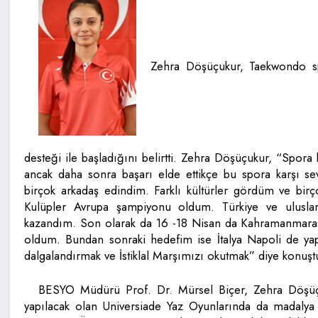
Zehra Döşüçukur, Taekwondo sp
desteği ile başladığını belirtti. Zehra Döşüçukur, “Spo
ancak daha sonra başarı elde ettikçe bu spora karşı se
birçok arkadaş edindim. Farklı kültürler gördüm ve bi
Kulüpler Avrupa şampiyonu oldum. Türkiye ve uluslar
kazandım. Son olarak da 16 -18 Nisan da Kahramanmaraş’t
oldum. Bundan sonraki hedefim ise İtalya Napoli de ya
dalgalandırmak ve İstiklal Marşımızı okutmak” diye konuşt
BESYO Müdürü Prof. Dr. Mürsel Biçer, Zehra Döşüçuk
yapılacak olan Universiade Yaz Oyunlarında da madalya i