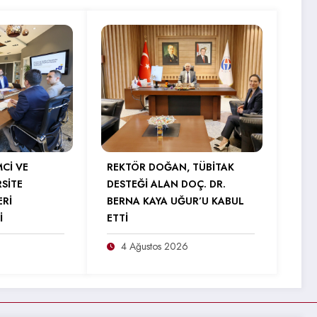
MCİ VE
REKTÖR DOĞAN, TÜBİTAK
RSİTE
DESTEĞİ ALAN DOÇ. DR.
ERİ
BERNA KAYA UĞUR’U KABUL
İ
ETTİ
4 Ağustos 2026