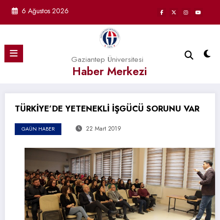
İçeriğe
6 Ağustos 2026
atla
Gaziantep Üniversitesi
Haber Merkezi
TÜRKİYE’DE YETENEKLİ İŞGÜCÜ SORUNU VAR
22 Mart 2019
GAÜN HABER