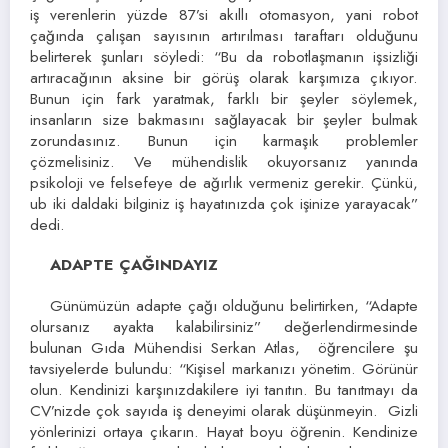
iş verenlerin yüzde 87’si akıllı otomasyon, yani robot
çağında çalışan sayısının artırılması taraftarı olduğunu
belirterek şunları söyledi: “Bu da robotlaşmanın işsizliği
artıracağının aksine bir görüş olarak karşımıza çıkıyor.
Bunun için fark yaratmak, farklı bir şeyler söylemek,
insanların size bakmasını sağlayacak bir şeyler bulmak
zorundasınız. Bunun için karmaşık problemler
çözmelisiniz. Ve mühendislik okuyorsanız yanında
psikoloji ve felsefeye de ağırlık vermeniz gerekir. Çünkü,
ub iki daldaki bilginiz iş hayatınızda çok işinize yarayacak”
dedi.
ADAPTE ÇAĞINDAYIZ
Günümüzün adapte çağı olduğunu belirtirken, “Adapte
olursanız ayakta kalabilirsiniz” değerlendirmesinde
bulunan Gıda Mühendisi Serkan Atlas, öğrencilere şu
tavsiyelerde bulundu: “Kişisel markanızı yönetim. Görünür
olun. Kendinizi karşınızdakilere iyi tanıtın. Bu tanıtmayı da
CV’nizde çok sayıda iş deneyimi olarak düşünmeyin. Gizli
yönlerinizi ortaya çıkarın. Hayat boyu öğrenin. Kendinize