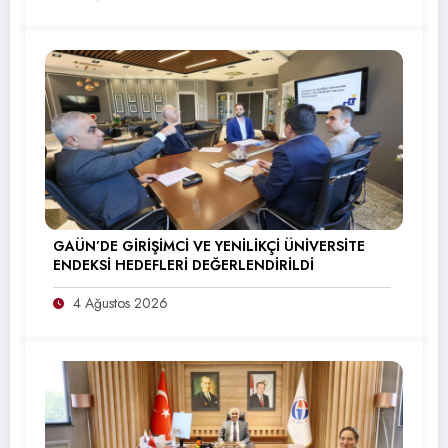
GAÜN’DE GİRİŞİMCİ VE YENİLİKÇİ ÜNİVERSİTE
ENDEKSİ HEDEFLERİ DEĞERLENDİRİLDİ
4 Ağustos 2026