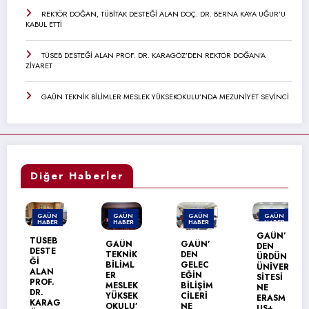
REKTÖR DOĞAN, TÜBİTAK DESTEĞİ ALAN DOÇ. DR. BERNA KAYA UĞUR’U
KABUL ETTİ
TÜSEB DESTEĞİ ALAN PROF. DR. KARAGÖZ’DEN REKTÖR DOĞAN’A
ZİYARET
GAÜN TEKNİK BİLİMLER MESLEK YÜKSEKOKULU’NDA MEZUNİYET SEVİNCİ
Diğer Haberler
GAÜN
GAÜN
GAÜN
GAÜN
HABER
HABER
HABER
HABER
GAÜN’
TÜSEB
GAÜN
GAÜN’
DEN
DESTE
TEKNİK
DEN
ÜRDÜN
Ğİ
BİLİML
GELEC
ÜNİVER
ALAN
ER
EĞİN
SİTESİ
PROF.
MESLEK
BİLİŞİM
NE
DR.
YÜKSEK
CİLERİ
ERASM
KARAG
OKULU’
NE
US+