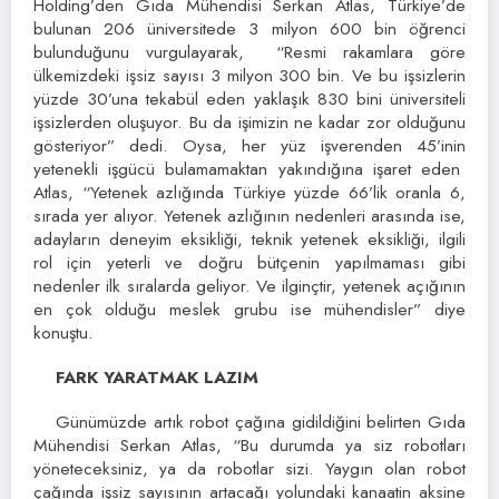
Holding’den Gıda Mühendisi Serkan Atlas, Türkiye’de
bulunan 206 üniversitede 3 milyon 600 bin öğrenci
bulunduğunu vurgulayarak, “Resmi rakamlara göre
ülkemizdeki işsiz sayısı 3 milyon 300 bin. Ve bu işsizlerin
yüzde 30’una tekabül eden yaklaşık 830 bini üniversiteli
işsizlerden oluşuyor. Bu da işimizin ne kadar zor olduğunu
gösteriyor” dedi. Oysa, her yüz işverenden 45’inin
yetenekli işgücü bulamamaktan yakındığına işaret eden
Atlas, “Yetenek azlığında Türkiye yüzde 66’lik oranla 6,
sırada yer alıyor. Yetenek azlığının nedenleri arasında ise,
adayların deneyim eksikliği, teknik yetenek eksikliği, ilgili
rol için yeterli ve doğru bütçenin yapılmaması gibi
nedenler ilk sıralarda geliyor. Ve ilginçtir, yetenek açığının
en çok olduğu meslek grubu ise mühendisler” diye
konuştu.
FARK YARATMAK LAZIM
Günümüzde artık robot çağına gidildiğini belirten Gıda
Mühendisi Serkan Atlas, “Bu durumda ya siz robotları
yöneteceksiniz, ya da robotlar sizi. Yaygın olan robot
çağında işsiz sayısının artacağı yolundaki kanaatin aksine