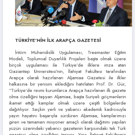
TÜRKİYE’NİN İLK ARAPÇA GAZETESİ
İntörn Mühendislik Uygulaması, Treemaster Eğitim
Modeli, Toplumsal Duyarlılık Projeleri başta olmak üzere
birçok uygulaması ile Türkiye’de ilklere imza atan
Gaziantep Üniversitesi’nin, İlahiyat Fakültesi tarafından
Arapça olarak hazırlanan Aljamiaa Gazetesi ile ilkler
halkasına bir yenisini eklediğini hatırlatan Prof. Dr. Gür,
“Türkiye’de resmi kurumlarca Arapça hazırlanan ilk gazete
olma özelliğini taşıyan Aljamiaa, başta Suriyeli göçmenlerin
ikamet ettiği kamplar olmak üzere çeşitli bölgelerde
dağıtılıyor. Seçkin yerli ve yabancı akademik kadrosuyla
yayın hayatını başarıyla sürdüren Aljamiaa, kamplarımızı
giren ve tamamen misyoner amaçlı olarak dağıtımı yapılan
yüzün üzerindeki yabancı gazetenin karşısındaki tek Türk
gazetesi olma özelliğini taşıyor. Yine İlahiyat Fakültemiz