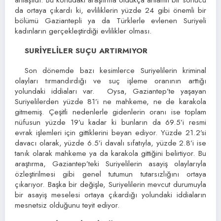
da ortaya çıkardı ki, evliliklerin yüzde 24 gibi önemli bir
bölümü Gaziantepli ya da Türklerle evlenen Suriyeli
kadınların gerçekleştirdiği evlilikler olması.
SURİYELİLER SUÇU ARTIRMIYOR
Son dönemde bazı kesimlerce Suriyelilerin kriminal
olayları tırmandırdığı ve suç işleme oranının arttığı
yolundaki iddiaları var. Oysa, Gaziantep’te yaşayan
Suriyelilerden yüzde 81’i ne mahkeme, ne de karakola
gitmemiş. Çeşitli nedenlerle gidenlerin oranı ise toplam
nüfusun yüzde 19’u kadar ki bunların da 69.5’i resmi
evrak işlemleri için gittiklerini beyan ediyor. Yüzde 21.2’si
davacı olarak, yüzde 6.5’i davalı sıfatıyla, yüzde 2.8’i ise
tanık olarak mahkeme ya da karakola gittiğini belirtiyor. Bu
araştırma, Gaziantep’teki Suriyelilerin asayiş olaylarıyla
özleştirilmesi gibi genel tutumun tutarsızlığını ortaya
çıkarıyor. Başka bir değişle, Suriyelilerin mevcut durumuyla
bir asayiş meselesi ortaya çıkardığı yolundaki iddiaların
mesnetsiz olduğunu teyit ediyor.