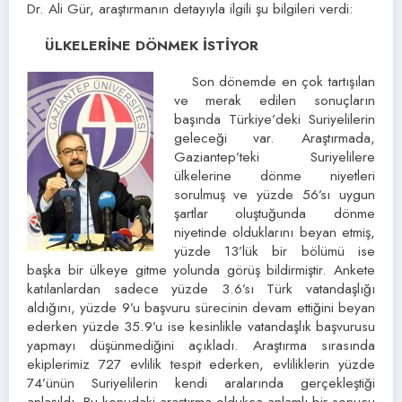
Dr. Ali Gür, araştırmanın detayıyla ilgili şu bilgileri verdi:
ÜLKELERİNE DÖNMEK İSTİYOR
Son dönemde en çok tartışılan
ve merak edilen sonuçların
başında Türkiye’deki Suriyelilerin
geleceği var. Araştırmada,
Gaziantep’teki Suriyelilere
ülkelerine dönme niyetleri
sorulmuş ve yüzde 56’sı uygun
şartlar oluştuğunda dönme
niyetinde olduklarını beyan etmiş,
yüzde 13’lük bir bölümü ise
başka bir ülkeye gitme yolunda görüş bildirmiştir. Ankete
katılanlardan sadece yüzde 3.6’sı Türk vatandaşlığı
aldığını, yüzde 9’u başvuru sürecinin devam ettiğini beyan
ederken yüzde 35.9’u ise kesinlikle vatandaşlık başvurusu
yapmayı düşünmediğini açıkladı. Araştırma sırasında
ekiplerimiz 727 evlilik tespit ederken, evliliklerin yüzde
74’ünün Suriyelilerin kendi aralarında gerçekleştiği
anlaşıldı. Bu konudaki araştırma oldukça anlamlı bir sonucu