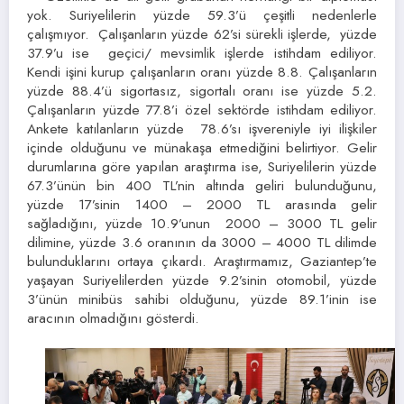
yok. Suriyelilerin yüzde 59.3’ü çeşitli nedenlerle
çalışmıyor. Çalışanların yüzde 62’si sürekli işlerde, yüzde
37.9’u ise geçici/ mevsimlik işlerde istihdam ediliyor.
Kendi işini kurup çalışanların oranı yüzde 8.8. Çalışanların
yüzde 88.4’ü sigortasız, sigortalı oranı ise yüzde 5.2.
Çalışanların yüzde 77.8’i özel sektörde istihdam ediliyor.
Ankete katılanların yüzde 78.6’sı işvereniyle iyi ilişkiler
içinde olduğunu ve münakaşa etmediğini belirtiyor. Gelir
durumlarına göre yapılan araştırma ise, Suriyelilerin yüzde
67.3’ünün bin 400 TL’nin altında geliri bulunduğunu,
yüzde 17’sinin 1400 – 2000 TL arasında gelir
sağladığını, yüzde 10.9’unun 2000 – 3000 TL gelir
dilimine, yüzde 3.6 oranının da 3000 – 4000 TL dilimde
bulunduklarını ortaya çıkardı. Araştırmamız, Gaziantep’te
yaşayan Suriyelilerden yüzde 9.2’sinin otomobil, yüzde
3’ünün minibüs sahibi olduğunu, yüzde 89.1’inin ise
aracının olmadığını gösterdi.