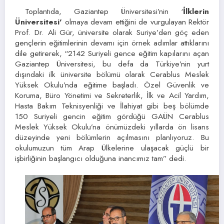
Toplantıda, Gaziantep Üniversitesi’nin ‘
İlklerin
Üniversitesi’
olmaya devam ettiğini de vurgulayan Rektör
Prof. Dr. Ali Gür, üniversite olarak Suriye’den göç eden
gençlerin eğitimlerinin devamı için örnek adımlar attıklarını
dile getirerek, “2142 Suriyeli gence eğitim kapılarını açan
Gaziantep Üniversitesi, bu defa da Türkiye’nin yurt
dışındaki ilk üniversite bölümü olarak Cerablus Meslek
Yüksek Okulu’nda eğitime başladı. Özel Güvenlik ve
Koruma, Büro Yönetimi ve Sekreterlik, İlk ve Acil Yardım,
Hasta Bakım Teknisyenliği ve İlahiyat gibi beş bölümde
150 Suriyeli gencin eğitim gördüğü GAÜN Cerablus
Meslek Yüksek Okulu’na önümüzdeki yıllarda ön lisans
düzeyinde yeni bölümlerin açılmasını planlıyoruz. Bu
okulumuzun tüm Arap Ülkelerine ulaşacak güçlü bir
işbirliğinin başlangıcı olduğuna inancımız tam” dedi.