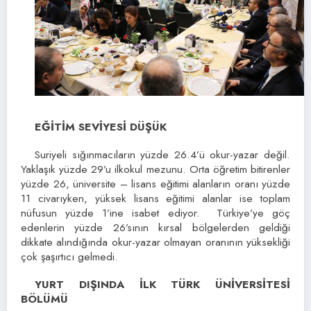
EĞİTİM SEVİYESİ DÜŞÜK
Suriyeli sığınmacıların yüzde 26.4’ü okur-yazar değil.
Yaklaşık yüzde 29’u ilkokul mezunu. Orta öğretim bitirenler
yüzde 26, üniversite – lisans eğitimi alanların oranı yüzde
11 civarıyken, yüksek lisans eğitimi alanlar ise toplam
nüfusun yüzde 1’ine isabet ediyor. Türkiye’ye göç
edenlerin yüzde 26’sının kırsal bölgelerden geldiği
dikkate alındığında okur-yazar olmayan oranının yüksekliği
çok şaşırtıcı gelmedi.
YURT DIŞINDA İLK TÜRK ÜNİVERSİTESİ
BÖLÜMÜ