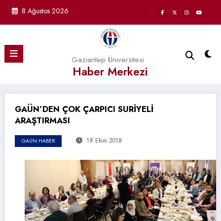
İçeriğe
8 Ağustos 2026
atla
Gaziantep Üniversitesi
Haber Merkezi
GAÜN’DEN ÇOK ÇARPICI SURİYELİ
ARAŞTIRMASI
19 Ekim 2018
GAÜN HABER