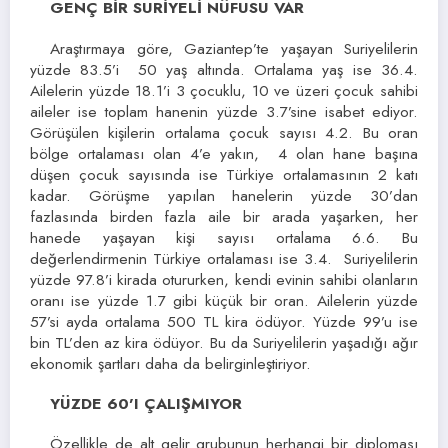
GENÇ BİR SURİYELİ NÜFUSU VAR
Araştırmaya göre, Gaziantep’te yaşayan Suriyelilerin
yüzde 83.5’i 50 yaş altında. Ortalama yaş ise 36.4.
Ailelerin yüzde 18.1’i 3 çocuklu, 10 ve üzeri çocuk sahibi
aileler ise toplam hanenin yüzde 3.7’sine isabet ediyor.
Görüşülen kişilerin ortalama çocuk sayısı 4.2. Bu oran
bölge ortalaması olan 4’e yakın, 4 olan hane başına
düşen çocuk sayısında ise Türkiye ortalamasının 2 katı
kadar. Görüşme yapılan hanelerin yüzde 30’dan
fazlasında birden fazla aile bir arada yaşarken, her
hanede yaşayan kişi sayısı ortalama 6.6. Bu
değerlendirmenin Türkiye ortalaması ise 3.4. Suriyelilerin
yüzde 97.8’i kirada otururken, kendi evinin sahibi olanların
oranı ise yüzde 1.7 gibi küçük bir oran. Ailelerin yüzde
57’si ayda ortalama 500 TL kira ödüyor. Yüzde 99’u ise
bin TL’den az kira ödüyor. Bu da Suriyelilerin yaşadığı ağır
ekonomik şartları daha da belirginleştiriyor.
YÜZDE 60’I ÇALIŞMIYOR
Özellikle de alt gelir grubunun herhangi bir diploması