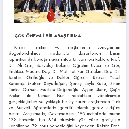
ÇOK ÖNEMLİ BİR ARAŞTIRMA
Kitabın tanıtımı ve araştırmanın sonuçlarının
değerlendirilmesi nedeniyle düzenlenen basın
toplantısında konuşan Gaziantep Üniversitesi Rektörü Prof.
Dr. Ali Gür, Sosyoloji Bölümü Öğretim Üyesi ve Göç
Enstitüsü Müdürü Doç. Dr. Mehmet Nuri Gültekin, Doç. Dr.
İbrahim Giritlioğlu ve Doktor Öğretim Üyeleri Yücel
Karadaş, Muhsin Soyudoğan, Şenay Leyla Kuzu, Sinan
Tankut Gülhan, Mustafa Doğanoğlu, Ayşen Utanır, Çağrı
Arslan ile Uzman Nur İncetahtacı yönetiminde
gerçekleştirilen ve yaklaşık bir ay süren araştırmada Türk
ve Suriyeli öğrencilerin gönüllü olarak görev aldığını
belirtti. Araştırmada, Gaziantep’teki 190 mahallede oturan
129 hanenin, bin 824 bireyiyle yüz yüze görüşülüp
kendilerine 79 soru yöneltildiğini kaydeden Rektör Prof.