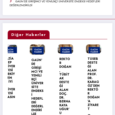
GAÜN’DE GİRİŞİMCİ VE YENİLİKÇİ ÜNİVERSİTE ENDEKSİ HEDEFLERİ
DEĞERLENDİRİLDİ
Diğer Haberler
GAÜN
GAÜN
GAÜN
GAÜN
HABER
HABER
HABER
HABER
TÜSEB
REKTÖ
GAÜN’
GAÜN
DESTE
R
DE
TEKNİK
Ğİ
DOĞAN
GİRİŞİ
BİLİML
ALAN
,
MCİ VE
ER
PROF.
TÜBİT
YENİLİ
MESLEK
DR.
AK
KÇİ
YÜKSEK
KARAG
DESTE
ÜNİVER
OKULU’
ÖZ’DEN
Ğİ
SİTE
NDA
REKTÖ
ALAN
ENDEKS
MEZUN
R
DOÇ.
İ
İYET
DOĞAN
DR.
HEDEFL
SEVİNC
’A
BERNA
ERİ
İ
ZİYARE
KAYA
DEĞERL
T
UĞUR’
ENDİRİ
U
31
LDİ