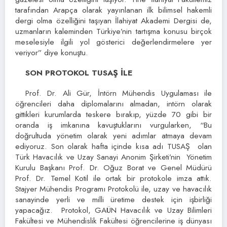
tarafından Arapça olarak yayınlanan ilk bilimsel hakemli
dergi olma özelliğini taşıyan İlahiyat Akademi Dergisi de,
uzmanların kaleminden Türkiye’nin tartışma konusu birçok
meselesiyle ilgili yol gösterici değerlendirmelere yer
veriyor” diye konuştu.
SON PROTOKOL TUSAŞ İLE
Prof. Dr. Ali Gür, İntörn Mühendis Uygulaması ile
öğrencileri daha diplomalarını almadan, intörn olarak
gittikleri kurumlarda teskere bırakıp, yüzde 70 gibi bir
oranda iş imkanına kavuştuklarını vurgularken, “Bu
doğrultuda yönetim olarak yeni adımlar atmaya devam
ediyoruz. Son olarak hafta içinde kısa adı TUSAŞ olan
Türk Havacılık ve Uzay Sanayi Anonim Şirketi’nin Yönetim
Kurulu Başkanı Prof. Dr. Oğuz Borat ve Genel Müdürü
Prof. Dr. Temel Kotil ile ortak bir protokole imza attık.
Stajyer Mühendis Programı Protokolü ile, uzay ve havacılık
sanayinde yerli ve milli üretime destek için işbirliği
yapacağız. Protokol, GAÜN Havacılık ve Uzay Bilimleri
Fakültesi ve Mühendislik Fakültesi öğrencilerine iş dünyası