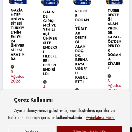
GAÜN
GAÜN
GAÜN
GAÜN
HABER
HABER
HABER
HABER
T
TÜSEB
REKTÖ
GAÜN’
GAÜN
DESTE
R
DE
TEKNİK
R
Ğİ
DOĞAN
GİRİŞİ
BİLİML
ALAN
,
MCİ VE
ER
PROF.
TÜBİT
YENİLİ
MESLEK
DR.
AK
KÇİ
YÜKSEK
KARAG
DESTE
ÜNİVER
OKULU’
ÖZ’DEN
Ğİ
SİTE
NDA
R
REKTÖ
ALAN
ENDEKS
MEZUN
R
DOÇ.
İ
İYET
N
DOĞAN
DR.
HEDEFL
SEVİNC
’A
BERNA
ERİ
İ
ZİYARE
KAYA
DEĞERL
T
UĞUR’
ENDİRİ
U
31
LDİ
KABUL
Temmuz
3
ETTİ
2026
Ağustos
4
2026
Ağustos
4
2026
Çerez Kullanımı
Ağustos
2026
Ziyaret deneyiminizi geliştirmek, kişiselleştirilmiş içerikler ve
trafik analizleri için çerezler kullanılmaktadır.
Aydınlatma Metni