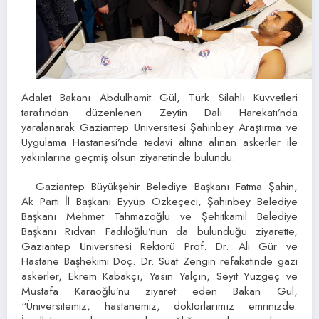
Adalet Bakanı Abdulhamit Gül, Türk Silahlı Kuvvetleri
tarafından düzenlenen Zeytin Dalı Harekatı’nda
yaralanarak Gaziantep Üniversitesi Şahinbey Araştırma ve
Uygulama Hastanesi’nde tedavi altına alınan askerler ile
yakınlarına geçmiş olsun ziyaretinde bulundu.
Gaziantep Büyükşehir Belediye Başkanı Fatma Şahin,
Ak Parti İl Başkanı Eyyüp Özkeçeci, Şahinbey Belediye
Başkanı Mehmet Tahmazoğlu ve Şehitkamil Belediye
Başkanı Rıdvan Fadıloğlu’nun da bulunduğu ziyarette,
Gaziantep Üniversitesi Rektörü Prof. Dr. Ali Gür ve
Hastane Başhekimi Doç. Dr. Suat Zengin refakatinde gazi
askerler, Ekrem Kabakçı, Yasin Yalçın, Seyit Yüzgeç ve
Mustafa Karaoğlu’nu ziyaret eden Bakan Gül,
“Üniversitemiz, hastanemiz, doktorlarımız emrinizde.