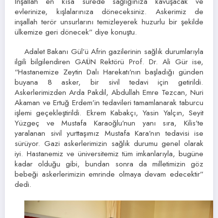
İnşallah en kısa sürede sağlığınıza kavuşacak ve
evlerinize, kışlalarınıza döneceksiniz. Askerimiz de
inşallah terör unsurlarını temizleyerek huzurlu bir şekilde
ülkemize geri dönecek” diye konuştu.
Adalet Bakanı Gül’ü Afrin gazilerinin sağlık durumlarıyla
ilgili bilgilendiren GAÜN Rektörü Prof. Dr. Ali Gür ise,
“Hastanemize Zeytin Dalı Harekatı’nın başladığı günden
buyana 8 asker, bir sivil tedavi için getirildi.
Askerlerimizden Arda Pakdil, Abdullah Emre Tezcan, Nuri
Akaman ve Ertuğ Erdem’in tedavileri tamamlanarak taburcu
işlemi geçekleştirildi. Ekrem Kabakçı, Yasin Yalçın, Seyit
Yüzgeç ve Mustafa Karaoğlu’nun yanı sıra, Kilis’te
yaralanan sivil yurttaşımız Mustafa Kara’nın tedavisi ise
sürüyor. Gazi askerlerimizin sağlık durumu genel olarak
iyi. Hastanemiz ve üniversitemiz tüm imkanlarıyla, bugüne
kadar olduğu gibi, bundan sonra da milletimizin göz
bebeği askerlerimizin emrinde olmaya devam edecektir”
dedi.