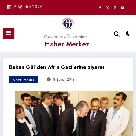
İçeriğe
9 Ağustos 2026
atla
Gaziantep Üniversitesi
Haber Merkezi
Bakan Gül’den Afrin Gazilerine ziyaret
8 Şubat 2018
GAÜN HABER