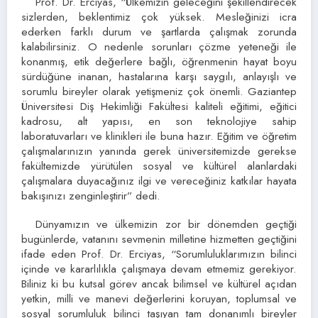
Prof. Dr. Erciyas, “Ülkemizin geleceğini şekillendirecek
sizlerden, beklentimiz çok yüksek. Mesleğinizi icra
ederken farklı durum ve şartlarda çalışmak zorunda
kalabilirsiniz. O nedenle sorunları çözme yeteneği ile
konanmış, etik değerlere bağlı, öğrenmenin hayat boyu
sürdüğüne inanan, hastalarına karşı saygılı, anlayışlı ve
sorumlu bireyler olarak yetişmeniz çok önemli. Gaziantep
Üniversitesi Diş Hekimliği Fakültesi kaliteli eğitimi, eğitici
kadrosu, alt yapısı, en son teknolojiye sahip
laboratuvarları ve klinikleri ile buna hazır. Eğitim ve öğretim
çalışmalarınızın yanında gerek üniversitemizde gerekse
fakültemizde yürütülen sosyal ve kültürel alanlardaki
çalışmalara duyacağınız ilgi ve vereceğiniz katkılar hayata
bakışınızı zenginleştirir” dedi.
Dünyamızın ve ülkemizin zor bir dönemden geçtiği
bugünlerde, vatanını sevmenin milletine hizmetten geçtiğini
ifade eden Prof. Dr. Erciyas, “Sorumluluklarımızın bilinci
içinde ve kararlılıkla çalışmaya devam etmemiz gerekiyor.
Biliniz ki bu kutsal görev ancak bilimsel ve kültürel açıdan
yetkin, milli ve manevi değerlerini koruyan, toplumsal ve
sosyal sorumluluk bilinci taşıyan tam donanımlı bireyler