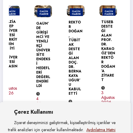
GAÜN
GAÜN
GAÜN
GAÜN
HABER
HABER
HABER
HABER
TÜSEB
REKTÖ
GAÜN’
GAÜN
DESTE
R
DE
TEKNİK
Ğİ
DOĞAN
GİRİŞİ
BİLİML
ALAN
,
MCİ VE
ER
PROF.
TÜBİT
YENİLİ
MESLEK
DR.
AK
KÇİ
YÜKSEK
KARAG
DESTE
ÜNİVER
OKULU’
ÖZ’DEN
Ğİ
SİTE
NDA
REKTÖ
ALAN
ENDEKS
MEZUN
R
DOÇ.
İ
İYET
DOĞAN
DR.
HEDEFL
SEVİNC
’A
BERNA
ERİ
İ
ZİYARE
KAYA
DEĞERL
T
UĞUR’
ENDİRİ
U
31
LDİ
KABUL
Temmuz
3
ETTİ
2026
Ağustos
4
2026
Ağustos
4
2026
Çerez Kullanımı
Ağustos
2026
Ziyaret deneyiminizi geliştirmek, kişiselleştirilmiş içerikler ve
trafik analizleri için çerezler kullanılmaktadır.
Aydınlatma Metni