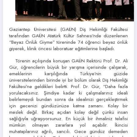
Gaziantep Üniversitesi (GAÜN) Diş Hekimliği Fakültesi
tarafından GAÜN Atatürk Kültür Sahnesi’nde düzenlenen
“Beyaz Önlük Giyme” töreninde 74 öğrenci beyaz önlük
giyerek, klinik öncesi laboratuar eğitimlerine başladı.
Törenin açılışında konuşan GAÜN Rektörü Prof. Dr. Ali
Gür, öğrencilerin büyük bir yarışma içerisinde çalışarak,
emeklerinin karşılığında Türkiye’nin güzide
üniversitelerinden birinde iyi bir bölüm olarak Diş Hekimliği
Fakültesi’ne geldikleri belirtti. Prof. Dr. Gür, “Daha fazla
yorulacaksınız. Şimdiye kadar ki çalışmalarınız ideali
belirlemeydi bundan sonra da idealinizi gerçekleştirmek
için gecenizi gündüzünüze katma zamanı. Kolay bir
meslek değil. Birkaç açıdan kolay değil çünkü insan
sağlığıyla uğraşıyorsunuz. En küçük bir ihmaliniz telafisi
mümkün olmayan zararlara yol açabilir. İkincisi
muhataplarınız ağrılı, sancılı. Gece gündüz demeden