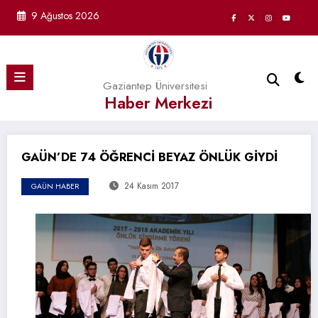
İçeriğe
9 Ağustos 2026
atla
Gaziantep Üniversitesi
Haber Merkezi
GAÜN’DE 74 ÖĞRENCİ BEYAZ ÖNLÜK GİYDİ
24 Kasım 2017
GAÜN HABER