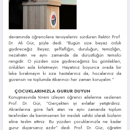
devamında öğrencilere tavsiyelerini sürdüren Rektör Prof.
Dr. Ali Gür, şöyle dedi: “Bugün size beyaz önlük
giydireceğiz. Beyaz; şeffaflığın, duruluğun, temizliğin,
nezahatin ve aynı zamanda da dürüstlüğün temsilci
rengidir. O yüzden size giydireceğimiz bu gömlekleri,
önlükleri asla kirletmeyin. Hayatınız boyunca orada bir
leke bırakmayın ki size hastalarınız da, hocalarınız da
güvensin ve toplumda itibarınızı her zaman koruyalım.”
ÇOCUKLARINIZLA GURUR DUYUN
Konuşmasında töreni izleyen öğrenci ailelerine seslenen
Prof. Dr. Gür, “Gerçekten iyi evlatlar yetiştirdiniz.
Akranlarına göre fark atan ve aynı zamanda toplum
tarafından da benimsenen bir meslek sahibi olarak bizlerin
eline teslim ettiniz. Bu yüzden çocuklarınızla ne kadar
gurur duyarsanız azdır” dedi. Prof. Dr. Gür, öğretim