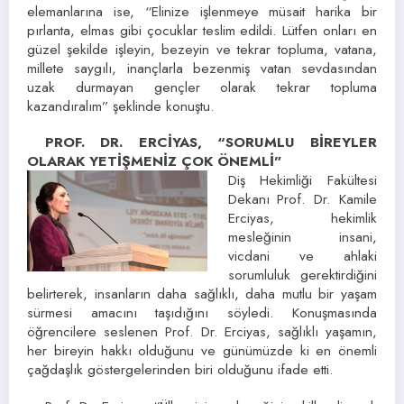
elemanlarına ise, “Elinize işlenmeye müsait harika bir
pırlanta, elmas gibi çocuklar teslim edildi. Lütfen onları en
güzel şekilde işleyin, bezeyin ve tekrar topluma, vatana,
millete saygılı, inançlarla bezenmiş vatan sevdasından
uzak durmayan gençler olarak tekrar topluma
kazandıralım” şeklinde konuştu.
PROF. DR. ERCİYAS, “SORUMLU BİREYLER
OLARAK YETİŞMENİZ ÇOK ÖNEMLİ”
Diş Hekimliği Fakültesi
Dekanı Prof. Dr. Kamile
Erciyas, hekimlik
mesleğinin insani,
vicdani ve ahlaki
sorumluluk gerektirdiğini
belirterek, insanların daha sağlıklı, daha mutlu bir yaşam
sürmesi amacını taşıdığını söyledi. Konuşmasında
öğrencilere seslenen Prof. Dr. Erciyas, sağlıklı yaşamın,
her bireyin hakkı olduğunu ve günümüzde ki en önemli
çağdaşlık göstergelerinden biri olduğunu ifade etti.