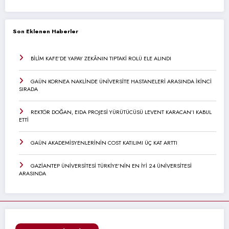
Son Eklenen Haberler
BİLİM KAFE’DE YAPAY ZEKÂNIN TIPTAKİ ROLÜ ELE ALINDI
GAÜN KORNEA NAKLİNDE ÜNİVERSİTE HASTANELERİ ARASINDA İKİNCİ
SIRADA
REKTÖR DOĞAN, EIDA PROJESİ YÜRÜTÜCÜSÜ LEVENT KARACAN’I KABUL
ETTİ
GAÜN AKADEMİSYENLERİNİN COST KATILIMI ÜÇ KAT ARTTI
GAZİANTEP ÜNİVERSİTESİ TÜRKİYE’NİN EN İYİ 24 ÜNİVERSİTESİ
ARASINDA