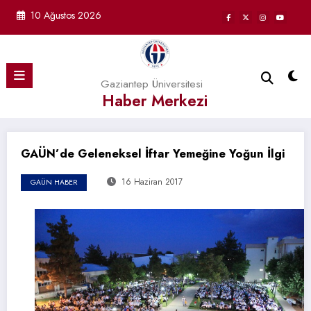
İçeriğe
10 Ağustos 2026
atla
Gaziantep Üniversitesi
Haber Merkezi
GAÜN’de Geleneksel İftar Yemeğine Yoğun İlgi
16 Haziran 2017
GAÜN HABER