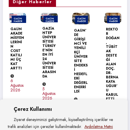
Diğer Haberler
GAÜN
GAÜN
GAÜN
GAÜN
HABER
HABER
HABER
HABER
MANŞET
GAZİA
TÜSEB
REKTÖ
GAÜN’
NTEP
DESTE
R
DE
ÜNİVER
Ğİ
DOĞAN
GİRİŞİ
SİTESİ
ALAN
,
MCİ VE
TÜRKİY
PROF.
TÜBİT
YENİLİ
E’NİN
DR.
AK
KÇİ
EN İYİ
KARAG
DESTE
ÜNİVER
24
ÖZ’DEN
Ğİ
SİTE
ÜNİVER
REKTÖ
ALAN
ENDEKS
SİTESİ
R
DOÇ.
İ
ARASIN
DOĞAN
DR.
HEDEFL
DA
’A
BERNA
ERİ
ZİYARE
KAYA
DEĞERL
T
UĞUR’
ENDİRİ
5
U
LDİ
Ağustos
KABUL
3
2026
ETTİ
Ağustos
4
2026
Çerez Kullanımı
Ağustos
4
2026
Ağustos
Ziyaret deneyiminizi geliştirmek, kişiselleştirilmiş içerikler ve
2026
trafik analizleri için çerezler kullanılmaktadır.
Aydınlatma Metni