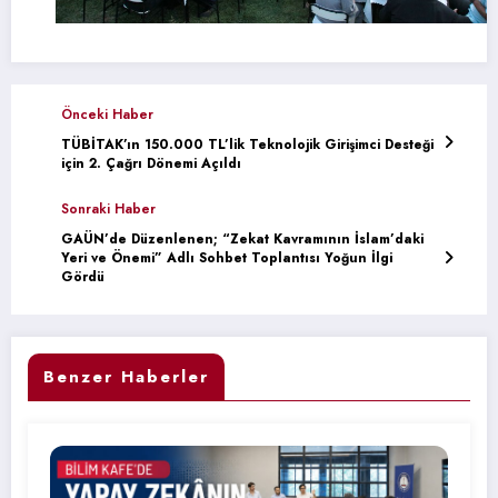
Önceki Haber
TÜBİTAK’ın 150.000 TL’lik Teknolojik Girişimci Desteği
için 2. Çağrı Dönemi Açıldı
Sonraki Haber
GAÜN’de Düzenlenen; “Zekat Kavramının İslam’daki
Yeri ve Önemi” Adlı Sohbet Toplantısı Yoğun İlgi
Gördü
Benzer Haberler