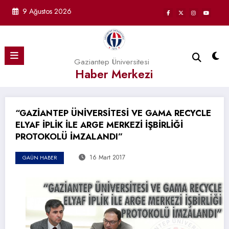
İçeriğe
9 Ağustos 2026
atla
Gaziantep Üniversitesi
Haber Merkezi
“GAZİANTEP ÜNİVERSİTESİ VE GAMA RECYCLE
ELYAF İPLİK İLE ARGE MERKEZİ İŞBİRLİĞİ
PROTOKOLÜ İMZALANDI”
16 Mart 2017
GAÜN HABER