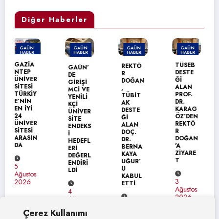
Diğer Haberler
GAÜN
GAÜN
GAÜN
GAÜN
HABER
HABER
HABER
HABER
TÜSEB
REKTÖ
GAÜN’
GAÜN
DESTE
R
DE
TEKNİK
Ğİ
DOĞAN
GİRİŞİ
BİLİML
ALAN
,
MCİ VE
ER
PROF.
TÜBİT
YENİLİ
MESLEK
DR.
AK
KÇİ
YÜKSEK
KARAG
DESTE
ÜNİVER
OKULU’
ÖZ’DEN
Ğİ
SİTE
NDA
REKTÖ
ALAN
ENDEKS
MEZUN
R
DOÇ.
İ
İYET
DOĞAN
DR.
HEDEFL
SEVİNC
’A
BERNA
ERİ
İ
ZİYARE
KAYA
DEĞERL
T
UĞUR’
ENDİRİ
U
31
LDİ
KABUL
Temmuz
3
ETTİ
2026
Ağustos
4
2026
Ağustos
4
2026
Çerez Kullanımı
Ağustos