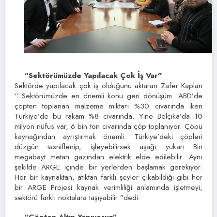
“Sektörümüzde Yapılacak Çok İş Var”
Sektörde yapılacak çok iş olduğunu aktaran Zafer Kaplan
“ Sektörümüzde en önemli konu geri dönüşüm. ABD’de
çöpten toplanan malzeme miktarı %30 civarında iken
Türkiye’de bu rakam %8 civarında. Yine Belçika’da 10
milyon nüfus var, 6 bin ton civarında çöp toplanıyor. Çöpü
kaynağından ayrıştırmak önemli. Türkiye’deki çöpleri
düzgün tasniflenip, işleyebilirsek aşağı yukarı Bin
megabayt metan gazından elektrik elde edilebilir. Aynı
şekilde ARGE içinde bir yerlerden başlamak gerekiyor.
Her bir kaynaktan, atıktan farklı şeyler çıkabildiği gibi her
bir ARGE Projesi kaynak verimliliği anlamında işletmeyi,
sektörü farklı noktalara taşıyabilir ”dedi.
“Çöpten Altın Yapıyoruz”