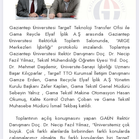
Gaziantep Üniversitesi TargeT Teknoloji Transfer Ofisi ile
Gama Reycle Elyaf İplik A.Ş arasında Gaziantep
Üniversitesi Rektörlük Toplantı Salonunda, “ARGE
Merkezleri İşbirliği” protokolü imzalandı. Toplantıya
Gaziantep Üniversitesi Rektör Danışmanı Doç. Dr. Necip
Fazıl Yılmaz, Tekstil Mühendisliği Öğretim Üyesi Yrd. Doç.
Dr. Mehmet Daşdemir, Üniversite-Sanayi İşbirliği Uzmanı
Başar Kılıçparlar , TargeT TTO Kurumsal İletişim Danışmanı
Gamze Erden, Gama Recycle Elyaf İplik A.Ş Yönetim
Kurulu Başkanı Zafer Kaplan, Gama Tekstil Genel Müdürü
Sebeyin Yalnız , Gama Tekstil Makine Otomasyon Hasan
Okumuş, Kalite Kontrol Özhan Çoban ve Gama Tekstil
Muhasebe Müdürü İsmail Tekbaş katıldı.
Toplantının açılış konuşmasını yapan GAÜN Rektör
Danışmanı Doç. Dr. Necip Fazıl Yılmaz, “Üniversitemiz çok
büyük. Çok farklı alanlarda birbirinden farklı konularda
çalışmalarımız olmakta. Bu farklı konulardan biri TargeT