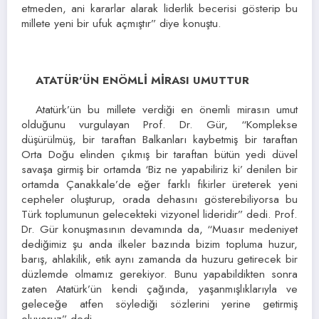
etmeden, ani kararlar alarak liderlik becerisi gösterip bu
millete yeni bir ufuk açmıştır” diye konuştu.
ATATÜR’ÜN ENÖMLİ MİRASI UMUTTUR
Atatürk’ün bu millete verdiği en önemli mirasın umut
olduğunu vurgulayan Prof. Dr. Gür, “Komplekse
düşürülmüş, bir taraftan Balkanları kaybetmiş bir taraftan
Orta Doğu elinden çıkmış bir taraftan bütün yedi düvel
savaşa girmiş bir ortamda ‘Biz ne yapabiliriz ki’ denilen bir
ortamda Çanakkale’de eğer farklı fikirler üreterek yeni
cepheler oluşturup, orada dehasını gösterebiliyorsa bu
Türk toplumunun gelecekteki vizyonel lideridir” dedi. Prof.
Dr. Gür konuşmasının devamında da, “Muasır medeniyet
dediğimiz şu anda ilkeler bazında bizim topluma huzur,
barış, ahlakilik, etik aynı zamanda da huzuru getirecek bir
düzlemde olmamız gerekiyor. Bunu yapabildikten sonra
zaten Atatürk’ün kendi çağında, yaşanmışlıklarıyla ve
geleceğe atfen söylediği sözlerini yerine getirmiş
oluyoruz” dedi.