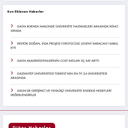
Son Eklenen Haberler
GAÜN KORNEA NAKLİNDE ÜNİVERSİTE HASTANELERİ ARASINDA İKİNCİ
SIRADA
REKTÖR DOĞAN, EIDA PROJESİ YÜRÜTÜCÜSÜ LEVENT KARACAN’I KABUL
ETTİ
GAÜN AKADEMİSYENLERİNİN COST KATILIMI ÜÇ KAT ARTTI
GAZİANTEP ÜNİVERSİTESİ TÜRKİYE’NİN EN İYİ 24 ÜNİVERSİTESİ
ARASINDA
GAÜN’DE GİRİŞİMCİ VE YENİLİKÇİ ÜNİVERSİTE ENDEKSİ HEDEFLERİ
DEĞERLENDİRİLDİ
Diğer Haberler