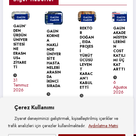
GAÜN
GAÜN
GAÜN
GAÜN
HABER
HABER
HABER
HABER
GAÜN’
MANŞET
REKTÖ
GAÜN
DEN
GAÜN
R
AKADE
ÜRDÜN
KORNE
DOĞAN
MİSYEN
ÜNİVER
A
, EIDA
LERİNİ
SİTESİ
NAKLİ
PROJES
N
NE
NDE
İ
COST
ERASM
ÜNİVER
YÜRÜT
KATILI
US+
SİTE
ÜCÜSÜ
MI ÜÇ
ZİYARE
HASTA
LEVEN
KAT
Tİ
NELERİ
T
ARTTI
ARASIN
KARAC
DA
AN’I
31
İKİNCİ
6
KABUL
Temmuz
SIRADA
Ağustos
ETTİ
2026
2026
7
7
Ağustos
Ağustos
Çerez Kullanımı
2026
2026
Ziyaret deneyiminizi geliştirmek, kişiselleştirilmiş içerikler ve
trafik analizleri için çerezler kullanılmaktadır.
Aydınlatma Metni