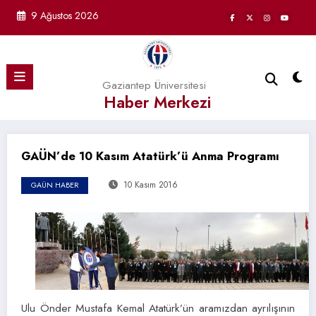
İçeriğe
9 Ağustos 2026
atla
Gaziantep Üniversitesi
Haber Merkezi
GAÜN’de 10 Kasım Atatürk’ü Anma Programı
10 Kasım 2016
GAÜN HABER
Ulu Önder Mustafa Kemal Atatürk’ün aramızdan ayrılışının