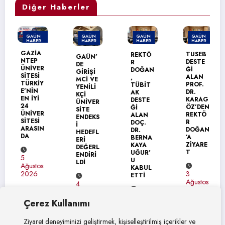
Diğer Haberler
GAÜN
GAÜN
GAÜN
GAÜN
HABER
HABER
HABER
HABER
MANŞET
GAZİA
TÜSEB
REKTÖ
GAÜN’
NTEP
DESTE
R
DE
ÜNİVER
Ğİ
DOĞAN
GİRİŞİ
SİTESİ
ALAN
,
MCİ VE
TÜRKİY
PROF.
TÜBİT
YENİLİ
E’NİN
DR.
AK
KÇİ
EN İYİ
KARAG
DESTE
ÜNİVER
24
ÖZ’DEN
Ğİ
SİTE
ÜNİVER
REKTÖ
ALAN
ENDEKS
SİTESİ
R
DOÇ.
İ
ARASIN
DOĞAN
DR.
HEDEFL
DA
’A
BERNA
ERİ
ZİYARE
KAYA
DEĞERL
T
UĞUR’
ENDİRİ
5
U
LDİ
Ağustos
KABUL
3
2026
ETTİ
Ağustos
4
2026
Ağustos
4
2026
Çerez Kullanımı
Ağustos
2026
Ziyaret deneyiminizi geliştirmek, kişiselleştirilmiş içerikler ve