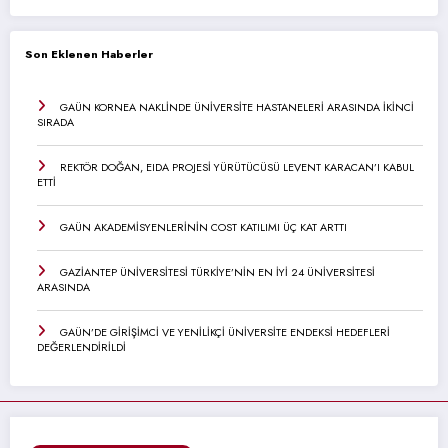
Son Eklenen Haberler
GAÜN KORNEA NAKLİNDE ÜNİVERSİTE HASTANELERİ ARASINDA İKİNCİ
SIRADA
REKTÖR DOĞAN, EIDA PROJESİ YÜRÜTÜCÜSÜ LEVENT KARACAN’I KABUL
ETTİ
GAÜN AKADEMİSYENLERİNİN COST KATILIMI ÜÇ KAT ARTTI
GAZİANTEP ÜNİVERSİTESİ TÜRKİYE’NİN EN İYİ 24 ÜNİVERSİTESİ
ARASINDA
GAÜN’DE GİRİŞİMCİ VE YENİLİKÇİ ÜNİVERSİTE ENDEKSİ HEDEFLERİ
DEĞERLENDİRİLDİ