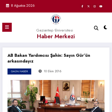
İçeriğe
8 Ağustos 2026
atla
Gaziantep Üniversitesi
Haber Merkezi
AB Bakan Yardımcısı Şahin: Sayın Gür’ün
arkasındayız
10 Ekim 2016
GAÜN HABER