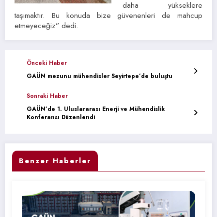
daha yükseklere
taşımaktır. Bu konuda bize güvenenleri de mahcup
etmeyeceğiz” dedi.
Önceki Haber
GAÜN mezunu mühendisler Seyirtepe’de buluştu
Sonraki Haber
GAÜN’de 1. Uluslararası Enerji ve Mühendislik
Konferansı Düzenlendi
Benzer Haberler