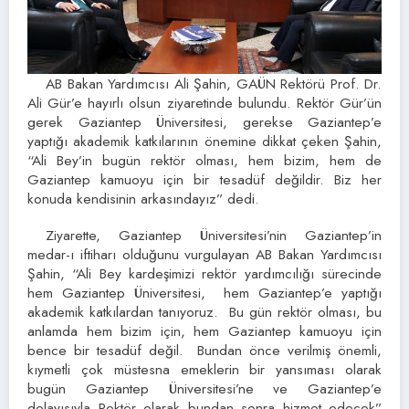
AB Bakan Yardımcısı Ali Şahin, GAÜN Rektörü Prof. Dr.
Ali Gür’e hayırlı olsun ziyaretinde bulundu. Rektör Gür’ün
gerek Gaziantep Üniversitesi, gerekse Gaziantep’e
yaptığı akademik katkılarının önemine dikkat çeken Şahin,
“Ali Bey’in bugün rektör olması, hem bizim, hem de
Gaziantep kamuoyu için bir tesadüf değildir. Biz her
konuda kendisinin arkasındayız” dedi.
Ziyarette, Gaziantep Üniversitesi’nin Gaziantep’in
medar-ı iftiharı olduğunu vurgulayan AB Bakan Yardımcısı
Şahin, “Ali Bey kardeşimizi rektör yardımcılığı sürecinde
hem Gaziantep Üniversitesi, hem Gaziantep’e yaptığı
akademik katkılardan tanıyoruz. Bu gün rektör olması, bu
anlamda hem bizim için, hem Gaziantep kamuoyu için
bence bir tesadüf değil. Bundan önce verilmiş önemli,
kıymetli çok müstesna emeklerin bir yansıması olarak
bugün Gaziantep Üniversitesi’ne ve Gaziantep’e
dolayısıyla Rektör olarak bundan sonra hizmet edecek”