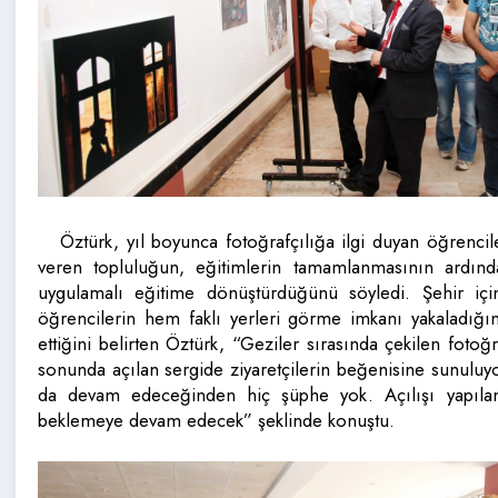
Öztürk, yıl boyunca fotoğrafçılığa ilgi duyan öğrencil
veren topluluğun, eğitimlerin tamamlanmasının ardından
uygulamalı eğitime dönüştürdüğünü söyledi. Şehir için
öğrencilerin hem faklı yerleri görme imkanı yakaladığı
ettiğini belirten Öztürk, “Geziler sırasında çekilen fotoğ
sonunda açılan sergide ziyaretçilerin beğenisine sunuluyor.
da devam edeceğinden hiç şüphe yok. Açılışı yapılan b
beklemeye devam edecek” şeklinde konuştu.