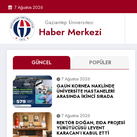
İçeriğe
7 Ağustos 2026
atla
Gaziantep Üniversitesi
Haber Merkezi
GÜNCEL
POPÜLER
7 Ağustos 2026
GAÜN KORNEA NAKLİNDE
ÜNİVERSİTE HASTANELERİ
ARASINDA İKİNCİ SIRADA
7 Ağustos 2026
REKTÖR DOĞAN, EIDA PROJESİ
YÜRÜTÜCÜSÜ LEVENT
KARACAN’I KABUL ETTİ