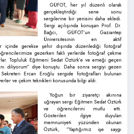
GÜFOT, her yıl düzenli olarak
gerçekleştirdiği sene sonu
sergilerine bir yenisini daha ekledi.
Sergi açılışında konuşan Prof. Dr.
Bağcı, GÜFOT’un Gaziantep
Üniversitesinin en aktif
ir içinde gerekse şehir dışında düzenlediği fotoğraf
ğrencilerimize gezerken faklı yerlerde fotoğraf çekme
orlar. Topluluk Eğitmeni Sedat Öztürk’e ve emeği geçen
ını diliyorum” diye konuştu. Daha sonra sergiyi gezen
ekreteri Ercan Eroğlu sergide fotoğrafları bulunan
yerler ve çekim teknikleri konusunda bilgi aldı.
Yoğun bir ziyaretçi akınına
uğrayan sergi Eğitmen Sedat Öztürk
ve öğrencilerini mutlu etti.
Gösterilen ilgiye duyulan
memnuniyeti yüzünden okunan
Öztürk, “Yaptığımız işe saygı