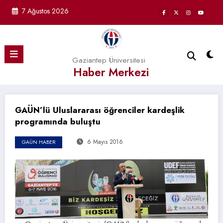
İçeriğe
7 Ağustos 2026
atla
Gaziantep Üniversitesi
Haber Merkezi
GAÜN’lü Uluslararası öğrenciler kardeşlik
programında buluştu
6 Mayıs 2016
GAÜN HABER