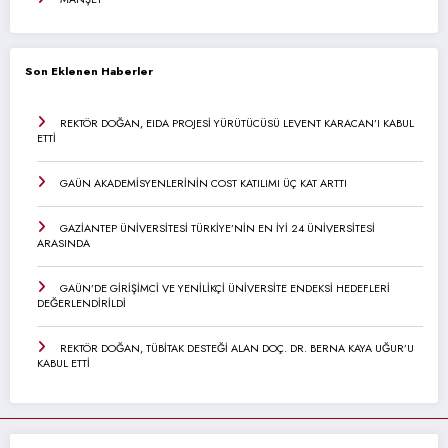
Son Eklenen Haberler
REKTÖR DOĞAN, EIDA PROJESİ YÜRÜTÜCÜSÜ LEVENT KARACAN’I KABUL
ETTİ
GAÜN AKADEMİSYENLERİNİN COST KATILIMI ÜÇ KAT ARTTI
GAZİANTEP ÜNİVERSİTESİ TÜRKİYE’NİN EN İYİ 24 ÜNİVERSİTESİ
ARASINDA
GAÜN’DE GİRİŞİMCİ VE YENİLİKÇİ ÜNİVERSİTE ENDEKSİ HEDEFLERİ
DEĞERLENDİRİLDİ
REKTÖR DOĞAN, TÜBİTAK DESTEĞİ ALAN DOÇ. DR. BERNA KAYA UĞUR’U
KABUL ETTİ