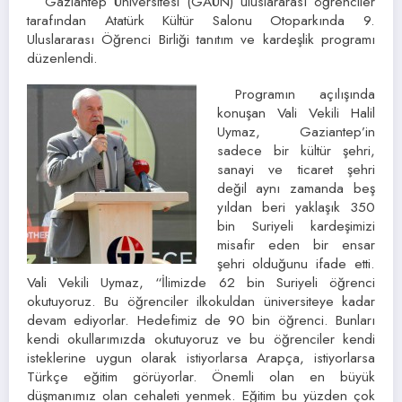
Gaziantep Üniversitesi (GAÜN) uluslararası öğrenciler
tarafından Atatürk Kültür Salonu Otoparkında 9.
Uluslararası Öğrenci Birliği tanıtım ve kardeşlik programı
düzenlendi.
Programın açılışında
konuşan Vali Vekili Halil
Uymaz, Gaziantep’in
sadece bir kültür şehri,
sanayi ve ticaret şehri
değil aynı zamanda beş
yıldan beri yaklaşık 350
bin Suriyeli kardeşimizi
misafir eden bir ensar
şehri olduğunu ifade etti.
Vali Vekili Uymaz, “İlimizde 62 bin Suriyeli öğrenci
okutuyoruz. Bu öğrenciler ilkokuldan üniversiteye kadar
devam ediyorlar. Hedefimiz de 90 bin öğrenci. Bunları
kendi okullarımızda okutuyoruz ve bu öğrenciler kendi
isteklerine uygun olarak istiyorlarsa Arapça, istiyorlarsa
Türkçe eğitim görüyorlar. Önemli olan en büyük
düşmanımız olan cehaleti yenmek. Eğitim bu yüzden çok