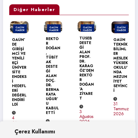
Diğer Haberler
GAÜN
GAÜN
GAÜN
GAÜN
HABER
HABER
HABER
HABER
TÜSEB
REKTÖ
GAÜN’
GAÜN
G
DESTE
R
DE
TEKNİK
D
Ğİ
DOĞAN
GİRİŞİ
BİLİML
G
ALAN
,
MCİ VE
ER
E
PROF.
TÜBİT
YENİLİ
MESLEK
B
DR.
AK
KÇİ
YÜKSEK
C
KARAG
DESTE
ÜNİVER
OKULU’
N
ÖZ’DEN
Ğİ
SİTE
NDA
U
REKTÖ
ALAN
ENDEKS
MEZUN
A
R
DOÇ.
İ
İYET
S
DOĞAN
DR.
HEDEFL
SEVİNC
G
’A
BERNA
ERİ
İ
L
ZİYARE
KAYA
DEĞERL
E
T
UĞUR’
ENDİRİ
İ
U
31
LDİ
KABUL
Temmuz
3
ETTİ
3
2026
Ağustos
4
T
2026
Ağustos
2
4
2026
Çerez Kullanımı
Ağustos
2026