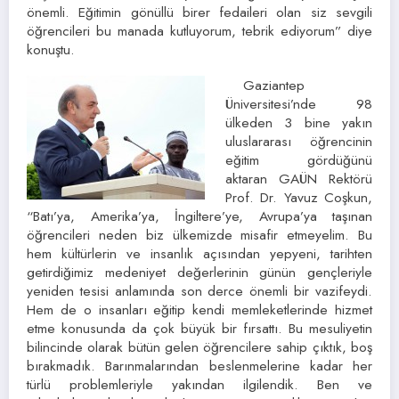
önemli. Eğitimin gönüllü birer fedaileri olan siz sevgili
öğrencileri bu manada kutluyorum, tebrik ediyorum” diye
konuştu.
Gaziantep
Üniversitesi’nde 98
ülkeden 3 bine yakın
uluslararası öğrencinin
eğitim gördüğünü
aktaran GAÜN Rektörü
Prof. Dr. Yavuz Coşkun,
“Batı’ya, Amerika’ya, İngiltere’ye, Avrupa’ya taşınan
öğrencileri neden biz ülkemizde misafir etmeyelim. Bu
hem kültürlerin ve insanlık açısından yepyeni, tarihten
getirdiğimiz medeniyet değerlerinin günün gençleriyle
yeniden tesisi anlamında son derce önemli bir vazifeydi.
Hem de o insanları eğitip kendi memleketlerinde hizmet
etme konusunda da çok büyük bir fırsattı. Bu mesuliyetin
bilincinde olarak bütün gelen öğrencilere sahip çıktık, boş
bırakmadık. Barınmalarından beslenmelerine kadar her
türlü problemleriyle yakından ilgilendik. Ben ve