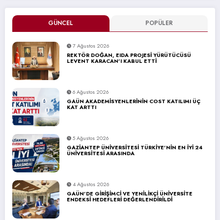
GÜNCEL
POPÜLER
7 Ağustos 2026
REKTÖR DOĞAN, EIDA PROJESİ YÜRÜTÜCÜSÜ
LEVENT KARACAN’I KABUL ETTİ
6 Ağustos 2026
GAÜN AKADEMİSYENLERİNİN COST KATILIMI ÜÇ
KAT ARTTI
5 Ağustos 2026
GAZİANTEP ÜNİVERSİTESİ TÜRKİYE’NİN EN İYİ 24
ÜNİVERSİTESİ ARASINDA
4 Ağustos 2026
GAÜN’DE GİRİŞİMCİ VE YENİLİKÇİ ÜNİVERSİTE
ENDEKSİ HEDEFLERİ DEĞERLENDİRİLDİ