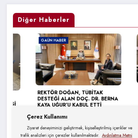
Diğer Haberler
GAÜN HABER
GAÜN HA
TÜSEB D
REKTÖR DOĞAN, TÜBİTAK
KARAGÖ
DESTEĞİ ALAN DOÇ. DR. BERNA
DOĞAN’A
KAYA UĞUR’U KABUL ETTİ
3 Ağust
4 Ağustos 2026
Çerez Kullanımı
Ziyaret deneyiminizi geliştirmek, kişiselleştirilmiş içerikler ve
trafik analizleri için çerezler kullanılmaktadır.
Aydınlatma Metni