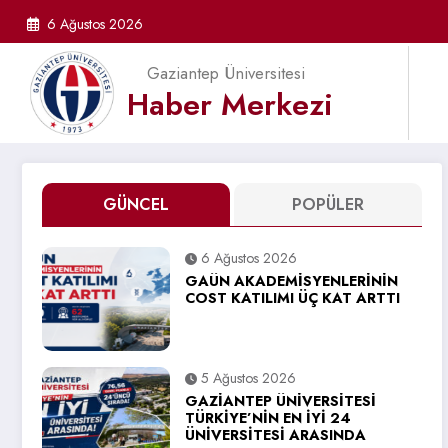
İçeriğe
6 Ağustos 2026
atla
Gaziantep Üniversitesi
Haber Merkezi
GÜNCEL
POPÜLER
6 Ağustos 2026
GAÜN AKADEMİSYENLERİNİN
COST KATILIMI ÜÇ KAT ARTTI
5 Ağustos 2026
GAZİANTEP ÜNİVERSİTESİ
TÜRKİYE’NİN EN İYİ 24
ÜNİVERSİTESİ ARASINDA