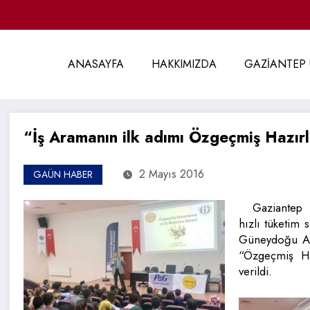
ANASAYFA
HAKKIMIZDA
GAZİANTEP 
“İş Aramanın ilk adımı Özgeçmiş Hazı
2 Mayıs 2016
GAÜN HABER
Gaziantep 
hızlı tüketim
Güneydoğu An
“Özgeçmiş Ha
verildi.