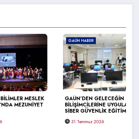
GAÜN HABER
R MESLEK
GAÜN’DEN GELECEĞİN
ZUNİYET
BİLİŞİMCİLERİNE UYGULAMALI
SİBER GÜVENLİK EĞİTİMİ
31 Temmuz 2026