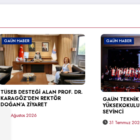
BER
GAÜN HABER
ESTEĞİ ALAN PROF. DR.
Z’DEN REKTÖR
GAÜN TEKNİK BİLİMLE
 ZİYARET
YÜKSEKOKULU’NDA ME
SEVİNCİ
os 2026
31 Temmuz 2026